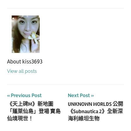
About
kiss3693
View all posts
文
Previous Post
Next Post
《天上碑M》新地圖
UNKNOWN WORLDS 公開
章
「蓬萊仙島」登場 寶島
《Subnautica 2》全新深
導
仙境現世！
海利維坦生物