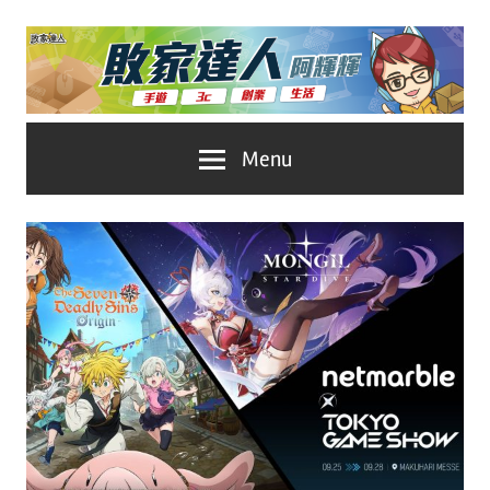
Skip
to
content
台
敗
Menu
灣
No.1
家
遊
戲
達
科
人
技
自
推
媒
體。
薦