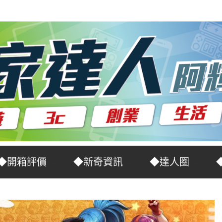
◆開箱評價
◆新奇資訊
◆達人圈