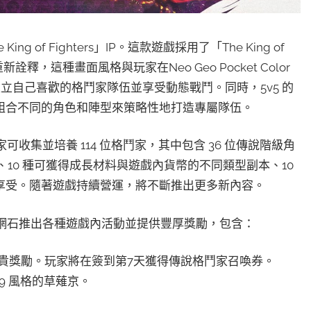
 King of Fighters」IP。這款遊戲採用了「The King of
釋，這種畫面風格與玩家在Neo Geo Pocket Color
立自己喜歡的格鬥家隊伍並享受動態戰鬥。同時，5v5 的
組合不同的角色和陣型來策略性地打造專屬隊伍。
時，玩家可收集並培養 114 位格鬥家，其中包含 36 位傳說階級角
卡、10 種可獲得成長材料與遊戲內貨幣的不同類型副本、10
享受。隨著遊戲持續營運，將不斷推出更多新內容。
K》上市，網石推出各種遊戲內活動並提供豐厚獎勵，包含：
貴獎勵。玩家將在簽到第7天獲得傳說格鬥家召喚券。
99 風格的草薙京。