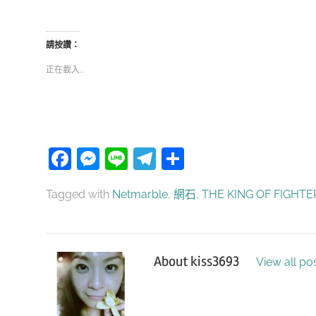
請按讚：
正在載入...
Facebook
Messenger
Line
Telegram
分
享
Tagged with
Netmarble
,
網石
,
THE KING OF FIGHTE
About
kiss3693
View all po