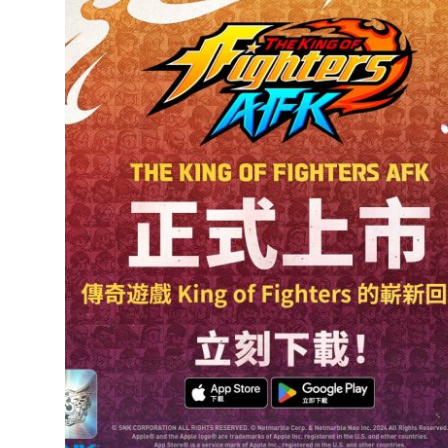
達
科
技
自
人
媒
體。
推
薦