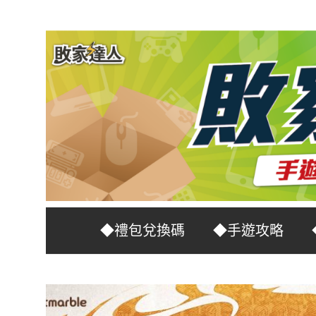
Skip
to
content
台
敗
◆禮包兌換碼
◆手遊攻略
灣
No.1
家
遊
戲