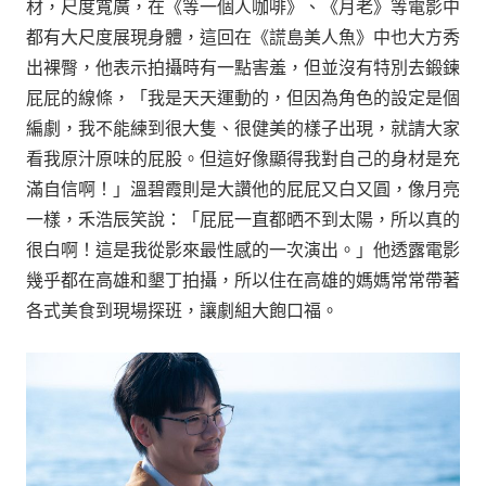
材，尺度寬廣，在《等一個人咖啡》、《月老》等電影中
都有大尺度展現身體，這回在《謊島美人魚》中也大方秀
出裸臀，他表示拍攝時有一點害羞，但並沒有特別去鍛鍊
屁屁的線條，「我是天天運動的，但因為角色的設定是個
編劇，我不能練到很大隻、很健美的樣子出現，就請大家
看我原汁原味的屁股。但這好像顯得我對自己的身材是充
滿自信啊！」溫碧霞則是大讚他的屁屁又白又圓，像月亮
一樣，禾浩辰笑說：「屁屁一直都晒不到太陽，所以真的
很白啊！這是我從影來最性感的一次演出。」他透露電影
幾乎都在高雄和墾丁拍攝，所以住在高雄的媽媽常常帶著
各式美食到現場探班，讓劇組大飽口福。