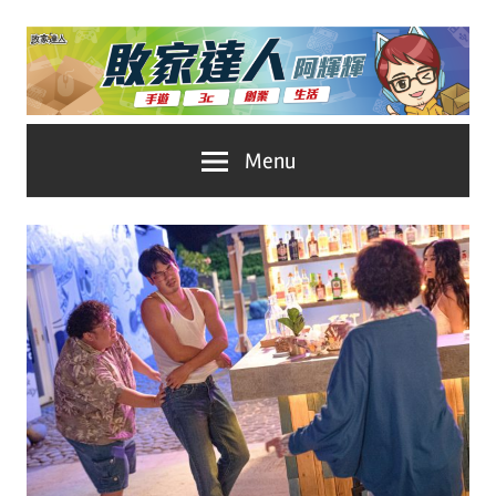
Skip
to
content
台
敗
Menu
灣
No.1
家
遊
戲
達
科
人
技
自
推
媒
體。
薦