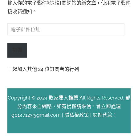
輸入你的電子郵件地址訂閱網站的新文章，使用電子郵件
接收新通知。
電
子
郵
訂閱
件
位
一起加入其他 24 位訂閱者的行列
址
Copyright © 2024 敗家達人推薦 All Rights Reserved. 部
分內容來自網路，如有侵權請來信，會立即處理
gb147123@gmail.com |
隱私權政策
| 網站代管：
Fast
Line 台灣速連