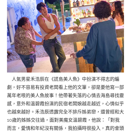
人氣男星禾浩辰在《謊島美人魚》中扮演不得志的編
劇，好不容易有投資老闆看上他的文筆，卻是要他寫一部
萬年老哏的美人魚故事！他帶著失落的心情去海島尋找靈
感，意外和溫碧霞扮演的民宿老闆娘越走越近，心情似乎
也越來越好。禾浩辰透露完全不排斥姊弟戀，還曾經和大
10歲的姊姊交往過，面對美魔女溫碧霞，他說：「對我
而言，愛情和年紀沒有關係，我拍攝時很投入，真的會頭