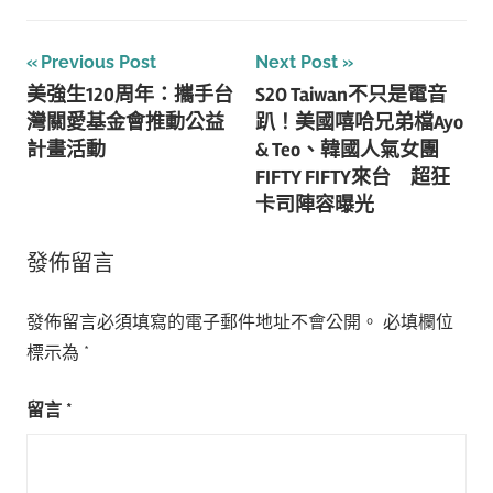
文
Previous Post
Next Post
美強生120周年：攜手台
S2O Taiwan不只是電音
章
灣關愛基金會推動公益
趴！美國嘻哈兄弟檔Ayo
導
計畫活動
& Teo、韓國人氣女團
FIFTY FIFTY來台 超狂
覽
卡司陣容曝光
發佈留言
發佈留言必須填寫的電子郵件地址不會公開。
必填欄位
標示為
*
留言
*