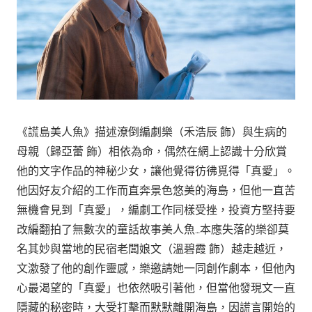
《謊島美人魚》描述潦倒編劇樂（禾浩辰 飾）與生病的
母親（歸亞蕾 飾）相依為命，偶然在網上認識十分欣賞
他的文字作品的神秘少女，讓他覺得彷彿覓得「真愛」。
他因好友介紹的工作而直奔景色悠美的海島，但他一直苦
無機會見到「真愛」，編劇工作同樣受挫，投資方堅持要
改編翻拍了無數次的童話故事美人魚…本應失落的樂卻莫
名其妙與當地的民宿老闆娘文（溫碧霞 飾）越走越近，
文激發了他的創作靈感，樂邀請她一同創作劇本，但他內
心最渴望的「真愛」也依然吸引著他，但當他發現文一直
隱藏的秘密時，大受打擊而默默離開海島，因謊言開始的