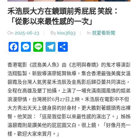
禾浩辰大方在鏡頭前秀屁屁 笑說：
「從影以來最性感的一次」
On
2025-06-23
By
kiss3693
In
就愛看新聞
Facebook
Messenger
Line
Telegram
分
享
香港電影《謊島美人魚》由《志明與春嬌》的鬼才導演彭
浩翔監製，新銳導演廖銘賢執導，集合香港最強美魔女溫
碧霞及台灣人氣男星禾浩辰及金馬影后歸亞蕾共同演出，
全程在高雄及墾丁拍攝，上演了一場充滿南國風情的姐弟
浪漫戀情，台灣將於6月27日上映。禾浩辰在電影中不但
大方秀出天天上健身房的好身材，更大膽對著鏡頭秀出裸
臀，他笑說：「這是我從影以來最性感的演出了。」姊姊
溫碧霞則是讚美他的屁屁圓又白，很上鏡，「好像月亮一
樣，歡迎大家來賞月。」