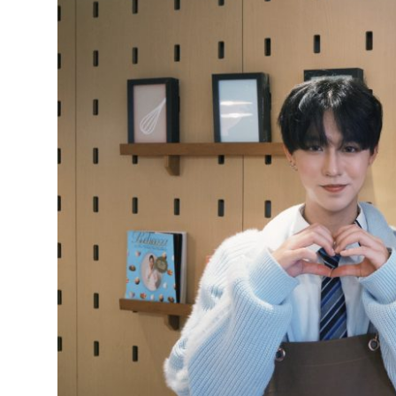
達
科
技
自
人
媒
體。
推
薦