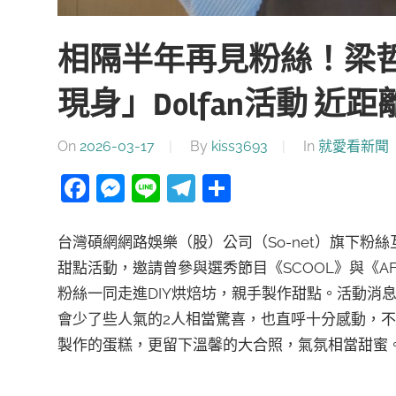
相隔半年再見粉絲！梁
現身」Dolfan活動 近
On
2026-03-17
By
kiss3693
In
就愛看新聞
Facebook
Messenger
Line
Telegram
分
享
台灣碩網網路娛樂（股）公司（So-net）旗下粉絲互
甜點活動，邀請曾參與選秀節目《SCOOL》與《AFTE
粉絲一同走進DIY烘焙坊，親手製作甜點。活動消
會少了些人氣的2人相當驚喜，也直呼十分感動，不
製作的蛋糕，更留下溫馨的大合照，氣氛相當甜蜜