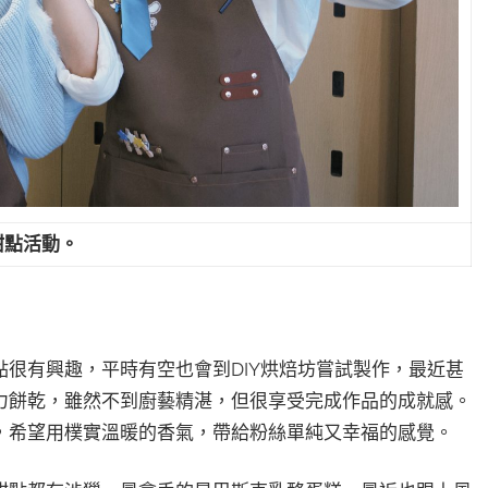
甜點活動。
很有興趣，平時有空也會到DIY烘焙坊嘗試製作，最近甚
力餅乾，雖然不到廚藝精湛，但很享受完成作品的成就感。
，希望用樸實溫暖的香氣，帶給粉絲單純又幸福的感覺。