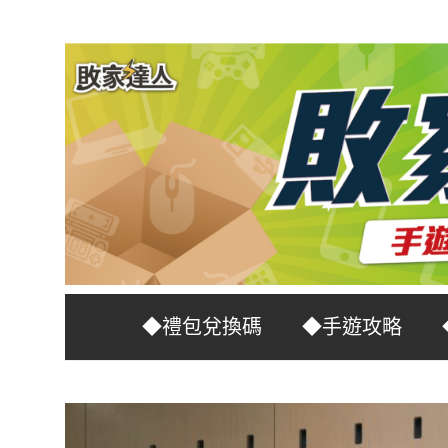
Skip
to
content
台
敗
◆禮包兌換碼
◆手遊攻略
灣
No.1
家
遊
戲