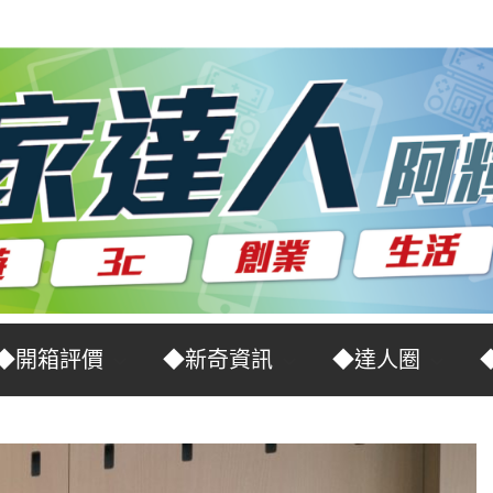
◆開箱評價
◆新奇資訊
◆達人圈