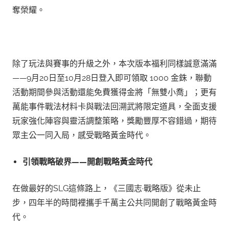
奪榮耀。
除了玩法與賽事的升級之外，本次版本福利同樣誠意滿滿
——9月20日至10月28日登入即可領取 1000 金銖，聯動
活動期間參與活動還能免費獲得金將「無雙小喬」；更有
萬能事件戰法材料卡與戰法回溯武將限定道具，全面支援
玩家強化陣容與靈活調整策略，獎勵豐厚不容錯過，期待
眾主公一同入局，感受戰略黃金時代。
引領戰略破界——開創戰略黃金時代
在做最好的SLG這條路上，《三國志·戰略版》從未止
步，四年半的時間裡攜手千萬主公共同開創了戰略黃金時
代。