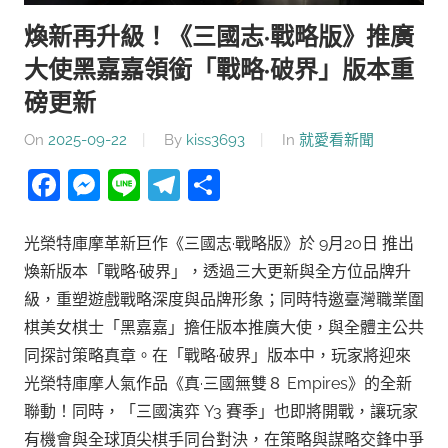
煥新再升級！《三國志·戰略版》推廣
大使黑嘉嘉領銜「戰略·破界」版本重
磅更新
On
2025-09-22
By
kiss3693
In
就愛看新聞
Facebook
Messenger
Line
Telegram
分
享
光榮特庫摩革新巨作《三國志·戰略版》於 9月20日 推出
煥新版本「戰略·破界」，透過三大更新與全方位品牌升
級，重塑遊戲戰略深度與品牌形象；同時特邀臺灣職業圍
棋美女棋士「黑嘉嘉」擔任版本推廣大使，與全體主公共
同探討策略真章。在「戰略·破界」版本中，玩家將迎來
光榮特庫摩人氣作品《真·三國無雙８ Empires》的全新
聯動！同時，「三國演弈 Y3 賽季」也即將開戰，讓玩家
有機會與全球頂尖棋手同台對決，在策略與謀略交鋒中爭