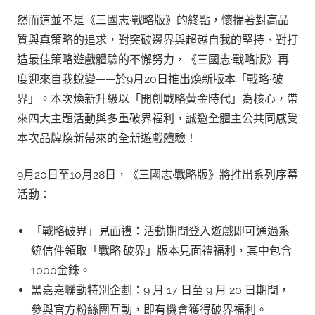
然而這並不是《三國志·戰略版》的終點，懷揣著對高品
質與真策略的追求，對突破邊界與超越自我的堅持、對打
造最佳策略遊戲體驗的不懈努力，《三國志·戰略版》再
度迎來自我蛻變——於9月20日推出煥新版本「戰略
·
破
界」。本次煥新升級以「開創戰略黃金時代」為核心，帶
來四大主題活動與多重破界福利，誠邀全體主公共同感受
本次品牌煥新帶來的全新遊戲體驗！
9月20日至10月28日，《三國志·戰略版》將推出系列序幕
活動：
「戰略破界」見面禮：活動期間登入遊戲即可通過系
統信件領取「戰略·破界」版本見面禮福利，其中包含
1000金銖。
黑嘉嘉聯動特別企劃：9 月 17 日至 9 月 20 日期間，
參與官方粉絲團互動，即有機會獲得破界福利。