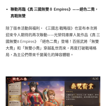
聯動再臨《真
·
三國無雙８ Empires》——絕色二喬，
真戰無雙
除了版本活動與福利，《三國志·戰略版》也宣布本次將
迎來令人期待的再次聯動——光榮特庫摩人氣作品《真·三
國無雙8 Empires》「絕色二喬」登場！百搭武將「無雙
大喬」和「無雙小喬」穿越亂世而來，再度打破戰場格
局，為主公們帶來千變萬化的陣容體驗。