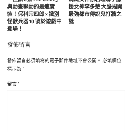
章
與動畫聯動的最速實
援女神李多慧 大膽揭開
導
裝！保科宗四郎 × 識別
最強都市傳說鬼打牆之
怪獸兵器 10 號於遊戲中
謎
覽
登場！
發佈留言
發佈留言必須填寫的電子郵件地址不會公開。
必填欄位
標示為
*
留言
*