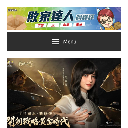
Skip
to
content
台
敗
Menu
灣
No.1
家
遊
戲
達
科
人
技
自
推
媒
體。
薦