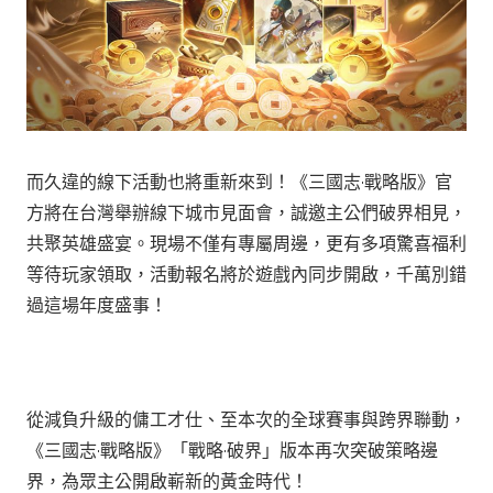
而久違的線下活動也將重新來到！《三國志·戰略版》官
方將在台灣舉辦線下城市見面會，誠邀主公們破界相見，
共聚英雄盛宴。現場不僅有專屬周邊，更有多項驚喜福利
等待玩家領取，活動報名將於遊戲內同步開啟，千萬別錯
過這場年度盛事！
從減負升級的傭工才仕、至本次的全球賽事與跨界聯動，
《三國志·戰略版》「戰略·破界」版本再次突破策略邊
界，為眾主公開啟嶄新的黃金時代！