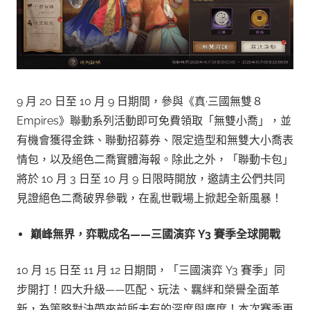
9 月 20 日至 10 月 9 日期間，參與《真·三國無雙８
Empires》聯動系列活動即可免費領取「無雙小喬」，並
有機會獲得金銖、聯動招募券、限定造型和無雙大小喬表
情包，以及絕色二喬實體海報。除此之外，「聯動卡包」
將於 10 月 3 日至 10 月 9 日限時開放，邀請主公們共同
見證絕色二喬破界參戰，在亂世戰場上掀起全新風暴！
巔峰無界，弈戰成名——三國演弈 Y3 賽季全球開戰
10 月 15 日至 11 月 12 日期間，「三國演弈 Y3 賽季」同
步開打！四大升級——匹配、玩法、羈絆和榮譽全面革
新，為策略對決帶來前所未有的深度與廣度！本次賽季更