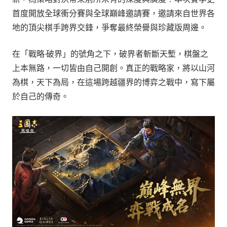
首度開放全球衝分賽與全球巔峰邀請賽，邀請來自世界各
地的頂尖棋手跨界交鋒，爭奪最終榮譽與珍藏版周邊。
在「戰略·破界」的號角之下，破界者斬斷天塹，棋盤之
上本無路，一切皆由自己開創。真正的戰略家，將以山河
為棋，天下為局，在這場跨越疆界的博弈之戰中，寫下屬
於自己的傳奇。