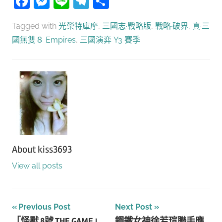
Facebook
Messenger
Line
Telegram
分
享
Tagged with
光榮特庫摩
,
三國志·戰略版
,
戰略·破界
,
真·三
國無雙８ Empires
,
三國演弈 Y3 賽季
About
kiss3693
View all posts
文
Previous Post
Next Post
「怪獸 8號 THE GAME」
鋼鐵女神徐若瑄聯手應