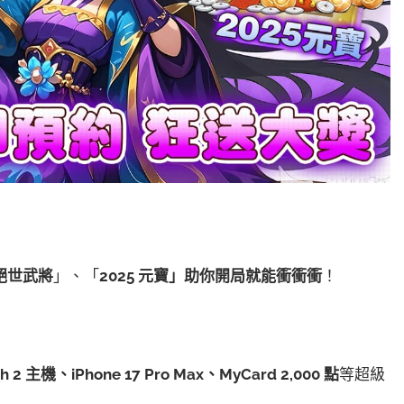
絕世武將
」、「
2025
元寶」助你開局就能衝衝衝
！
ch 2
主機、iPhone 17 Pro Max
、MyCard 2,000
點
等超級