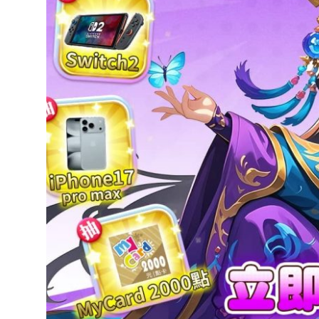
達
科
技
自
人
媒
體。
推
薦