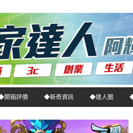
◆開箱評價
◆新奇資訊
◆達人圈