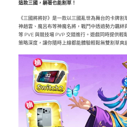
這款三國，躺著也能割草！
《三國將將好》是一款以三國亂世為舞台的卡牌割草手
神趙雲、魔呂布等神魔名將，戰鬥中透過勢力羈絆
等 PVE 與競技場 PVP 交錯進行。遊戲同時
策略深度，讓你隨時上線都能體驗輕鬆無雙割草爽感