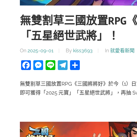
無雙割草三國放置RPG
「五星絕世武將」！
On
2025-09-01
By
kiss3693
In
就愛看新聞
Facebook
Messenger
Line
Telegram
分
享
無雙割草三國放置RPG《三國將將好》於今（1）
即可獲得「2025 元寶」「五星絕世武將」，再抽 Switch 2