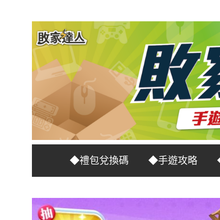
Skip
to
content
台
敗
◆禮包兌換碼
◆手遊攻略
灣
No.1
家
遊
戲