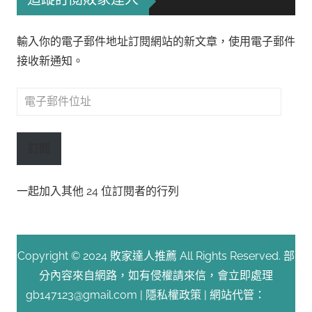
輸入你的電子郵件地址訂閱網站的新文章，使用電子郵件
接收新通知。
電
子
郵
訂閱
件
位
一起加入其他 24 位訂閱者的行列
址
Copyright © 2024 敗家達人推薦 All Rights Reserved. 部
分內容來自網路，如有侵權請來信，會立即處理
gb147123@gmail.com |
隱私權政策
| 網站代管：
Fast