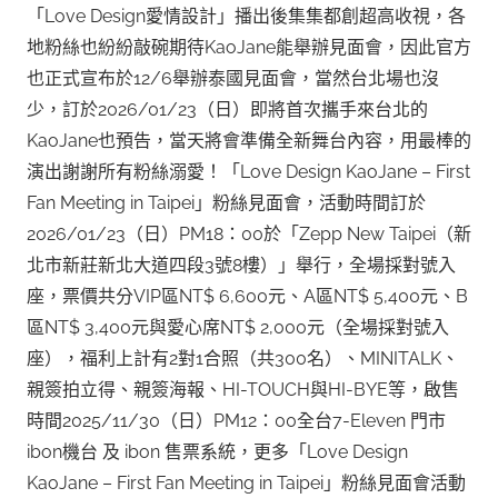
「Love Design愛情設計」播出後集集都創超高收視，各
地粉絲也紛紛敲碗期待KaoJane能舉辦見面會，因此官方
也正式宣布於12/6舉辦泰國見面會，當然台北場也沒
少，訂於2026/01/23（日）即將首次攜手來台北的
KaoJane也預告，當天將會準備全新舞台內容，用最棒的
演出謝謝所有粉絲溺愛！「Love Design KaoJane – First
Fan Meeting in Taipei」粉絲見面會，活動時間訂於
2026/01/23（日）PM18：00於「Zepp New Taipei（新
北市新莊新北大道四段3號8樓）」舉行，全場採對號入
座，票價共分VIP區NT$ 6,600元、A區NT$ 5,400元、B
區NT$ 3,400元與愛心席NT$ 2,000元（全場採對號入
座），福利上計有2對1合照（共300名）、MINITALK、
親簽拍立得、親簽海報、HI-TOUCH與HI-BYE等，啟售
時間2025/11/30（日）PM12：00全台7-Eleven 門市
ibon機台 及 ibon 售票系統，更多「Love Design
KaoJane – First Fan Meeting in Taipei」粉絲見面會活動