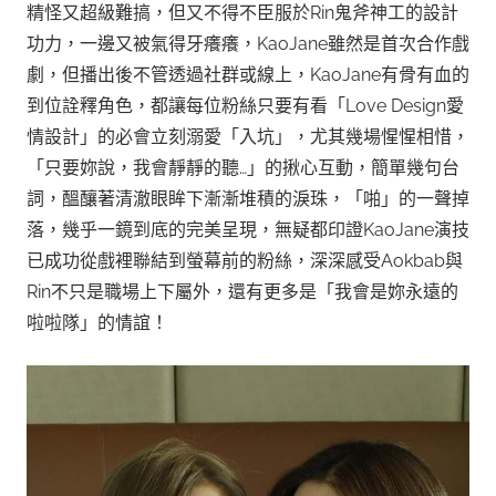
精怪又超級難搞，但又不得不臣服於Rin鬼斧神工的設計
功力，一邊又被氣得牙癢癢，KaoJane雖然是首次合作戲
劇，但播出後不管透過社群或線上，KaoJane有骨有血的
到位詮釋角色，都讓每位粉絲只要有看「Love Design愛
情設計」的必會立刻溺愛「入坑」，尤其幾場惺惺相惜，
「只要妳說，我會靜靜的聽…」的揪心互動，簡單幾句台
詞，醞釀著清澈眼眸下漸漸堆積的淚珠，「啪」的一聲掉
落，幾乎一鏡到底的完美呈現，無疑都印證KaoJane演技
已成功從戲裡聯結到螢幕前的粉絲，深深感受Aokbab與
Rin不只是職場上下屬外，還有更多是「我會是妳永遠的
啦啦隊」的情誼！