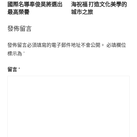
導
國際名導奉俊昊將選出
海祝福 打造文化美學的
最高榮譽
城市之旅
覽
發佈留言
發佈留言必須填寫的電子郵件地址不會公開。
必填欄位
標示為
*
留言
*