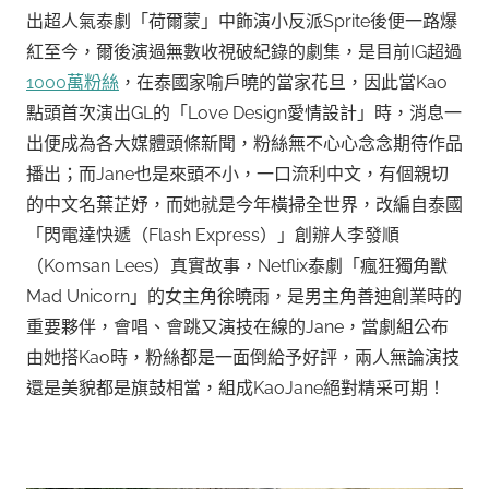
出超人氣泰劇「荷爾蒙」中飾演小反派Sprite後便一路爆
紅至今，爾後演過無數收視破紀錄的劇集，是目前IG超過
1000萬粉絲
，在泰國家喻戶曉的當家花旦，因此當Kao
點頭首次演出GL的「Love Design愛情設計」時，消息一
出便成為各大媒體頭條新聞，粉絲無不心心念念期待作品
播出；而Jane也是來頭不小，一口流利中文，有個親切
的中文名葉芷妤，而她就是今年橫掃全世界，改編自泰國
「閃電達快遞（Flash Express）」創辦人李發順
（Komsan Lees）真實故事，Netflix泰劇「瘋狂獨角獸
Mad Unicorn」的女主角徐曉雨，是男主角善迪創業時的
重要夥伴，會唱、會跳又演技在線的Jane，當劇組公布
由她搭Kao時，粉絲都是一面倒給予好評，兩人無論演技
還是美貌都是旗鼓相當，組成KaoJane絕對精采可期！