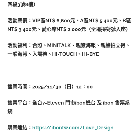
四段3
號8
樓）
活動票價：VIP
區NT$ 6,600
元、A
區NT$ 5,400
元、B
區
NT$ 3,400
元、愛心席NT$ 2,000
元（全場採對號入座）
活動福利：合照、MINITALK
、親簽海報、親簽拍立得、
一般海報、入場禮、HI-TOUCH
、HI-BYE
售票時間：2025/11/30
（日）12
：00
售票平台：全台7-Eleven
門市ibon
機台
及 ibon
售票系
統
購票連結：
https://ibontw.com/Love_Design