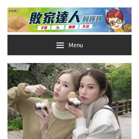
Skip
to
content
台
敗
Menu
灣
No.1
家
遊
戲
達
科
人
技
自
推
媒
體。
薦