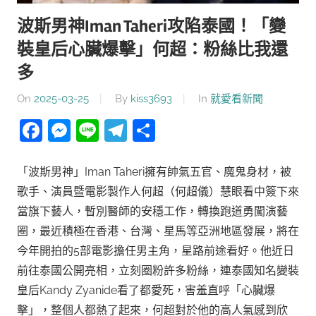
波斯男神Iman Taheri攻陷泰國！「變
裝皇后心臟爆擊」何超：粉絲比我還
多
On
2025-03-25
By
kiss3693
In
就愛看新聞
Facebook
Messenger
Line
Telegram
分
享
「波斯男神」Iman Taheri擁有帥氣五官、魔鬼身材，被
歌手、演員暨電影製作人何超（何超儀）慧眼看中簽下來
當旗下藝人，暫別醫師的安穩工作，轉換跑道勇闖演藝
圈，最近積極在香港、台灣、星馬等亞洲地區發展，將在
今年開拍的5部電影擔任男主角，星路前途看好。他近日
前往泰國公開亮相，立刻圈粉許多粉絲，連泰國知名變裝
皇后Kandy Zyanide看了都愛死，害羞直呼「心臟爆
擊」，整個人都熱了起來，何超對於他的高人氣感到欣