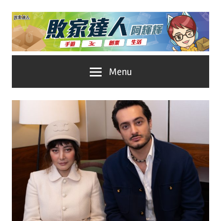
Skip
to
content
台
敗
Menu
灣
No.1
家
遊
戲
達
科
人
技
自
推
媒
體。
薦