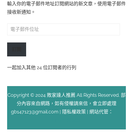
輸入你的電子郵件地址訂閱網站的新文章，使用電子郵件
接收新通知。
電
子
郵
訂閱
件
位
一起加入其他 24 位訂閱者的行列
址
Copyright © 2024 敗家達人推薦 All Rights Reserved. 部
分內容來自網路，如有侵權請來信，會立即處理
gb147123@gmail.com |
隱私權政策
| 網站代管：
Fast
Line 台灣速連