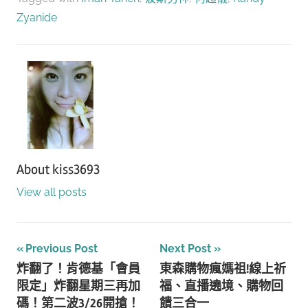
Zyanide
About
kiss3693
View all posts
文
Previous Post
Next Post
炸翻了！肯德基「會員
東森購物瘋媽祖!線上祈
章
限定」炸翻星期三再加
福、直播遶境、購物回
導
碼！第二波3/26開搶！
饋三合一