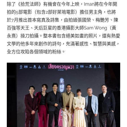
除了《拾荒法師》有機會在今年上映，Iman將在今年開
拍的5部電影（包含2部好萊塢電影）擔任男主角，也將
於7月推出首本寫真及詩集，由拍過張國榮、梅艷芳、陳
百強等天王、天后巨星的香港攝影大師Sam Wong（黃
永熹）操刀拍攝。整本書包含絕美如畫的照片，還有熱愛
文學的他多年來創作的詩句，充滿著感性、智慧與美感，
全方位攻陷各個領域的粉絲。