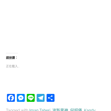
請按讚：
正在載入...
Facebook
Messenger
Line
Telegram
分
享
Tagged with
Iman Taheri
,
波斯男神
,
何超儀
,
Kandy