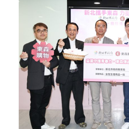
達
科
技
自
人
媒
體。
推
薦