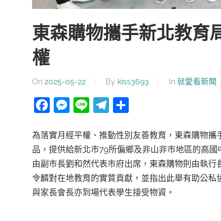
東森購物攜手新北教育局
權
On
2025-05-22
By
kiss3693
In
就愛看新聞
Facebook
Messenger
Line
Telegram
分
享
為落實月經平權、推動性別友善教育，東森購物攜手新北市
品，提供給新北市79所偏鄉及非山非市地區的高國
由副市長劉和然代表市府出席，東森購物則由執行
令麟對在地教育的實質貢獻，並指出此舉有助公私
與家長會長亦到場代表學生接受物資。