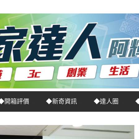
◆開箱評價
◆新奇資訊
◆達人圈