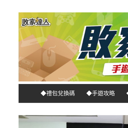
Skip
to
content
台
敗
◆禮包兌換碼
◆手遊攻略
灣
No.1
家
遊
戲