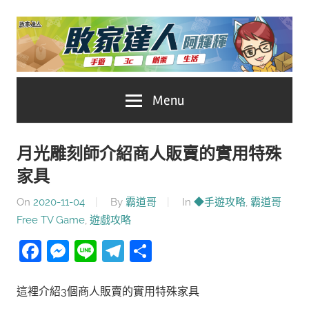
Skip
to
content
台
敗
Menu
灣
No.1
家
遊
月光雕刻師介紹商人販賣的實用特殊
戲
達
家具
科
人
技
On
2020-11-04
By
霸道哥
In
◆手遊攻略
,
霸道哥
自
Free TV Game
,
遊戲攻略
推
媒
Facebook
Messenger
Line
Telegram
分
體。
薦
享
這裡介紹3個商人販賣的實用特殊家具