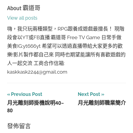
About
霸道哥
View all posts
嗨，我只玩兩種類型，RPG跟養成遊戲最擅長！ 現階
段會以YT或FB直播:霸道哥 Free TV Game 日常手做
美食IG:yt666yt 希望可以透過直播帶給大家更多的歡
樂!影片製作都自己來 同時也期望能讓所有喜歡遊戲的
人一起交流 工商合作信箱:
kaskkask2244@gmail.com
文
Previous Post
Next Post
月光雕刻師掛機說明40-
月光雕刻師職業簡介
章
80
導
發佈留言
覽