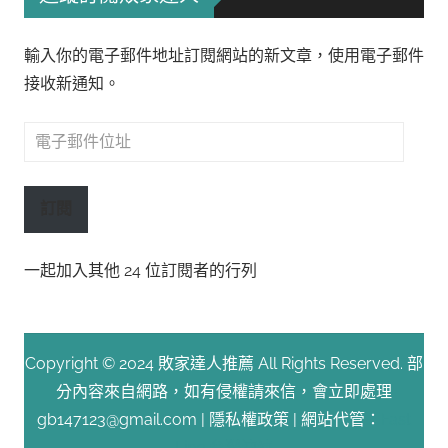
輸入你的電子郵件地址訂閱網站的新文章，使用電子郵件
接收新通知。
電
子
郵
訂閱
件
位
一起加入其他 24 位訂閱者的行列
址
Copyright © 2024 敗家達人推薦 All Rights Reserved. 部
分內容來自網路，如有侵權請來信，會立即處理
gb147123@gmail.com |
隱私權政策
| 網站代管：
Fast
Line 台灣速連