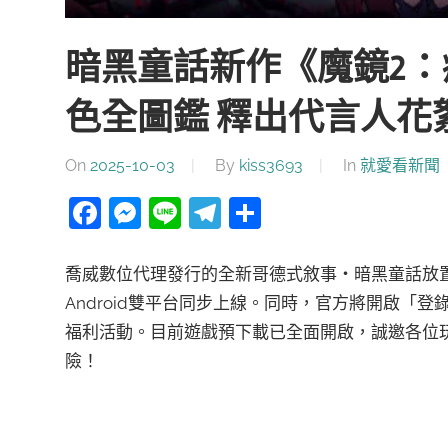
暗黑童話新作《魔鏡2
色全圖鑑 釋出代言人花
On
2025-10-03
By
kiss3693
In
就愛看新聞
Facebook
Messenger
Line
Telegram
分
享
喬威數位代理發行的全新哥德式敘事・暗黑童話放置卡
Android雙平台同步上線。同時，官方將開啟「登
福利活動。目前遊戲預下載已全面開啟，誠邀各位
險！