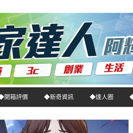
◆開箱評價
◆新奇資訊
◆達人圈