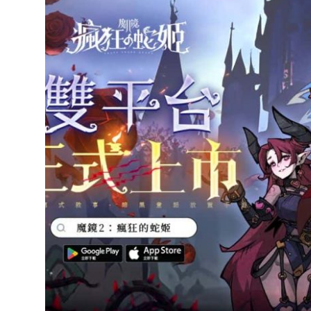
達
科
技
自
人
媒
體。
推
薦