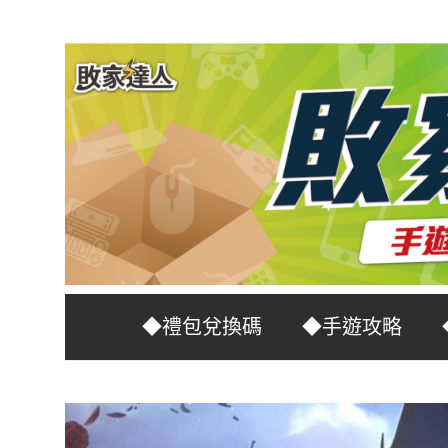
Skip
to
content
台
敗
◆禮包兌換碼
◆手遊攻略
灣
No.1
家
遊
戲