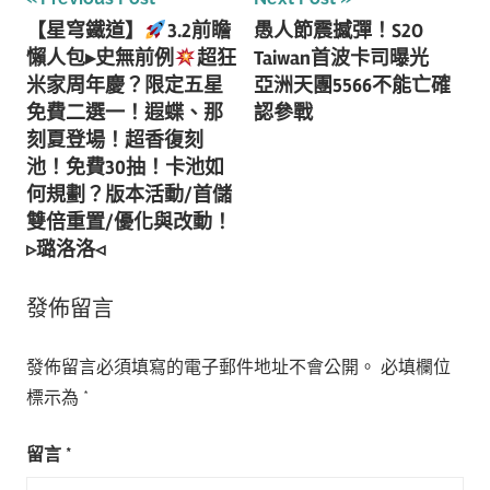
文
【星穹鐵道】
3.2前瞻
愚人節震撼彈！S2O
章
懶人包▸史無前例
超狂
Taiwan首波卡司曝光
導
米家周年慶？限定五星
亞洲天團5566不能亡確
免費二選一！遐蝶、那
認參戰
覽
刻夏登場！超香復刻
池！免費30抽！卡池如
何規劃？版本活動/首儲
雙倍重置/優化與改動！
▹璐洛洛◃
發佈留言
發佈留言必須填寫的電子郵件地址不會公開。
必填欄位
標示為
*
留言
*