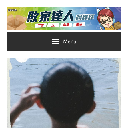
Skip
to
content
台
敗
Menu
灣
No.1
家
遊
戲
達
科
人
技
自
推
媒
體。
薦