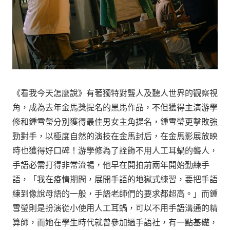
《看我今天怎麼說》有著獨特對聾人及聽人世界的觀察視
角，成為去年金馬獎提名的黑馬作品，不但獲得主演游學
修和鍾雪瑩分別獲得最佳男女主角提名，鍾雪瑩更擊敗強
勁對手，以極度自然的演技在金馬封后，在金馬影展放映
時也獲得好口碑！游學修為了詮飾不用人工耳蝸的聾人，
手語必需打得非常流暢，他早在開拍前兩年開始勤練手
語，「我在疫情期間，展開手語的地獄式練習，要把手語
練到像說母語的一般，手語老師們的要求都超高。」而鍾
雪瑩則是扮演從小使用人工耳蝸，可以不用手語溝通的精
算師，而她在學生時代就曾參加過手語社，有一點基礎，