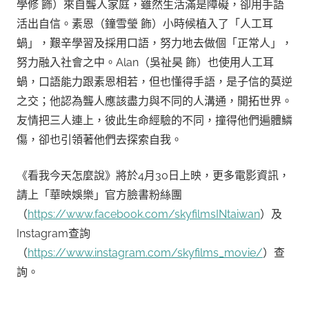
學修 飾）來自聾人家庭，雖然生活滿是障礙，卻用手語
活出自信。素恩（鐘雪瑩 飾）小時候植入了「人工耳
蝸」，艱辛學習及採用口語，努力地去做個「正常人」，
努力融入社會之中。Alan（吳祉昊 飾）也使用人工耳
蝸，口語能力跟素恩相若，但也懂得手語，是子信的莫逆
之交；他認為聾人應該盡力與不同的人溝通，開拓世界。
友情把三人連上，彼此生命經驗的不同，撞得他們遍體鱗
傷，卻也引領著他們去探索自我。
《看我今天怎麼說》將於4月30日上映，更多電影資訊，
請上「華映娛樂」官方臉書粉絲團
（
https://www.facebook.com/skyfilmsINtaiwan
）及
Instagram查詢
（
https://www.instagram.com/skyfilms_movie/
）查
詢。