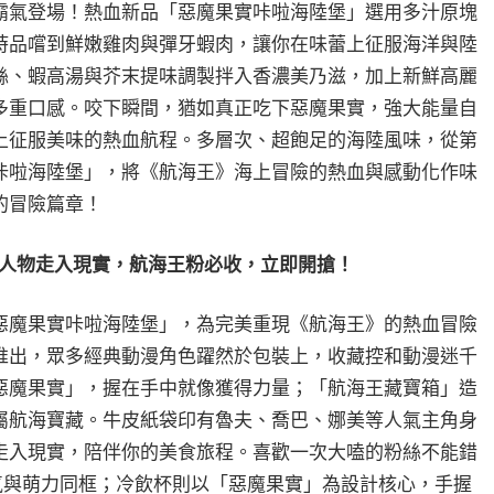
霸氣登場！熱血新品「惡魔果實咔啦海陸堡」選用多汁原塊
時品嚐到鮮嫩雞肉與彈牙蝦肉，讓你在味蕾上征服海洋與陸
絲、蝦高湯與芥末提味調製拌入香濃美乃滋，加上新鮮高麗
多重口感。咬下瞬間，猶如真正吃下惡魔果實，強大能量自
上征服美味的熱血航程。多層次、超飽足的海陸風味，從第
咔啦海陸堡」，將《航海王》海上冒險的熱血與感動化作味
冒險篇章！​
人物走入現實，航海王粉必收，立即開搶！
惡魔果實咔啦海陸堡」，為完美重現《航海王》的熱血冒險
推出，眾多經典動漫角色躍然於包裝上，收藏控和動漫迷千
惡魔果實」，握在手中就像獲得力量；「航海王藏寶箱」造
屬航海寶藏。牛皮紙袋印有魯夫、喬巴、娜美等人氣主角身
走入現實，陪伴你的美食旅程。喜歡一次大嗑的粉絲不能錯
霸氣與萌力同框；冷飲杯則以「惡魔果實」為設計核心，手握