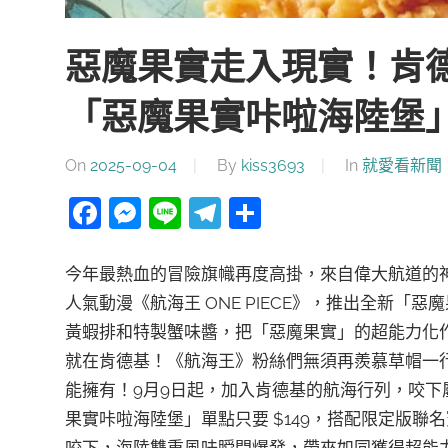
惡魔果實走入現實！肯
「惡魔果實咔啦海陸堡
On
2025-09-04
By
kiss3693
In
就愛看新聞
Facebook
Messenger
Line
Telegram
分
享
今年最熱血的冒險旗幟再度高掛，來自偉大航道的神
人氣動漫《航海王 ONE PIECE》，推出全新
黃蝦排和特製蟹味醬，把「惡魔果實」的超能力化
就在肯德基！​《航海王》粉絲們無須再羨慕草帽一
能擁有！9月9日起，加入肯德基的航海行列，咬下
果實咔啦海陸堡」單點只要 $149，搭配限定版
咬下，海陸雙重風味瞬間爆發，帶來如同獲得超能力