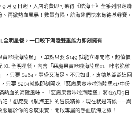
 月 9 日起，入店消費即可獲得《航海王》全系列限定聯
憶、再掀熱血風暴！數量有限，航海迷們快來肯德基尋寶，
L
全明星餐，一口咬下海陸雙重能力即刻擁有
咔啦海陸堡」，單點只要 $149 就能立即開吃，超值價
L 全明星餐，內含「惡魔果實咔啦海陸堡x1 + 咔啦脆雞
事可樂x1」，只要 $264，豐盛又滿足。不只如此，肯德基爺爺這回
只要 $204就能即刻開吃「惡魔果實咔啦海陸堡x1+中份
充滿熱血的海陸風味。「惡魔果實咔啦海陸堡」將在9月9日
航吧！想感受《航海王》的冒險精神，現在就是時候——與
收服屬於你的惡魔果實，開啟專屬的熱血航海之旅！