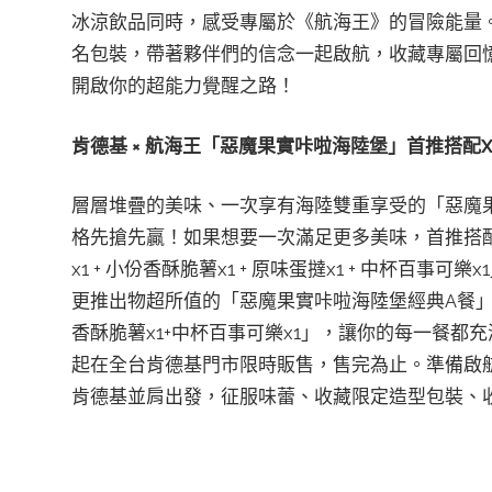
冰涼飲品同時，感受專屬於《航海王》的冒險能量。9
名包裝，帶著夥伴們的信念一起啟航，收藏專屬回
開啟你的超能力覺醒之路！
肯德基
×
航海王「惡魔果實咔啦海陸堡」首推搭配
X
層層堆疊的美味、一次享有海陸雙重享受的「惡魔果實
格先搶先贏！如果想要一次滿足更多美味，首推搭配 X
x1 + 小份香酥脆薯x1 + 原味蛋撻x1 + 中杯百
更推出物超所值的「惡魔果實咔啦海陸堡經典A餐」，
香酥脆薯x1+中杯百事可樂x1」，讓你的每一餐都
起在全台肯德基門市限時販售，售完為止。準備啟
肯德基並肩出發，征服味蕾、收藏限定造型包裝、