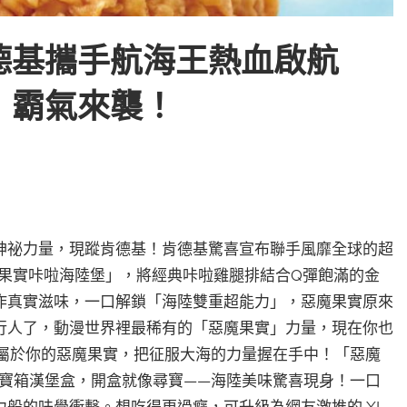
德基攜手航海王熱血啟航
」霸氣來襲！
祕力量，現蹤肯德基！​肯德基驚喜宣布聯手風靡全球的超
「惡魔果實咔啦海陸堡」，將經典咔啦雞腿排結合Q彈飽滿的金
作真實滋味，一口解鎖「海陸雙重超能力」，惡魔果實原來
行人了，動漫世界裡最稀有的「惡魔果實」力量，現在你也
屬於你的惡魔果實，把征服大海的力量握在手中！​「惡魔
聯名寶箱漢堡盒，開盒就像尋寶——海陸美味驚喜現身！一口
般的味覺衝擊。想吃得更過癮，可升級為網友激推的 XL