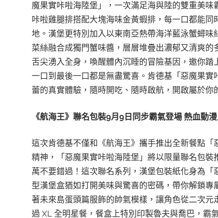
魔果實咔啦海陸堡」，一次滿足海與陸的雙重美味
咔啦雞腿排搭配大塊海味金黃蝦排，每一口都能同
地。漢堡更特別加入以東南亞熱帶海洋藍泳蟹蟳味
菜絲融合成獨門蟹味醬，層層堆疊出濃郁又清爽的
舌尖湧入全身，喚醒體內沉睡的冒險基因，邀你踏
一口到最後一口都是無盡驚喜。肯德基「惡魔果實
蕾的真實體驗，隨時開吃、隨時啟航，開啟屬於你的
《航海王》聯名包裝
9
月
9
日同步霸氣登場
熱血動漫
這次肯德基不僅和《航海王》攜手推出全新餐點「
精神，「惡魔果實咔啦海陸堡」將以限量聯名包裝
萬不要錯過！這次聯名系列，漢堡包裝紙化身為「
型漢堡盒猶如打開美味與驚喜的密碼，帶你解鎖專
著未來島蛋頭篇服飾的帥氣模樣，讓角色從二次元
過 XL 全明星餐，餐盒上特別印製魯夫與喬巴，