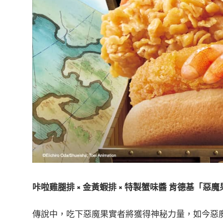
咔啦雞腿排
×
金黃蝦排
×
特製蟹味醬
肯德基「惡魔
傳說中，吃下惡魔果實者將獲得神秘力量，如今惡