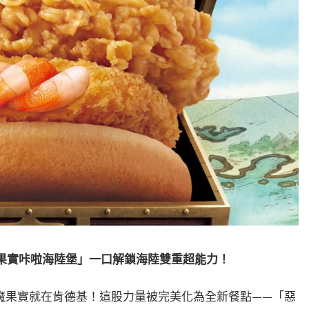
果實咔啦海陸堡」一口解鎖海陸雙重超能力！
魔果實就在肯德基！這股力量被完美化為全新餐點——「惡