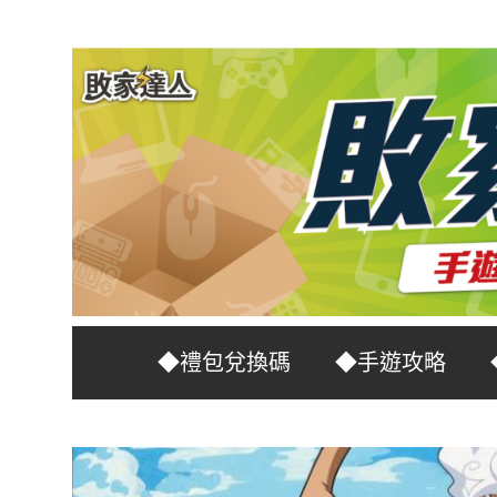
Skip
to
content
台
敗
◆禮包兌換碼
◆手遊攻略
灣
No.1
家
遊
戲