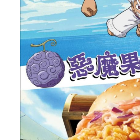
達
科
技
自
人
媒
體。
推
薦