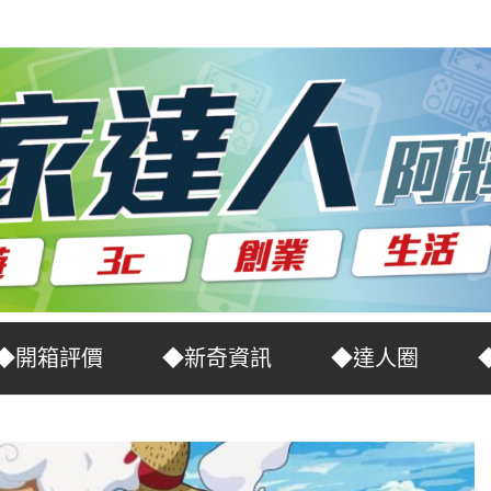
◆開箱評價
◆新奇資訊
◆達人圈