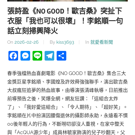
張詩盈《NO GOOD！歐吉桑》突扯下
衣服「我也可以很壞」！李銘順一句
話立刻掃興降火
On
2026-02-26
By
kiss3693
In
就愛看新聞
Facebook
Messenger
Line
Telegram
分
享
春季強檔熱血喜劇電影《NO GOOD！歐吉桑》集合三大
金獎巨星李銘順、李國煌及許效舜強強聯手，演出歐吉桑
大叔瘋狂追夢的熱血故事，由導演張清峰執導，日前推出
前導預告之後，笑爆全網，網友狂讚：「這組合太炸
了」、「我好愛這組合」、「令人期待」、「超好笑」。
李銘順在片中扮演因腰傷退休的攝影師永助，永遠看不慣
00後年輕人的行為，不斷嘮叨卻沒人重視，在家中整天
與「AcQUA源少年」成員林毓家飾演的兒子吵翻天，父