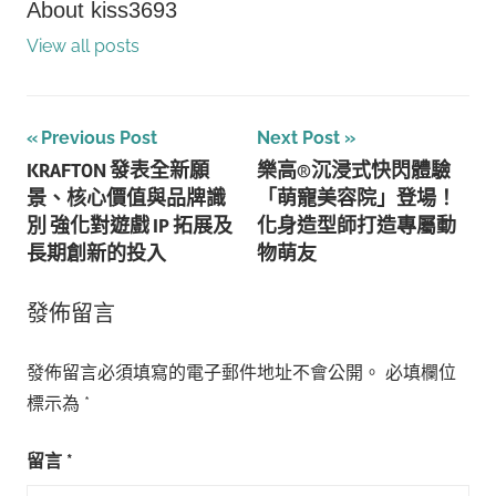
About
kiss3693
View all posts
文
Previous Post
Next Post
KRAFTON 發表全新願
樂高®沉浸式快閃體驗
章
景、核心價值與品牌識
「萌寵美容院」登場！
導
別 強化對遊戲 IP 拓展及
化身造型師打造專屬動
長期創新的投入
物萌友
覽
發佈留言
發佈留言必須填寫的電子郵件地址不會公開。
必填欄位
標示為
*
留言
*