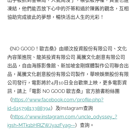
出手被抓到警察局，人氣鬧沒了，帳號被停權，資金也遭
凍結，他們能否放下心中的芥蒂和過於陳舊的觀念，互相
協助完成彼此的夢想，暢快活出人生的光彩！
《NO GOOD！歐吉桑》由順汶投資股份有限公司、文化
內容策進院、龍英投資有限公司 萬騰文化創意有限公司
出品，自由海豚影像館、新加坡金剛媒體製作公司聯合出
品，萬騰文化創意股份有限公司製作，華映娛樂股份有限
公司發行，電影將於4月10日全台歡樂上映，更多電影資
訊，請上「電影 NO GOOD 歐吉桑」官方臉書粉絲團
（
https://www.facebook.com/profile.php?
id=61579813388394
）及Instagram查詢
（
https://www.instagram.com/uncle_odyssey_?
igsh=MTk1bHRlZWJya2Fyag==
）查詢。