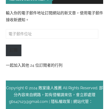
輸入你的電子郵件地址訂閱網站的新文章，使用電子郵件
接收新通知。
電
子
郵
訂閱
件
位
一起加入其他 24 位訂閱者的行列
址
Copyright © 2024 敗家達人推薦 All Rights Reserved. 部
分內容來自網路，如有侵權請來信，會立即處理
gb147123@gmail.com |
隱私權政策
| 網站代管：
Fast
Line 台灣速連