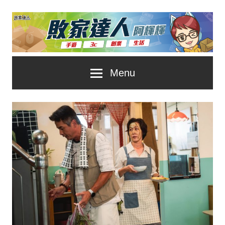
Skip
to
content
台
敗
Menu
灣
No.1
家
遊
戲
達
科
人
技
自
推
媒
體。
薦