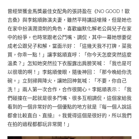
曾經榮獲金馬獎最佳女配角的張詩盈在《NO GOOD！歐
吉桑》與李銘順飾演夫妻，雖然平時講話嗆辣，但是她也
在家中扮演潤滑劑的角色，喜歡幽默化解老公與兒子在家
中的紛爭，也時常跟老公鬥嘴、調侃，其中一幕她想要促
成老公跟兒子和解，當面示好：「這幾天我不打牌，菜我
買，你乖一點！」讓李銘順直呼：「你今天怎麼突然這麼
溫柔？」怎知她突然拉下衣服露出肩膀笑喊：「我也是可
以很壞的啊！」李銘順傻眼，隨後神回：「那今晚給你洗
碗。」立刻掃興降火，讓她回神氣喊：「不要，你自己
洗！」兩人第一次合作，合作很開心。李銘順表示：「我
們碰撞在一起就是很多鬥嘴、很多互相調侃，這個家給我
看到的一個非常好的一個優點的地方就是『每一個人說話
都會比較直白、直接』。我覺得這個是很好的，所以我們
在拍的過程都都玩非常開！」