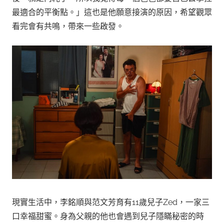
最適合的平衡點。」這也是他願意接演的原因，希望觀眾
看完會有共鳴，帶來一些啟發。
現實生活中，李銘順與范文芳育有11歲兒子Zed，一家三
口幸福甜蜜。身為父親的他也會遇到兒子隱瞞秘密的時