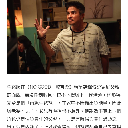
李銘順在《NO GOOD！歐吉桑》精準詮釋傳統家庭父親
的面貌—無法控制脾氣、拉不下臉與下一代溝通，他形容
完全是個「內耗型爸爸」，在家中不斷釋出負能量，因此
與老婆、兒子、女兒有摩擦也不意外。他認為本質上這個
角色仍是個負責任的父親，「只是有時候負責任過頭之
後，就是內耗了，所以我覺得每一個爸爸都要自己去拿捏