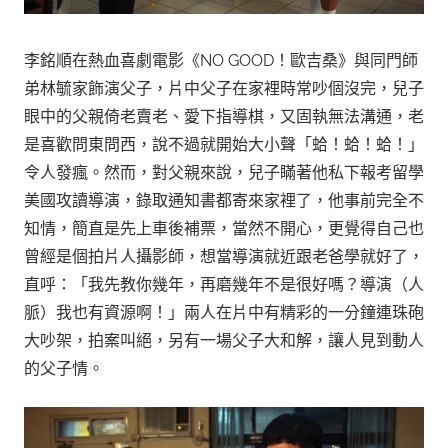
李銘順在熱血喜劇電影《NO GOOD！歐吉桑》與同門師
弟林毓家飾演父子，片中父子在家裡時常吵個沒完，兒子
眼中的父親倚老賣老、愛下指導棋，又固執無法溝通，老
是喜歡問東問西，說不過就開始大小聲「蛤！蛤！蛤！」
令人發瘋。然而，對父親來說，兒子瞞著他私下報考留學
美國攻讀導演，錄取通知書都寄來家裡了，他事前完全不
知情，簡直是先上車後補票，當然不開心，更覺得自己也
曾經是個拍片人攝影師，想當導演就近跟老爸學就好了，
直呼：「我先教你幾年，再磨幾年不是很好嗎？導演（人
脈）我也有資源啊！」兩人在片中有精彩的一分鐘連珠砲
大吵架，拍案叫絕，另有一場父子大和解，讓人見到動人
的父子情。