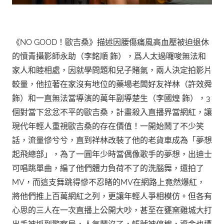
《NO GOOD！歐吉桑》描述因腰傷痛風高血壓被迫退休
的憤青攝影師永助（李銘順 飾），爲人太過囉唆無法和
家人和睦相處，因就學問題和兒子賭氣，兩人決定拍影片
較量，他拉著在家沒有地位的藥場老闆好友祥林（許效舜
飾）和一直無法當導演的萬年副導楚生（李國煌 飾），3
個對當下忿忿不平的歐吉桑，計畫殺入直播界當網紅，讓
現代年輕人重視歐吉桑的存在價值！一開始鬧了不少笑
話，流量慘兮兮，直到祥林改裝了他的老貨車成為「夢想
起飛總部」，為了一圓年少時當偶像歌手的夢想，出迪士
可唱跳單曲，編了他們體力負荷不了的洗腦舞，還拍了
MV，而這支舞跳得慘不忍睹的MV在網路上竟然爆紅，
將他們推上百萬網紅之列，更讓年輕人爭相模仿。但各有
心思的三人在一次直播上公開大吵，甚至在甕窯雞城大打