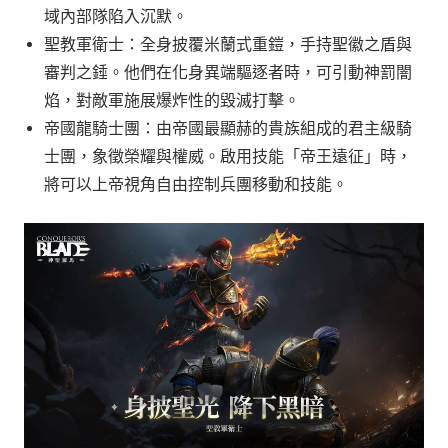
域內部隊陷入沉默。
聖教軍衛士：全身披覆米蘭式重鎧，手持聖徽之盾與
審判之錘。他們在化身異端驅逐者時，可引動神罰闇
焰，對敵軍施展爆炸性的毀滅打擊。
帝國龍騎士團：由帝國最顯赫的貴族組成的君主級騎
士團，象徵榮耀與權威。啟用技能「帝王遠征」時，
將可以上帝視角自由控制兵團移動和技能。