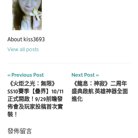
About
kiss3693
View all posts
文
Previous Post
Next Post
《火炬之光：無限》
《龍息：神寂》二周年
章
SS10賽季【疊界】10/11
盛典啟航 英雄神器全面
導
正式開啟！9/29前瞻發
進化
佈會及玩家投稿首次實
覽
裝！
發佈留言