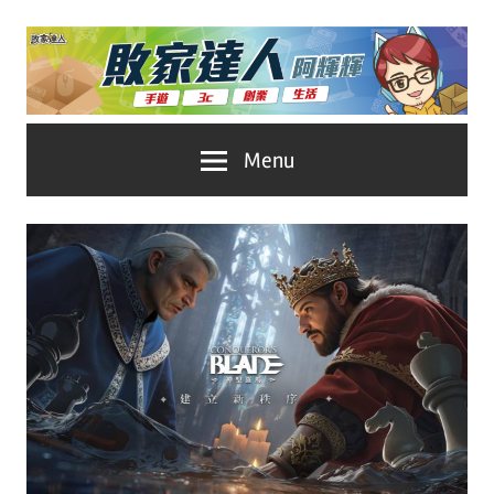
Skip
to
content
台
敗
Menu
灣
No.1
家
遊
戲
達
科
人
技
自
推
媒
體。
薦