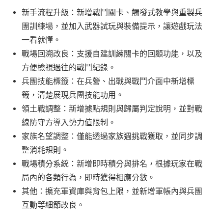
新手流程升級：新增戰鬥關卡、觸發式教學與重製兵
團訓練場，並加入武器試玩與裝備提示，讓遊戲玩法
一看就懂。
戰場回溯改良：支援自建訓練關卡的回顧功能，以及
方便檢視過往的戰鬥紀錄。
兵團技能標籤：在兵營、出戰與戰鬥介面中新增標
籤，清楚展現兵團技能功用。
領土戰調整：新增據點規則與歸屬判定說明，並對戰
線防守方導入勢力值限制。
家族名望調整：僅能透過家族週挑戰獲取，並同步調
整消耗規則。
戰場積分系統：新增即時積分與排名，根據玩家在戰
局內的各類行為，即時獲得相應分數。
其他：擴充軍資庫與背包上限，並新增軍帳內與兵團
互動等細節改良。