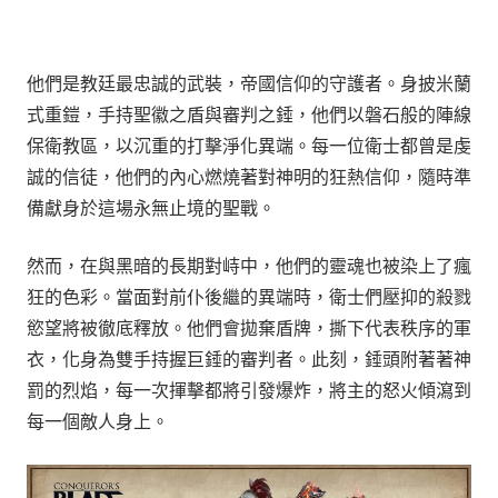
他們是教廷最忠誠的武裝，帝國信仰的守護者。身披米蘭
式重鎧，手持聖徽之盾與審判之錘，他們以磐石般的陣線
保衛教區，以沉重的打擊淨化異端。每一位衛士都曾是虔
誠的信徒，他們的內心燃燒著對神明的狂熱信仰，隨時準
備獻身於這場永無止境的聖戰。
然而，在與黑暗的長期對峙中，他們的靈魂也被染上了瘋
狂的色彩。當面對前仆後繼的異端時，衛士們壓抑的殺戮
慾望將被徹底釋放。他們會拋棄盾牌，撕下代表秩序的軍
衣，化身為雙手持握巨錘的審判者。此刻，錘頭附著著神
罰的烈焰，每一次揮擊都將引發爆炸，將主的怒火傾瀉到
每一個敵人身上。