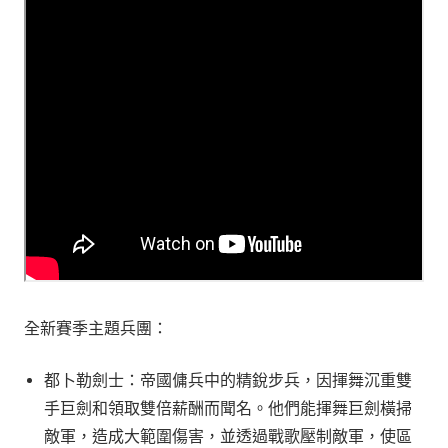
全新賽季主題兵團：
都卜勒劍士：帝國傭兵中的精銳步兵，因揮舞沉重雙
手巨劍和領取雙倍薪酬而聞名。他們能揮舞巨劍橫掃
敵軍，造成大範圍傷害，並透過戰歌壓制敵軍，使區