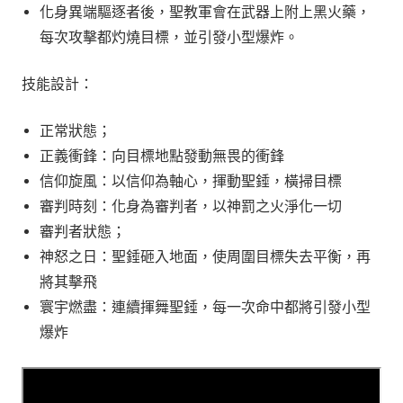
化身異端驅逐者後，聖教軍會在武器上附上黑火藥，
每次攻擊都灼燒目標，並引發小型爆炸。
技能設計：
正常狀態；
正義衝鋒：向目標地點發動無畏的衝鋒
信仰旋風：以信仰為軸心，揮動聖錘，橫掃目標
審判時刻：化身為審判者，以神罰之火淨化一切
審判者狀態；
神怒之日：聖錘砸入地面，使周圍目標失去平衡，再
將其擊飛
寰宇燃盡：連續揮舞聖錘，每一次命中都將引發小型
爆炸