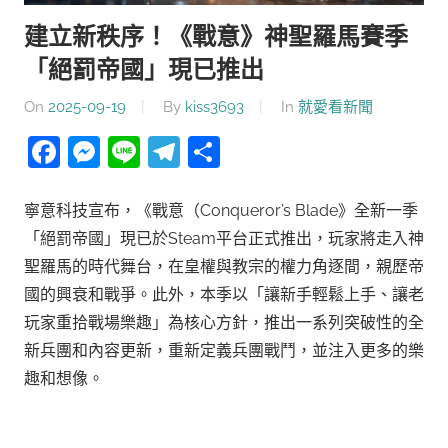
建立新秩序！《戰意》神聖羅馬賽季
「絕罰帝國」現已推出
On
2025-09-19
By
kiss3693
In
就愛看新聞
Facebook
Messenger
Line
Telegram
分
享
寧意科技宣布，《戰意（Conqueror’s Blade》全新一季
「絕罰帝國」現已於Steam平台正式推出，玩家將走入神
聖羅馬的時代舞台，在皇權與教宗的權力角逐間，親歷帝
國的興衰和戰爭。此外，本季以「讓新手輕鬆上手、讓老
玩家重拾戰場樂趣」為核心方針，推出一系列突破性的全
新兵團和內容更新，重新定義兵團戰鬥，並注入更多的樂
趣和想像。