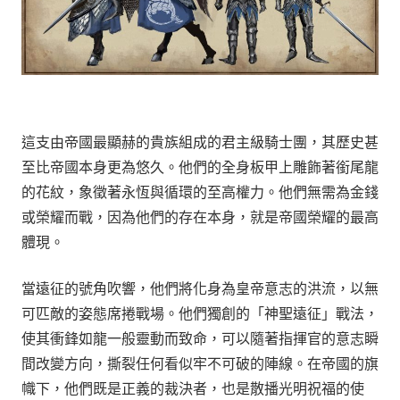
這支由帝國最顯赫的貴族組成的君主級騎士團，其歷史甚
至比帝國本身更為悠久。他們的全身板甲上雕飾著銜尾龍
的花紋，象徵著永恆與循環的至高權力。他們無需為金錢
或榮耀而戰，因為他們的存在本身，就是帝國榮耀的最高
體現。
當遠征的號角吹響，他們將化身為皇帝意志的洪流，以無
可匹敵的姿態席捲戰場。他們獨創的「神聖遠征」戰法，
使其衝鋒如龍一般靈動而致命，可以隨著指揮官的意志瞬
間改變方向，撕裂任何看似牢不可破的陣線。在帝國的旗
幟下，他們既是正義的裁決者，也是散播光明祝福的使