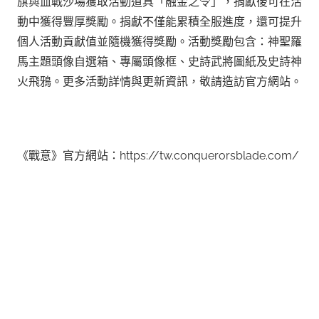
旗與血戰沙場獲取活動道具「融金之令」，捐獻後可在活
動中獲得豐厚獎勵。捐獻不僅能累積全服進度，還可提升
個人活動貢獻值並隨機獲得獎勵。活動獎勵包含：神聖羅
馬主題頭像自選箱、專屬頭像框、史詩武將圖紙及史詩神
火飛鴉。更多活動詳情與更新資訊，敬請造訪官方網站。
《戰意》官方網站：https://tw.conquerorsblade.com/