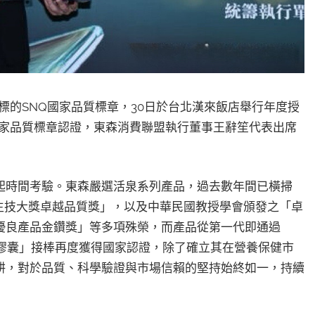
」最高指標的SNQ國家品質標章，30日於台北漢來飯店舉行年度授
國家品質標章認證，東森消費聯盟執行董事王辭笙代表出席
起時間考驗。東森嚴選活泉系列產品，過去數年間已橫掃
康生技大獎卓越品質獎」，以及中華民國教授學會頒發之「卓
優良產品金鑽獎」等多項殊榮，而產品從第一代即通過
華膠囊」接棒再度獲得國家認證，除了確立其在營養保健市
耕，對於品質、科學驗證與市場信賴的堅持始終如一，持續