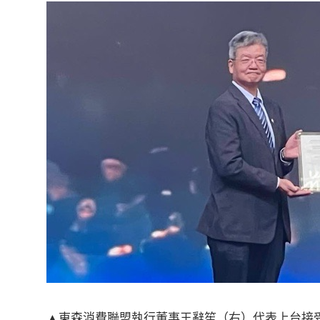
▲東森消費聯盟執行董事王辭笙（右）代表上台接