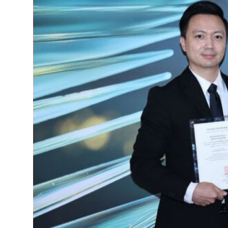
達
科
技
自
人
媒
體。
推
薦