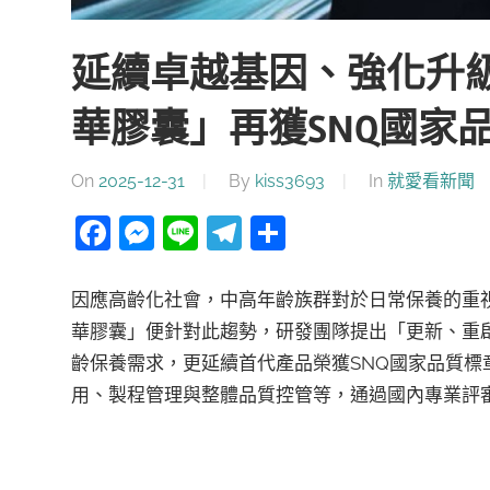
延續卓越基因、強化升級
華膠囊」再獲SNQ國家
On
2025-12-31
By
kiss3693
In
就愛看新聞
Facebook
Messenger
Line
Telegram
分
享
因應高齡化社會，中高年齡族群對於日常保養的重
華膠囊」便針對此趨勢，研發團隊提出「更新、重
齡保養需求，更延續首代產品榮獲SNQ國家品質
用、製程管理與整體品質控管等，通過國內專業評