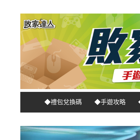
Skip
to
content
台
敗
◆禮包兌換碼
◆手遊攻略
灣
No.1
家
遊
戲