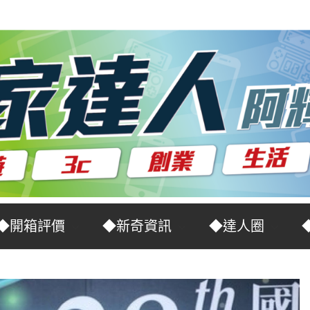
◆開箱評價
◆新奇資訊
◆達人圈