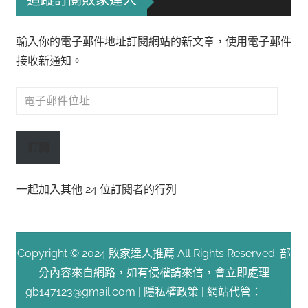
追蹤訂閱敗家達人
輸入你的電子郵件地址訂閱網站的新文章，使用電子郵件
接收新通知。
電
子
郵
訂閱
件
位
一起加入其他 24 位訂閱者的行列
址
Copyright © 2024 敗家達人推薦 All Rights Reserved. 部
分內容來自網路，如有侵權請來信，會立即處理
gb147123@gmail.com |
隱私權政策
| 網站代管：
Fast