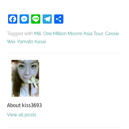
Facebook
Messenger
Line
Telegram
分
享
Tagged with
Mili
,
One Million Moons Asia Tour
,
Cassie
Wei
,
Yamato Kasai
About
kiss3693
View all posts