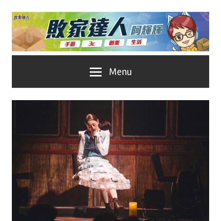
Skip
to
content
台
敗
Menu
灣
No.1
家
遊
戲
達
科
人
技
自
推
媒
體。
薦