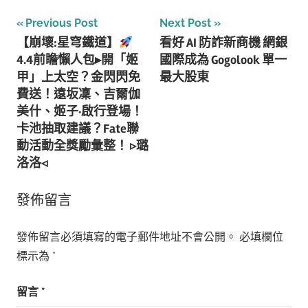
文
Previous Post
Next Post
【崩壞:星穹鐵道】
看好 AI 防詐新商機 網銀
章
4.4前瞻懶人包▸開「姬
國際成為 Gogolook 單一
導
甲」上太空？金閃閃免
最大股東
費送！遠坂凜、吉爾伽
覽
美什、姬子·啟行登場！
卡池抽取建議？Fate聯
動活動全獎勵彙整！ ▹璐
洛洛◃
發佈留言
發佈留言必須填寫的電子郵件地址不會公開。
必填欄位
標示為
*
留言
*