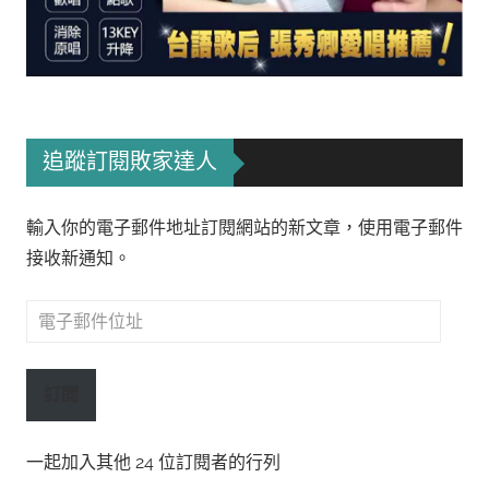
追蹤訂閱敗家達人
輸入你的電子郵件地址訂閱網站的新文章，使用電子郵件
接收新通知。
電
子
郵
訂閱
件
位
一起加入其他 24 位訂閱者的行列
址