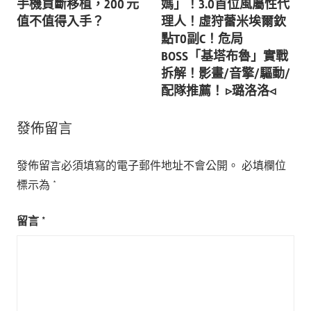
導
手機買斷移植，200 元
媽」！3.0首位風屬性代
值不值得入手？
理人！虛狩蕾米埃爾欽
覽
點T0副C！危局
BOSS「基塔布魯」實戰
拆解！影畫/音擎/驅動/
配隊推薦！ ▹璐洛洛◃
發佈留言
發佈留言必須填寫的電子郵件地址不會公開。
必填欄位
標示為
*
留言
*