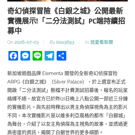
奇幻偵探冒險《白銀之城》公開最新
實機展示!「二分法測試」PC端持續招
募中
On
2026-07-03
By
kiss3693
In
就愛看新聞
Facebook
Messenger
Line
Telegram
分
享
新加坡遊戲品牌 Elementa 開發的全新奇幻侦探冒险
ARPG《白銀之城》（Silver Palace），於上週宣布正式
開啟「二分法測試」刪檔不計費測試招募後，報名的玩家
絡繹不絕，故官方已於昨(2)日晚上八點公開一部近三分鐘
的實機影片。與先前時釋出以男主角偵探視角為主的影片
不同，本次實機影片是以維多利亞風格的都市「白銀城」
為舞台，介紹了以女主角偵探為主視角的故事，並透過更
高密度的資訊，揭開了白銀世界的更多細節。