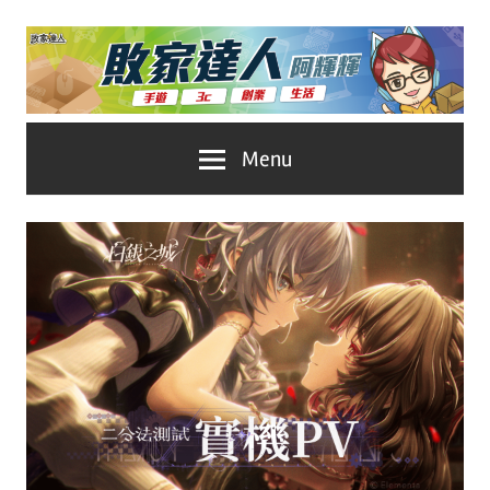
Skip
to
content
台
敗
Menu
灣
No.1
家
遊
戲
達
科
人
技
自
推
媒
體。
薦