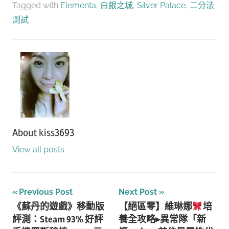
Tagged with
Elementa
,
白銀之城
,
Silver Palace
,
二分法
測試
About
kiss3693
View all posts
文
Previous Post
Next Post
《蘇丹的遊戲》移動版
【絕區零】維琳娜
培
章
評測：Steam 93% 好評
養全攻略▸異常隊「新