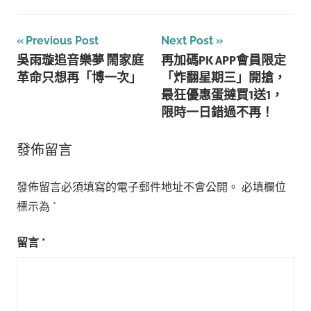
文
Previous Post
Next Post
吳雨璇追音樂夢 鬧家庭
再加碼PK APP會員限定
章
革命只想再「博一次」
「炸翻星期三」開搶，
導
最狂優惠蛋撻買1送1，
限時一日錯過不再！
覽
發佈留言
發佈留言必須填寫的電子郵件地址不會公開。
必填欄位
標示為
*
留言
*