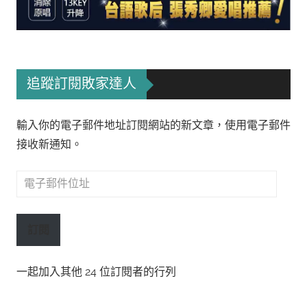
追蹤訂閱敗家達人
輸入你的電子郵件地址訂閱網站的新文章，使用電子郵件
接收新通知。
電
子
郵
訂閱
件
位
一起加入其他 24 位訂閱者的行列
址