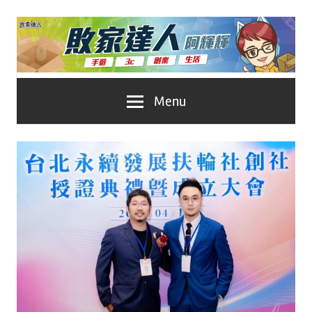
Skip
to
content
台
敗
Menu
灣
No.1
家
遊
戲
達
科
人
技
自
推
媒
體。
薦