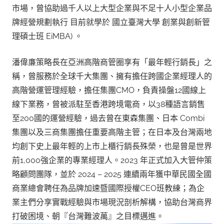
市場，曾協助過千人以上大型企業與不足十人小型企業品
牌經營規劃執行 目前就學於 國立臺灣大學 創業與創新管
理碩士班 EiMBA) 。
潘偉亷策略長在亞洲高階商管圈享有「最年輕行銷長」之
稱，曾服務於全球千大集團、擁有擔任跨國企業經理人的
高階營運管理經驗，擔任集團CMO，負責操盤12國線上
線下業務，曾被派駐至香港跨境電商，以38種語言銷售
至200國的運營經驗，過去曾在東森集團、日本 Combi
集團以及三商集團擔任重要高階主管；在日本及台灣兩地
均創下史上最年輕的上市上櫃行銷長殊榮，也是曾是世界
前1,000強企業的專業經理人。2023 年正式加入大管仲策
略顧問團隊，並於 2024 – 2025 連續兩年獲中華民國全國
商業總會聘任為品牌加速暨國際授權CEO班教練；為企
業主們分享實戰經驗與市場現況剖析解構，協助台灣商界
打破困境、朝『台灣難波萬』之目標邁進。