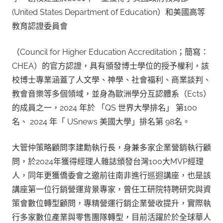
(United States Department of Education）和美國高等
教育認證委員會
（Council for Higher Education Accreditation；簡寫：
CHEA）的官方認證，具有頒發博士學位的授予權利，該
校博士專業涵蓋了人文學、神學、社會福利、商業談判、
教會音樂等多個領域，並身為歐洲學分互認體系（Ects）
的成員之一，2024 年於 「QS 世界大學排名」 第100
名、 2024 年「 USnews 美國大學」排名第 98名。
大管仲策略顧問李建勳執行長，身兼多家企業營銷執行顧
問，於2024年獲得經理人雜誌頒發台灣100大MVP經理
人，同年更獲僑委會之邀前往南非進行巡迴講座，也是該
講座第一位行銷營運背景專家，曾任工研院特聘研究與資
策會數位轉型顧問，專精營運行銷企業營收提升，實際執
行多家數位產業與零售團隊轉型，目前活躍於於全球華人