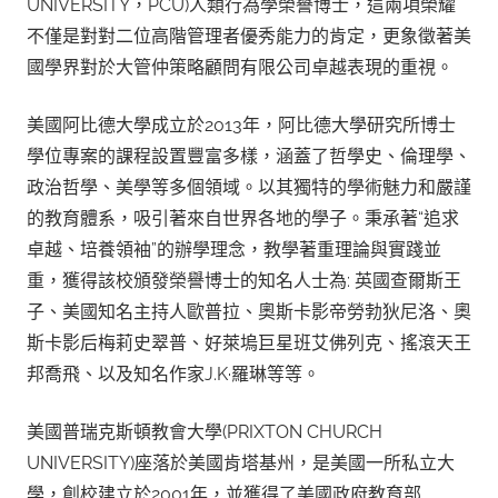
UNIVERSITY，PCU)人類行為學榮譽博士，這兩項榮耀
不僅是對對二位高階管理者優秀能力的肯定，更象徵著美
國學界對於大管仲策略顧問有限公司卓越表現的重視。
美國阿比德大學成立於2013年，阿比德大學研究所博士
學位專案的課程設置豐富多樣，涵蓋了哲學史、倫理學、
政治哲學、美學等多個領域。以其獨特的學術魅力和嚴謹
的教育體系，吸引著來自世界各地的學子。秉承著“追求
卓越、培養領袖”的辦學理念，教學著重理論與實踐並
重，獲得該校頒發榮譽博士的知名人士為: 英國查爾斯王
子、美國知名主持人歐普拉、奧斯卡影帝勞勃狄尼洛、奧
斯卡影后梅莉史翠普、好萊塢巨星班艾佛列克、搖滾天王
邦喬飛、以及知名作家J.K·羅琳等等。
美國普瑞克斯頓教會大學(PRIXTON CHURCH
UNIVERSITY)座落於美國肯塔基州，是美國一所私立大
學，創校建立於2001年，並獲得了美國政府教育部