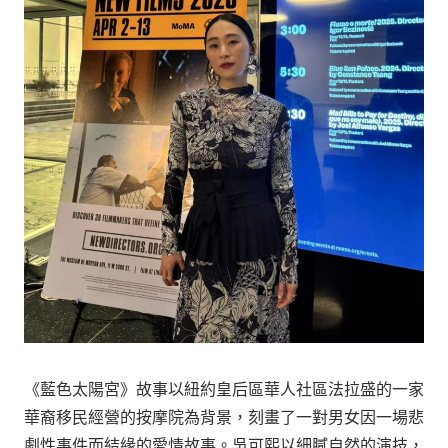
《藍色太陽宮》故事以紐約皇后區華人社區法拉盛的一家
華裔移民經營的按摩院為背景，刻畫了一對男女因一場悲
劇性事件而結緣的愛情故事。吳可熙以細膩自然的演技，