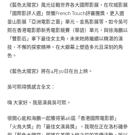
《藍色太陽宮》風光征戰世界各大國際影展，在坎城影展
「國際影評人週」榮獲French Touch評審團獎，更入選
釜山影展「亞洲電影之窗」單元、金馬影展等，如今吳可
熙在香港電影節新秀電影競賽（華語）單元，與徐海鵬以
「雙影后」拿下最佳女主角，未來她將繼續以精湛的演
技、不懈的探索精神，在大銀幕上塑造多元且深刻的角
色。
《藍色太陽宮》將在4月30日在台上映。
吳可熙得獎感言全文：
嗨 大家好，我是演員吳可熙。
很開心能和海鵬一起獲得第46屆「香港國際電影節」
「火鳥大獎」的「最佳女演員獎」，我現在正在洛杉磯參