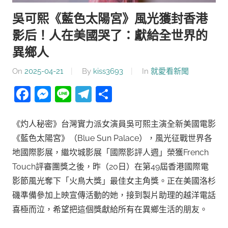
吳可熙《藍色太陽宮》風光獲封香港
影后！人在美國哭了：獻給全世界的
異鄉人
On
2025-04-21
By
kiss3693
In
就愛看新聞
Facebook
Messenger
Line
Telegram
分
享
《灼人秘密》台灣實力派女演員吳可熙主演全新美國電影
《藍色太陽宮》（Blue Sun Palace），風光征戰世界各
地國際影展，繼坎城影展「國際影評人週」榮獲French
Touch評審團獎之後，昨（20日）在第49屆香港國際電
影節風光奪下「火鳥大獎」最佳女主角獎。正在美國洛杉
磯準備參加上映宣傳活動的她，接到製片助理的越洋電話
喜極而泣，希望把這個獎獻給所有在異鄉生活的朋友。