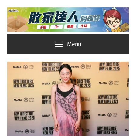
Skip
to
content
台
敗
Menu
灣
No.1
家
遊
戲
達
科
人
技
自
推
媒
體。
薦