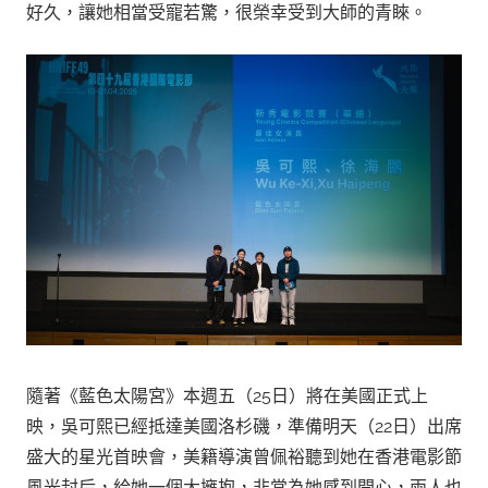
好久，讓她相當受寵若驚，很榮幸受到大師的青睞。
隨著《藍色太陽宮》本週五（25日）將在美國正式上
映，吳可熙已經抵達美國洛杉磯，準備明天（22日）出席
盛大的星光首映會，美籍導演曾佩裕聽到她在香港電影節
風光封后，給她一個大擁抱，非常為她感到開心，兩人也