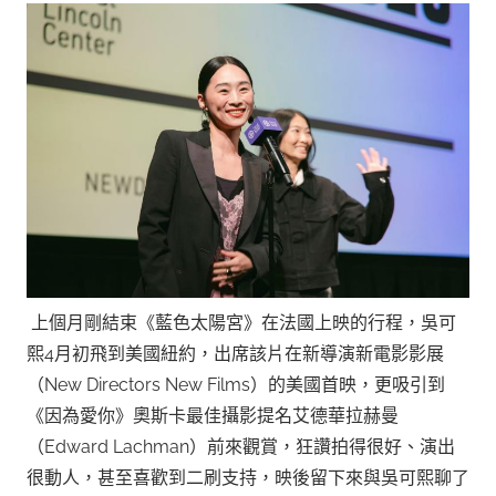
上個月剛結束《藍色太陽宮》在法國上映的行程，吳可
熙4月初飛到美國紐約，出席該片在新導演新電影影展
（New Directors New Films）的美國首映，更吸引到
《因為愛你》奧斯卡最佳攝影提名艾德華拉赫曼
（Edward Lachman）前來觀賞，狂讚拍得很好、演出
很動人，甚至喜歡到二刷支持，映後留下來與吳可熙聊了