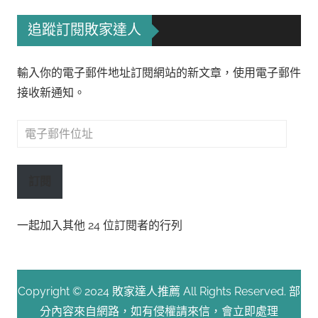
追蹤訂閱敗家達人
輸入你的電子郵件地址訂閱網站的新文章，使用電子郵件
接收新通知。
電
子
郵
訂閱
件
位
一起加入其他 24 位訂閱者的行列
址
Copyright © 2024 敗家達人推薦 All Rights Reserved. 部
分內容來自網路，如有侵權請來信，會立即處理