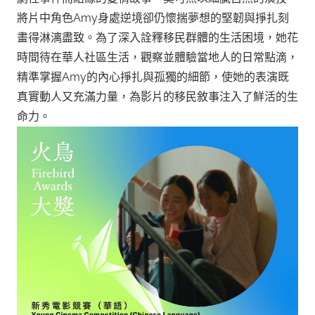
將片中角色Amy身處逆境卻仍懷揣夢想的堅韌與掙扎刻
畫得淋漓盡致。為了深入詮釋移民群體的生活困境，她花
時間待在華人社區生活，觀察並體驗當地人的日常點滴，
精準掌握Amy的內心掙扎與孤獨的細節，使她的表演既
真實動人又充滿力量，為影片的移民敘事注入了鮮活的生
命力。