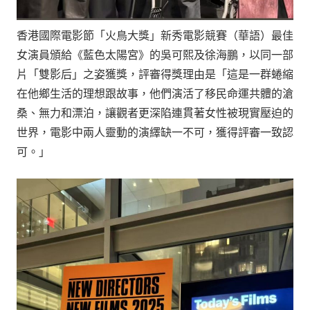
香港國際電影節「火鳥大獎」新秀電影競賽（華語）最佳
女演員頒給《藍色太陽宮》的吳可熙及徐海鵬，以同一部
片「雙影后」之姿獲獎，評審得獎理由是「這是一群蜷縮
在他鄉生活的理想跟故事，他們演活了移民命運共體的滄
桑、無力和漂泊，讓觀者更深陷連貫著女性被現實壓迫的
世界，電影中兩人靈動的演繹缺一不可，獲得評審一致認
可。」