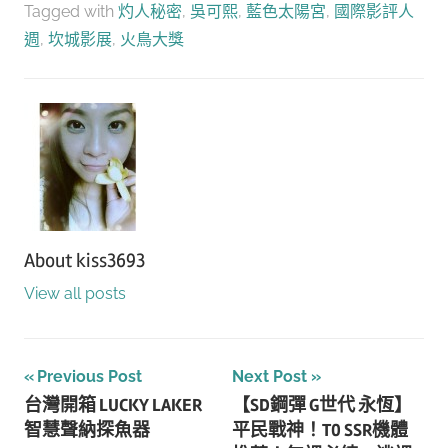
Tagged with
灼人秘密
,
吳可熙
,
藍色太陽宮
,
國際影評人
週
,
坎城影展
,
火鳥大獎
About
kiss3693
View all posts
文
Previous Post
Next Post
台灣開箱 LUCKY LAKER
【SD鋼彈 G世代 永恆】
章
智慧聲納探魚器
平民戰神！T0 SSR機體