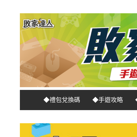
Skip
to
content
台
敗
◆禮包兌換碼
◆手遊攻略
灣
No.1
家
遊
戲