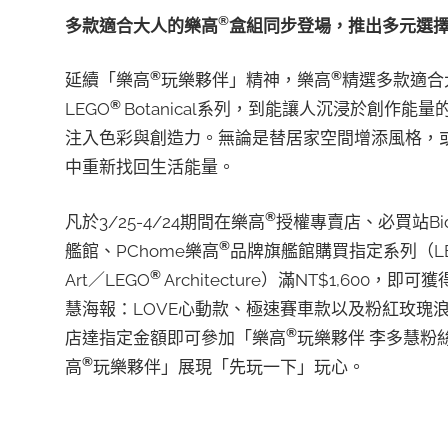
®
多款適合大人的樂高
盒組同步登場，推出多元選
®
®
延續「樂高
玩樂夥伴」精神，樂高
精選多款適合
®
LEGO
Botanical系列，到能讓人沉浸於創作能量的
注入色彩與創造力。無論是替居家空間增添風格，
中重新找回生活能量。
®
凡於3/25-4/24期間在樂高
授權專賣店、必買站Bid
®
艦館、PChome樂高
品牌旗艦館購買指定系列（LE
®
Art／LEGO
Architecture）滿NT$1,600，即
慧海報：LOVE心動款、極速賽車款以及粉紅玫瑰
®
店達指定金額即可參加「樂高
玩樂夥伴 李多慧粉
®
高
玩樂夥伴」展現「先玩一下」玩心。