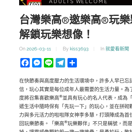
台灣樂高®邀樂高®玩樂
解鎖玩樂想像！
On
2026-03-11
By
kiss3693
In
就愛看新聞
Facebook
Messenger
Line
Telegram
分
享
在快節奏與高度壓力的生活環境中，許多人早已忘
信，玩心其實是每位成年人最需要的生活力量。為
®
度將召集喜歡樂高
並具有玩心的名人代表，成為
遞生活中隨時保有「先玩一下」的玩心，並在拼砌
力與多元活力的啦啦隊女神李多慧，打頭陣成為首
®
回玩樂節奏。「樂高
玩樂夥伴」不只是稱號，而
掉，讓靈感像顆粒般一塊一塊堆疊；是勇於玩、敢