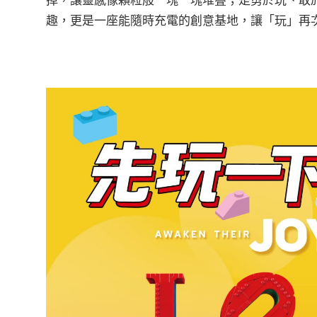
趣，更是一座能隨時充電的創意基地，讓「玩」再