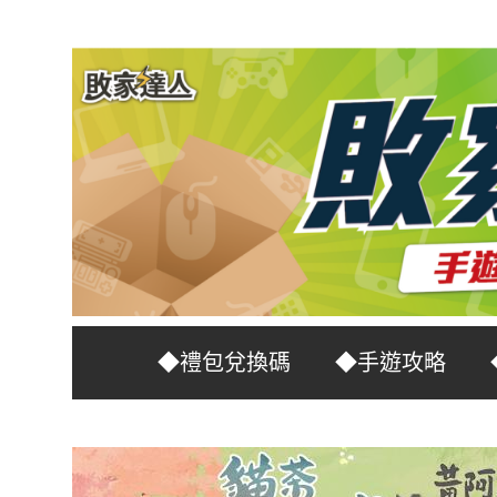
Skip
to
content
台
敗
◆禮包兌換碼
◆手遊攻略
灣
No.1
家
遊
戲