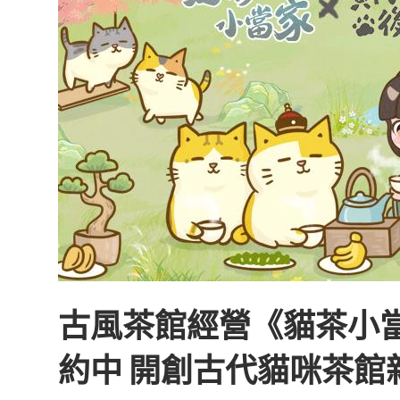
達
科
技
自
人
媒
體。
推
薦
古風茶館經營《貓茶小
約中 開創古代貓咪茶館