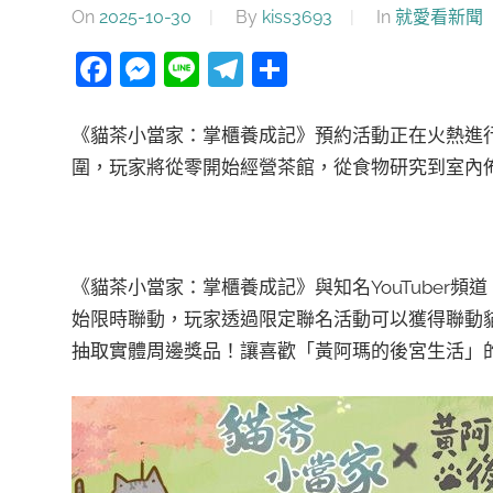
On
2025-10-30
By
kiss3693
In
就愛看新聞
Facebook
Messenger
Line
Telegram
分
享
《貓茶小當家：掌櫃養成記》預約活動正在火熱進
圍，玩家將從零開始經營茶館，從食物研究到室內
《貓茶小當家：掌櫃養成記》與知名YouTuber頻
始限時聯動，玩家透過限定聯名活動可以獲得聯動
抽取實體周邊獎品！讓喜歡「黃阿瑪的後宮生活」