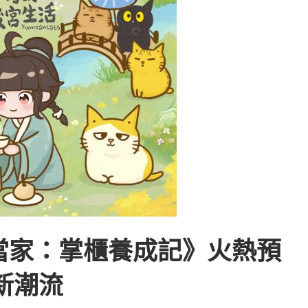
當家：掌櫃養成記》火熱預
新潮流