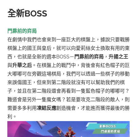
全新BOSS
門扉前的弈局
在劇情中我們也會來到一座巨大的棋盤上，據說只要戰勝
棋盤上的國王與皇后，就可以向愛莉絲女士換取有用的東
西，也就是全新的週本BOSS－
門扉前的弈局
，
升揚之王
與
升華之后
。
在棋盤上的戰鬥中，背後會有紅色帽子的巨
大嘟嘟可在旁觀這場棋局，我們可以透過一些棋子的移動
來誤傷國王，但來到第二階段就沒有可以幫助我們的棋
子，並且在第二階段還會再看到一隻藍色帽子的嘟嘟可？
難道會是另外一隻魔女嗎？
若是要攻克二階段的敵人，則
需要多多利用
凍結反應
創造機會，才能進而獲得最後的勝
利。