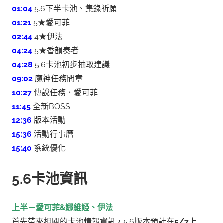
01:04
5.6下半卡池、集錄祈願
01:21
5★愛可菲
02:44
4★伊法
04:24
5★香韻奏者
04:28
5.6卡池初步抽取建議
09:02
魔神任務間章
10:27
傳說任務．愛可菲
11:45
全新BOSS
12:36
版本活動
15:36
活動行事曆
15:40
系統優化
5.6卡池資訊
上半－愛可菲&娜維婭、伊法
首先帶來相關的卡池情報資訊，5.6版本預計在
5/7
上