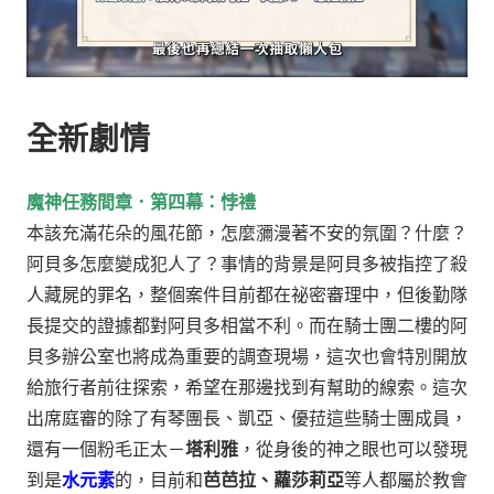
全新劇情
魔神任務間章．第四幕：悖禮
本該充滿花朵的風花節，怎麼瀰漫著不安的氛圍？什麼？
阿貝多怎麼變成犯人了？事情的背景是阿貝多被指控了殺
人藏屍的罪名，整個案件目前都在祕密審理中，但後勤隊
長提交的證據都對阿貝多相當不利。
而在騎士團二樓的阿
貝多辦公室也將成為重要的調查現場，這次也會特別開放
給旅行者前往探索，希望在那邊找到有幫助的線索。
這次
出席庭審的除了有琴團長、凱亞、優菈這些騎士團成員，
還有一個粉毛正太－
塔利雅
，
從身後的神之眼也可以發現
到是
水元素
的，目前和
芭芭拉、蘿莎莉亞
等人都屬於教會