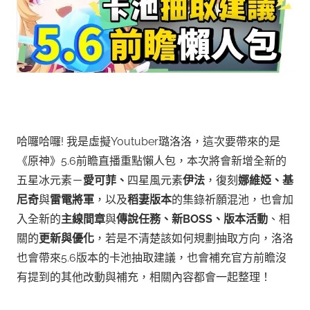
哈囉哈囉! 我是虛擬Youtuber璐洛洛，這次要帶來的是
《原神》5.6前瞻直播重點懶人包，本次將會新增全新的
五星冰元素－
愛可菲、
四星風元素
伊法
，復刻
娜維婭、基
尼奇
與
雷電將軍
，以及
稻妻版本
的集錄祈願混池，也會加
入全新的
主線間章
與
傳說任務、新BOSS、版本活動
、相
關的
更新與優化
，若是不清楚該如何規劃抽取方向，洛洛
也會帶來5.6版本的卡池抽取建議，也會補充官方前瞻沒
有提到的其他改動與補充，相關內容都會一起整理！