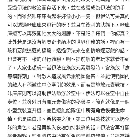
受過伊法的救治而存活下來，並在後續成為伊法的助手
的。
而雖然咔庫庫看起來好像小小一隻，但伊法可是真的
可以透過咔庫庫來飛行的呀！並且在衝刺的狀態下，咔庫
庫還可以再張開牠大大的翅膀，不是吧？哥們，你認真？
此外若是還沒有解奧奇卡納塔的世界任務的話，裡面有一
段和惡龍追逐的橋段，透過伊法來在劇情追逐惡龍的話，
也會有不一樣的飛行體驗，啊～提前解的老玩家就看不到
了，人家也想玩～當伊法在施放元素爆發時，會施放「療
癒鎮靜劑」，對敵人造成風元素範圍傷害，並能使範圍內
的敵人有稍微往中心牽引的效果。而若是施放元素戰技，
咔庫庫則可以幫助伊法懸浮於空中，伊法可以在空中自由
走位、並發射具有風元素傷害的秘藥彈，簡直就像是一個
小型武裝直升機，並且還能給隊伍中
所有角色恢復生命
值
，也是繼白朮、希格雯之後，第三位用戰技就可以奶全
隊的角色。若是再進入夜魂加持狀態的話，伊法會再打開
醫者視野，監測隊伍中所有角色的當前夜魂值，並提高
擴