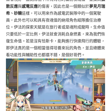
散反應
與
感電反應
的傷害，因此也是一個類似於
夢見月瑞
希、砂糖
這樣，可以用來作為感電武裝隊中的一個駕駛
員，此外也可以和具有夜魂值的納塔角色組隊擔任治療
位。伊法的探索天賦是在旅行者或是魂附成龍時，生命值
只要低於一定比例，伊法就會消耗自身燃素，來為我們恢
復生命值。若是沒有恰斯卡，能夠進行快速飛行的體驗，
那伊法真的是一個相當值得培養來玩的角色，並且總體來
看功能性與輔助性也都還不錯，是個好哥們。