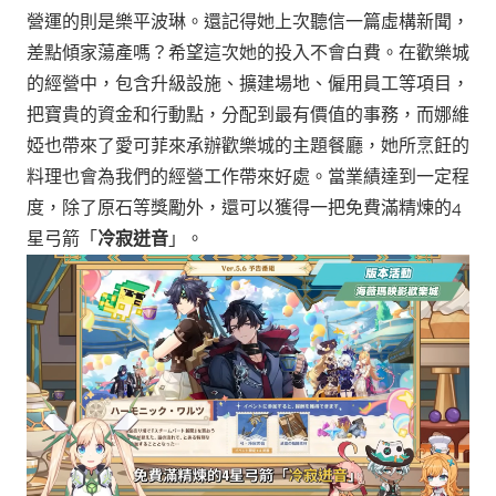
營運的則是樂平波琳。還記得她上次聽信一篇虛構新聞，
差點傾家蕩產嗎？希望這次她的投入不會白費。在歡樂城
的經營中，包含升級設施、擴建場地、僱用員工等項目，
把寶貴的資金和行動點，分配到最有價值的事務，而娜維
婭也帶來了愛可菲來承辦歡樂城的主題餐廳，她所烹飪的
料理也會為我們的經營工作帶來好處。當業績達到一定程
度，除了原石等獎勵外，還可以獲得一把免費滿精煉的4
星弓箭「
冷寂迸音
」。