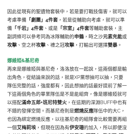
因此從現有的聖遺物套裝中，若是要打戰技傷害，就可以
考慮準備
「劇團」4件套
，
若是從輔助向考慮，就可以準
備
「千岩」4件套
、或是
「宗室」4件套
等輔助套裝，
主
副詞條可以參考同為冰隊輔助的
申鶴
，時之沙
元素充能
或
攻擊
、空之杯
攻擊
、禮之冠
攻擊
，打輸出可選擇
雙暴
。
娜維婭&基尼奇
再來是娜維婭與基尼奇，洛洛放在一起說，這兩個都是輸
出角色，從結論來說的話，就是XP黨想抽可以抽，只要
隊伍完整的話，強度都有，因此想抽的話最好提前了解一
下這兩個角色的畢業隊伍是不是能組齊，像是娜維婭就可
以搭配
滿命五郎+班尼特雙火
，在這期的深淵BUFF中也有
不錯的發揮空間。
而基尼奇則是
燃燒反應
隊伍中的大C，
也因為綁定燃燒反應，以往基尼奇的組隊會比較需要再組
一個
艾梅莉埃
，但現在因為有
伊安珊
的加入，所以即便沒