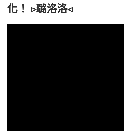
化！ ▹璐洛洛◃