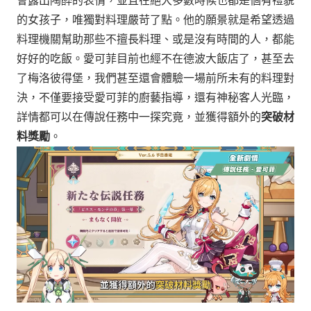
會露出陶醉的表情，並且在絕大多數時候也都是個有禮貌
的女孩子，唯獨對料理嚴苛了點。他的願景就是希望透過
料理機關幫助那些不擅長料理、或是沒有時間的人，都能
好好的吃飯。
愛可菲目前也經不在德波大飯店了，甚至去
了梅洛彼得堡，
我們甚至還會體驗一場前所未有的料理對
決，不僅要接受愛可菲的廚藝指導，還有神秘客人光臨，
詳情都可以在傳說任務中一探究竟，並獲得額外的
突破材
料獎勵
。