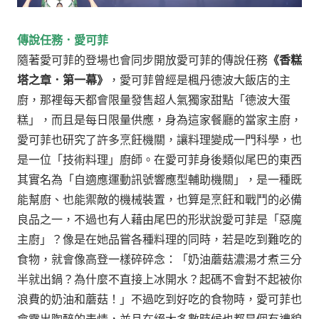
傳說任務．愛可菲
隨著愛可菲的登場也會同步開放愛可菲的傳說任務
《香糕
塔之章．第一幕》
，愛可菲曾經是楓丹德波大飯店的主
廚，那裡每天都會限量發售超人氣獨家甜點「德波大蛋
糕」，而且是每日限量供應，身為這家餐廳的當家主廚，
愛可菲也研究了許多烹飪機關，讓料理變成一門科學，也
是一位「技術料理」廚師。
在愛可菲身後類似尾巴的東西
其實名為「自適應運動訊號響應型輔助機關」，是一種既
能幫廚、也能禦敵的機械裝置，也算是烹飪和戰鬥的必備
良品之一，不過也有人藉由尾巴的形狀說愛可菲是「惡魔
主廚」？
像是在她品嘗各種料理的同時，若是吃到難吃的
食物，就會像高登一樣碎碎念：「奶油蘑菇濃湯才煮三分
半就出鍋？為什麼不直接上冰開水？起碼不會對不起被你
浪費的奶油和蘑菇！」
不過吃到好吃的食物時，愛可菲也