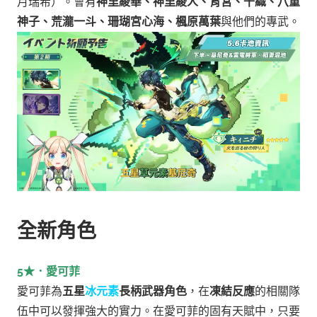
月瑞希）。會有
神里綾華、神里綾人、宵宮、千織、八重
神子、荒瀧一斗、珊瑚宮心海、楓原萬葉
與他們的專武。
全新角色
5★．愛可菲
愛可菲為
五星
冰元素
長柄武器角色
，在
凍結反應
的相關隊
伍中可以發揮強大的實力。在愛可菲的固有天賦中，只要