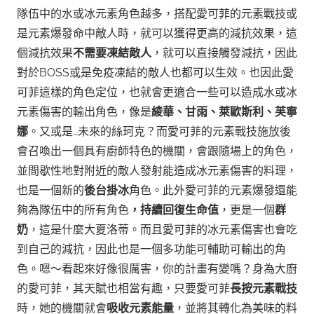
隊伍中的水或冰元素角色越多，搭配愛可菲的元素戰技或
是元素爆發命中敵人時，就可以獲得更高的減抗效果，這
個減抗效果
不需要凍結敵人
，就可以直接觸發減抗，因此
對於BOSS或是免疫凍結的敵人也都可以生效。
也因此愛
可菲這樣的角色定位，也就會更適合一些可以造成水或冰
元素傷害的輸出角色，像是
綾華、甘雨、萊歐斯利、芙寧
娜
。又或是…未來的絲珂克？而愛可菲的元素戰技施放後
會召喚出一個具有廚師特色的機關，會跟隨場上的角色，
並間歇性地對附近的敵人發射能造成冰元素傷害的料理，
也是一個新的
後台掛冰
角色。
此外愛可菲的元素爆發還能
夠為隊伍中的所有角色
，持續回復生命值
，更是一個
群
奶
，這是什麼大夏洛蒂。而且愛可菲的冰元素傷害也會吃
到自己的減抗，因此也是一個多功能可輔助可輸出的角
色。
嗯～看起來好像很厲害，你的計畫有變嗎？
身為大廚
的愛可菲，其天賦也相當有趣，只要愛可菲
長按元素戰技
時，她的機關就會
吸收元素能量
，並將其轉化為美味的料