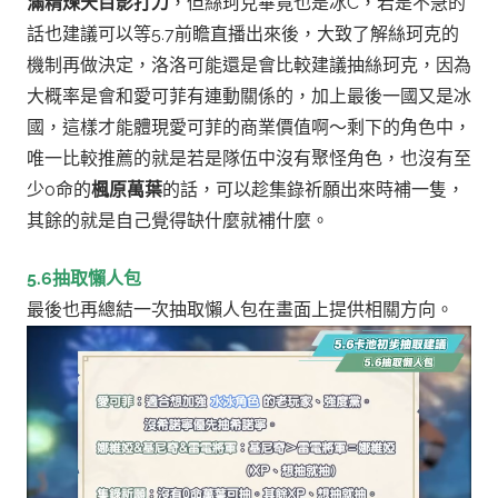
滿精煉天目影打刀
，但絲珂克畢竟也是冰C，若是不急的
話也建議可以等5.7前瞻直播出來後，大致了解絲珂克的
機制再做決定，洛洛可能還是會比較建議抽絲珂克，因為
大概率是會和愛可菲有連動關係的，加上最後一國又是冰
國，這樣才能體現愛可菲的商業價值啊～
剩下的角色中，
唯一比較推薦的就是若是隊伍中沒有聚怪角色，也沒有至
少0命的
楓原萬葉
的話，可以趁集錄祈願出來時補一隻，
其餘的就是自己覺得缺什麼就補什麼
。
5.6抽取懶人包
最後也再總結一次抽取懶人包在畫面上提供相關方向。