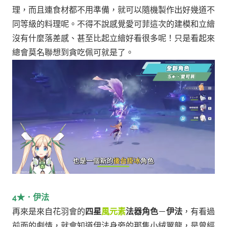
理，而且連食材都不用準備，就可以隨機製作出好幾道不
同等級的料理呢。
不得不說感覺愛可菲這次的建模和立繪
沒有什麼落差感、甚至比起立繪好看很多呢！只是看起來
總會莫名聯想到貪吃佩可就是了。
4★．伊法
再來是來自花羽會的
四星
風元素
法器角色
－
伊法
，有看過
前面的劇情，就會知道伊法身旁的那隻小絨翼龍，是曾經