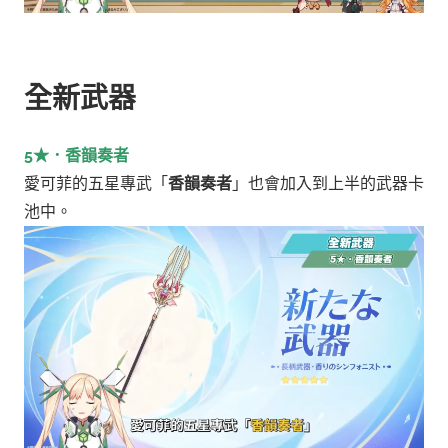
全新武器
5★．香韻奏者
愛可菲的五星專武「
香韻奏者
」也會加入到上半的武器卡
池中。