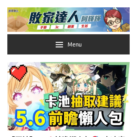
Skip
to
content
台
敗
Menu
灣
No.1
家
遊
戲
達
科
人
技
自
推
媒
體。
薦