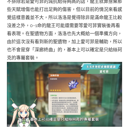
不排除若是愛可菲的減抗給得夠高的話，龍王就算捨棄那
些天賦增傷也能打出足夠的傷害，但以目前的情況來看感
覺這樣意義並不大，所以洛洛是覺得除非是滿命龍王比較
沒差之外，0~1命的龍王可能還需要等愛可菲實裝後再看
看表現。在聖遺物方面，洛洛也先大概給一個準備方向，
由於這次沒有看到新的聖遺物，加上愛可菲是輔助，所以
也不會是穿「深廊終曲」的，基本上可以確定是只給絲珂
克的專屬套裝。