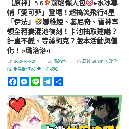
【原神】5.6
前瞻懶人包
▸水冰專
輔「愛可菲」登場！超搞笑飛行4星
「伊法」
娜維婭、基尼奇、雷神率
領全稻妻混池復刻！卡池抽取建議？
計畫不變、等絲柯克？版本活動與優
化！ ▹璐洛洛◃
On
2025-04-29
By
璐洛洛
In
原神Genshin
,
璐洛
洛
,
◆專欄作家
,
◆手遊攻略
Facebook
Messenger
Line
Telegram
分
享