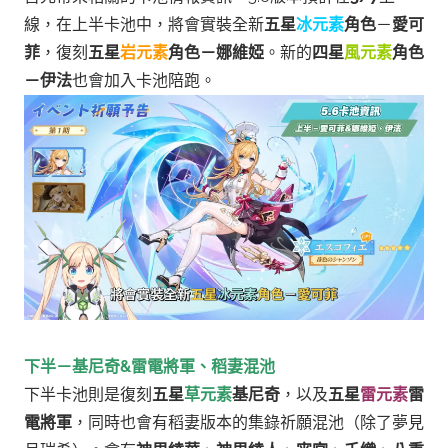
線，在上半卡池中，將會實裝全新
五星
冰元素
角色
－
愛可
菲
，復刻
五星
岩元素
角色－娜維婭
。新的
四星
風元素
角色
－伊法
也會加入卡池陪跑。
下半－基尼奇&雷電將軍、稻妻混池
下半卡池則是復刻
五星
草元素
基尼奇
，以及
五星
雷元素
雷
電將軍
，同時也會有稻妻版本的集錄祈願混池（除了夢見