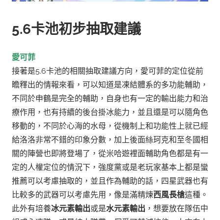
5.6卡池初步抽取建議
愛可菲
接著是5.6卡池的相關抽取建議方向，愛可菲的定位從前
瞻釋出的情報來看，可以知道是凍結體系的多功能輔助，
不同於申鶴是完全的輔助，自身也有一定的輸出能力和治
療作用，也有持續的後台掛冰能力，並且還是可以隨角色
移動的，不同於心海的水母，從機制上和功能性上就已經
給洛洛非常不錯的印象分數，加上後面絲珂克和至冬國相
關的陣營也即將登場了，從米哈遊裡面輔助角色都是有一
定的人權定位的情況下，強度黨或是老玩家基本上都是蠻
推薦可以考慮抽取的，並且作為輔助的話，四星武器也有
比較多的武器可以考慮先用，像是滿精煉
西風長槍
這種。
此外有培養
冰元素輸出
或是
水元素輸出
，想要放在隊伍中