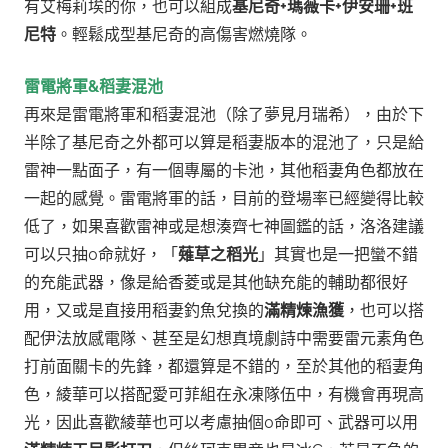
有艾梅莉埃的你，也可以組成
基尼奇+瑪薇卡+伊安珊+班
尼特
。輕鬆成型基尼奇的高傷害燃燒隊。
雷電將軍&稻妻混池
再來是雷電將軍和稻妻混池（除了夢見月瑞希），由於下
半除了基尼奇之外都可以算是稻妻版本的混池了，只是給
雷神一點面子，有一個專屬的卡池，其他稻妻角色都放在
一起的感覺。雷電將軍的話，目前的登場率已經變得比較
低了，如果喜歡雷神或是想湊齊七神圖鑑的話，洛洛建議
可以只抽0命就好，
「
薙草之稻光
」其實也是一把蠻不錯
的充能武器，像是給香菱或是其他缺充能的輔助都很好
用，又或是直接用稻妻釣魚兌換的
滿精煉漁獲
，也可以搭
配伊法放感電隊、甚至是幻想真境劇詩中需要雷元素角色
打前面關卡的先鋒，都還算是不錯的，至於其他的稻妻角
色，
綾華可以搭配愛可菲組在永凍隊伍中，有機會再現高
光，因此喜歡綾華也可以考慮抽個0命即可、武器可以用