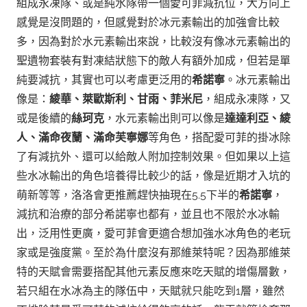
組成永凍隊、或是純水隊帶一個愛可菲減抗位，大方向上
感覺是沒問題的，但感覺對於冰元素輸出的加強會比較
多，因為對於水元素輸出來說，比較沒有像冰元素輸出的
聖遺物套裝有對凍結狀態下的敵人有額外加成，但若是單
純要減抗，其實也可以考慮更泛用的
希諾寧
。
冰元素輸出
像是：
綾華、萊歐斯利、甘雨、菲米尼
，組成永凍隊，又
或是後續的
絲珂克
，水元素輸出則可以像是
達達利亞、綾
人、滿命夜蘭、滿命芙寧娜
等角色，搭配愛可菲的掛冰除
了有減抗外、還可以給敵人附加控制效果。
但如果以上這
些水冰輸出的角色培養得比較少的話，像是近期才入坑的
萌新等等，洛洛會更推薦趕快抽現在5.5下半的
希諾寧
，
減抗和治療的部分希諾寧也都有，並且也不限於水冰輸
出，泛用性更廣，愛可菲會更適合想加強水冰角色的老玩
家或是強度黨。至於為什麼沒有那維萊特呢？因為那維萊
特的天賦會需要搭配其他元素反應來吃天賦的增傷層數，
若只組在水冰為主的隊伍中，天賦就只能吃到1層，雖然