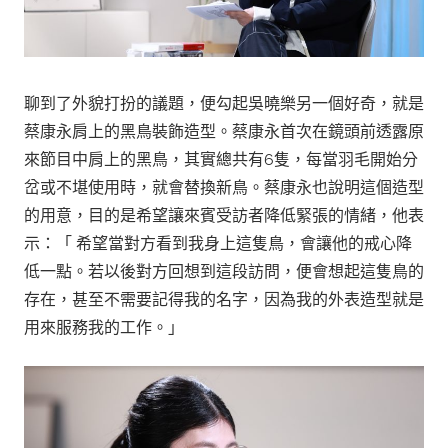
聊到了外貌打扮的議題，便勾起吳曉樂另一個好奇，就是
蔡康永肩上的黑鳥裝飾造型。蔡康永首次在鏡頭前透露原
來節目中肩上的黑鳥，其實總共有6隻，每當羽毛開始分
岔或不堪使用時，就會替換新鳥。蔡康永也說明這個造型
的用意，目的是希望讓來賓受訪者降低緊張的情緒，他表
示：「 希望當對方看到我身上這隻鳥，會讓他的戒心降
低一點。若以後對方回想到這段訪問，便會想起這隻鳥的
存在，甚至不需要記得我的名字，因為我的外表造型就是
用來服務我的工作。」