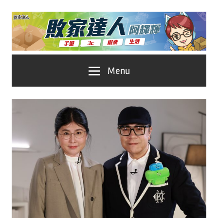
Skip
to
content
台
敗
Menu
灣
No.1
家
遊
戲
達
科
人
技
自
推
媒
體。
薦