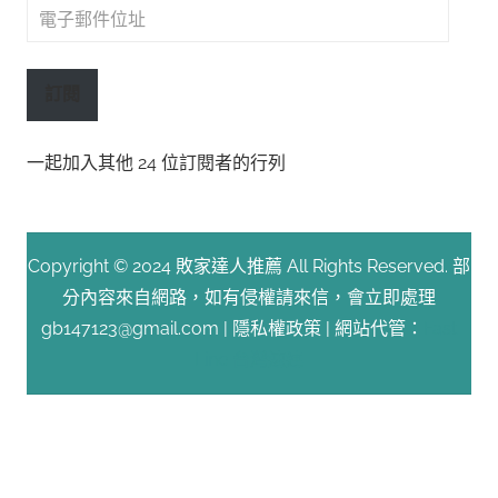
電
子
郵
訂閱
件
位
一起加入其他 24 位訂閱者的行列
址
Copyright © 2024 敗家達人推薦 All Rights Reserved. 部
分內容來自網路，如有侵權請來信，會立即處理
gb147123@gmail.com |
隱私權政策
| 網站代管：
Fast
Line 台灣速連