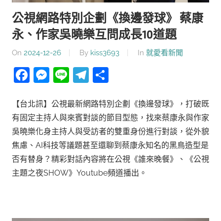
公視網路特別企劃《換邊發球》 蔡康
永、作家吳曉樂互問成長10道題
On
2024-12-26
By
kiss3693
In
就愛看新聞
Facebook
Messenger
Line
Telegram
分
享
【台北訊】公視最新網路特別企劃《換邊發球》，打破既
有固定主持人與來賓對談的節目型態，找來蔡康永與作家
吳曉樂化身主持人與受訪者的雙重身份進行對談，從外貌
焦慮、AI科技等議題甚至還聊到蔡康永知名的黑鳥造型是
否有替身？精彩對話內容將在公視《誰來晚餐》、《公視
主題之夜SHOW》Youtube頻道播出。