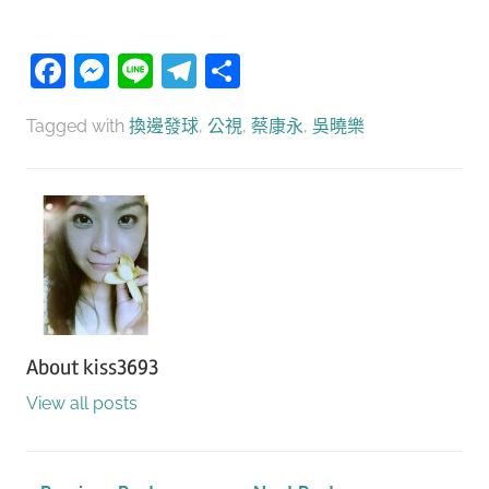
Facebook
Messenger
Line
Telegram
分
享
Tagged with
換邊發球
,
公視
,
蔡康永
,
吳曉樂
About
kiss3693
View all posts