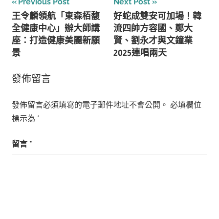
文
Previous Post
Next Post
王令麟領航「東森栢馥
好蛇成雙安可加場！韓
章
全健康中心」辦大師講
流四帥方容國、鄭大
導
座：打造健康美麗新願
賢、劉永才與文鐘業
景
2025連唱兩天
覽
發佈留言
發佈留言必須填寫的電子郵件地址不會公開。
必填欄位
標示為
*
留言
*