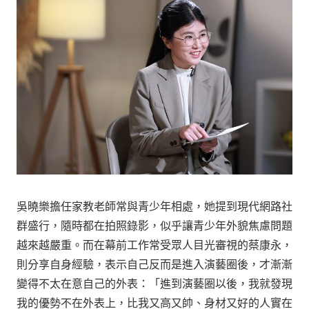
吳曉樂擔任家教老師常與青少年相處，她提到現代網路社
群盛行，隨時都在拍照錄影，似乎讓青少年外貌焦慮問題
越來越嚴重。而在幕前工作常受眾人目光審視的蔡康永，
則分享自身經驗，表示自己反而是進入演藝圈後，才漸漸
變得不太在意自己的外表：「進到演藝圈以後，我就發現
我的優勢不在外表上，比我又高又帥、身材又好的人實在