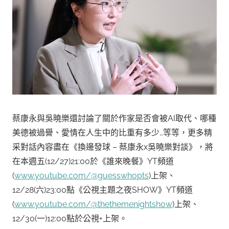
蔡康永與吳曉樂還討論了關於作家是否會被AI取代、哪種
美德被過譽、愛情在人生中的比重有多少…等等，更多精
采對話內容盡在《換邊發球 – 蔡康永x吳曉樂對談》，將
在本週五(12/27)21:00於《誰來晚餐》YT頻道
(
www.youtube.com/@guesswhopts
)上架、
12/28(六)23:00點《公視主題之夜SHOW》YT頻道
(
www.youtube.com/@thethemenightshow
)上架、
12/30(一)12:00點於公視+上架。