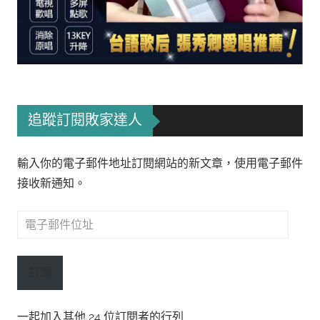
追蹤訂閱敗家達人
輸入你的電子郵件地址訂閱網站的新文章，使用電子郵件
接收新通知。
電
子
郵
訂閱
件
位
一起加入其他 24 位訂閱者的行列
址