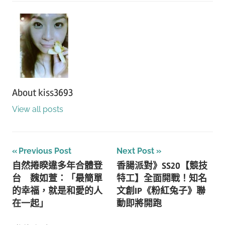
About
kiss3693
View all posts
文
Previous Post
Next Post
自然捲睽違多年合體登
香腸派對》SS20【競技
章
台 魏如萱：「最簡單
特工】全面開戰！知名
導
的幸福，就是和愛的人
文創IP《粉紅兔子》聯
在一起」
動即將開跑
覽