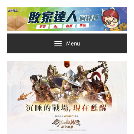
Skip
to
content
台
敗
Menu
灣
No.1
家
遊
戲
達
科
人
技
自
推
媒
體。
薦