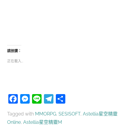
請按讚：
正在載入...
Facebook
Messenger
Line
Telegram
分
享
Tagged with
MMORPG
,
SESISOFT
,
Astellia星空精靈
Online
,
Astellia星空精靈M