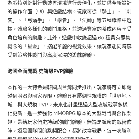
遊戲特別針對行動裝置環境進行最佳化，並提供全新設計
的操作介面（UI）與遊戲結構。玩家可從「騎士」、「刺
客」、「弓箭手」、「學者」、「法師」等五種職業中選
擇，體驗多樣化的戰鬥風格，並透過豐富的養成內容享受
角色培育的樂趣。此外，遊戲中收錄超過 60 種具有寵物
概念的「星靈」，搭配華麗的視覺效果，讓玩家能同時感
受到策略性戰鬥與高度沉浸的遊戲體驗。
跨國全面開戰
史詩級
PVP
體驗
本作的一大特色是韓國與台灣同步推出，玩家將可立即跨
越伺服器與國家界限，體驗具有壓倒性規模的「世界地下
城」與大規模 PVP。未來也計畫透過大型攻城戰等多樣
化更新，進一步強化 MMORPG 原本的大型戰鬥與合作樂
趣，帶給玩家們史詩級的戰鬥體驗。無論是縝密的戰術佈
陣，還是團隊間的默契配合，都將改寫戰局，每一次勝利