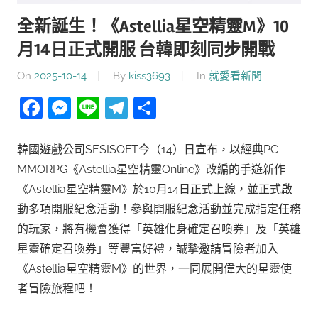
全新誕生！《Astellia星空精靈M》10
月14日正式開服 台韓即刻同步開戰
On
2025-10-14
By
kiss3693
In
就愛看新聞
Facebook
Messenger
Line
Telegram
分
享
韓國遊戲公司SESISOFT今（14）日宣布，以經典PC
MMORPG《Astellia星空精靈Online》改編的手遊新作
《Astellia星空精靈M》於10月14日正式上線，並正式啟
動多項開服紀念活動！參與開服紀念活動並完成指定任務
的玩家，將有機會獲得「英雄化身確定召喚券」及「英雄
星靈確定召喚券」等豐富好禮，誠摯邀請冒險者加入
《Astellia星空精靈M》的世界，一同展開偉大的星靈使
者冒險旅程吧！