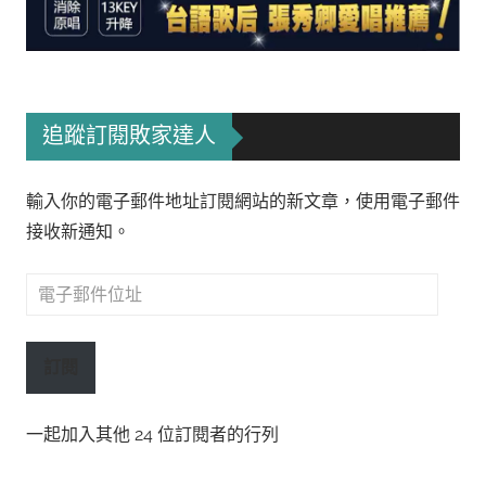
追蹤訂閱敗家達人
輸入你的電子郵件地址訂閱網站的新文章，使用電子郵件
接收新通知。
電
子
郵
訂閱
件
位
一起加入其他 24 位訂閱者的行列
址