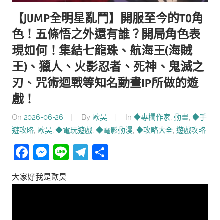
【JUMP全明星亂鬥】開服至今的T0角
色！五條悟之外還有誰？開局角色表
現如何！集結七龍珠、航海王(海賊
王)、獵人、火影忍者、死神、鬼滅之
刃、咒術迴戰等知名動畫IP所做的遊
戲！
On
2026-06-26
By
歐昊
In
◆專欄作家
,
動畫
,
◆手
遊攻略
,
歐昊
,
◆電玩遊戲
,
◆電影動漫
,
◆攻略大全
,
遊戲攻略
Facebook
Messenger
Line
Telegram
分
享
大家好我是歐昊