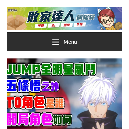
Skip
to
content
台
敗
Menu
灣
No.1
家
遊
戲
達
科
人
技
自
推
媒
體。
薦