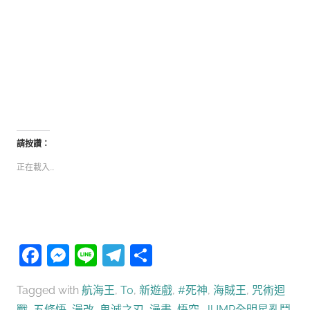
請按讚：
正在載入...
Facebook
Messenger
Line
Telegram
分
享
Tagged with
航海王
,
T0
,
新遊戲​​​​​
,
#死神
,
海賊王
,
咒術迴
戰
,
五條悟
,
漫改
,
鬼滅之刃
,
漫畫
,
悟空
,
JUMP全明星亂鬥
,