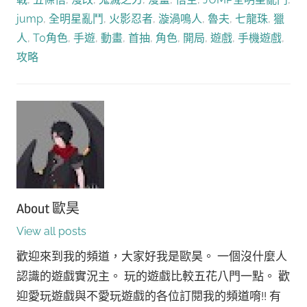
jump
,
全明星亂鬥
,
火影忍者
,
漩渦鳴人
,
魯夫
,
七龍珠
,
獵
人
,
T0角色
,
手遊
,
動畫
,
首抽
,
角色
,
開局
,
遊戲
,
手機遊戲
,
攻略
About
歐昊
View all posts
歡迎來到我的頻道，大家好我是歐昊。 一個沒什麼人
認識的遊戲實況主。 玩的遊戲比較五花八門一點。 歡
迎愛玩遊戲與不愛玩遊戲的各位訂閱我的頻道唷!! 有