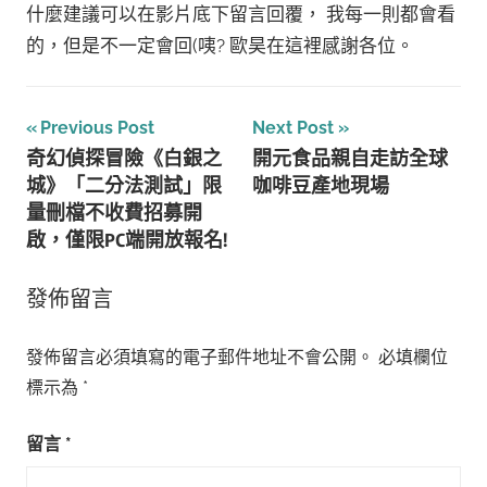
什麼建議可以在影片底下留言回覆， 我每一則都會看
的，但是不一定會回(咦? 歐昊在這裡感謝各位。
文
Previous Post
Next Post
奇幻偵探冒險《白銀之
開元食品親自走訪全球
章
城》「二分法測試」限
咖啡豆產地現場
導
量刪檔不收費招募開
啟，僅限PC端開放報名!
覽
發佈留言
發佈留言必須填寫的電子郵件地址不會公開。
必填欄位
標示為
*
留言
*