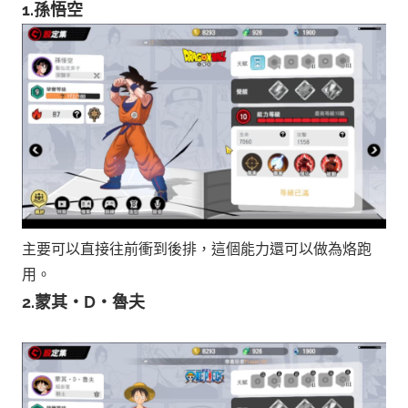
1.孫悟空
主要可以直接往前衝到後排，這個能力還可以做為烙跑
用。
2
.蒙其‧D‧魯夫