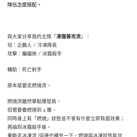
隊伍怎麼搭配。
與大家分享我的主隊「
凍傷普攻流
」：
坦：企鵝人 / 冷凍隊長
攻擊：蝙蝠俠 / 冰霜殺手
輔助：死亡射手
原本是要走燃燒流，
燃燒流雖然單點爆發高，
但需要疊燃燒到 4 層，
同時身上有「燃燒」狀態並不會有什麼立即負面效果；
再抽到冰霜殺手後，
果斷走冰凍流 (這邊也補充一下，燃燒與冰凍狀態能共