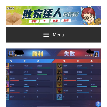
Skip
to
content
台
敗
Menu
灣
No.1
家
遊
戲
達
科
人
技
自
推
媒
體。
薦