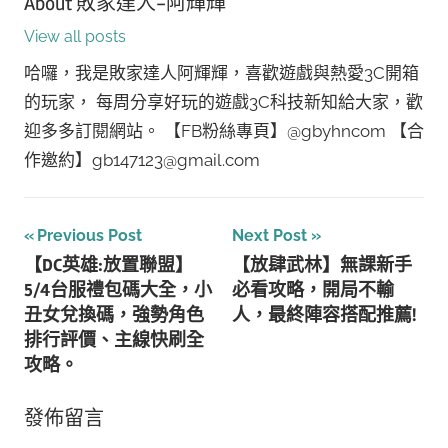
About
敗家達人-阿輝輝
View all posts
哈囉，我是敗家達人阿輝輝，喜歡遊戲與熱愛3C開箱
的玩家， 每周分享好玩的遊戲3C科技新知給大家，歡
迎多多訂閱網站。 【FB粉絲專頁】@gbyhncom 【合
作邀約】gb147123@gmail.com
文
Previous Post
Next Post
【DC英雄:放置聯盟】
【放肆武林】無課新手
章
5/4台服禮包碼大全，小
必看攻略，開局不輸
導
丑女兌換碼，強勢角色
人，最終陣容搭配推薦!
排行評價、主線快刷全
覽
攻略。
發佈留言