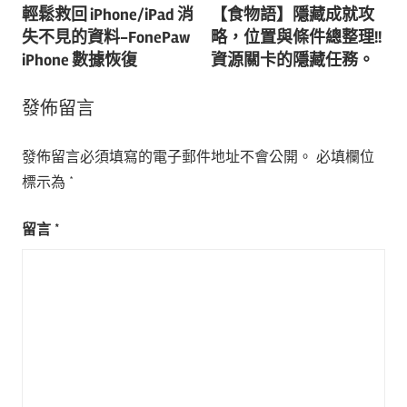
輕鬆救回 iPhone/iPad 消
【食物語】隱藏成就攻
章
失不見的資料-FonePaw
略，位置與條件總整理!!
導
iPhone 數據恢復
資源關卡的隱藏任務。
覽
發佈留言
發佈留言必須填寫的電子郵件地址不會公開。
必填欄位
標示為
*
留言
*