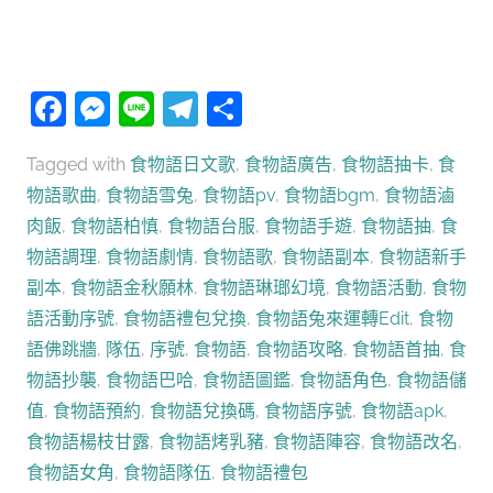
Facebook
Messenger
Line
Telegram
分
享
Tagged with
食物語日文歌
,
食物語廣告
,
食物語抽卡
,
食
物語歌曲
,
食物語雪兔
,
食物語pv
,
食物語bgm
,
食物語滷
肉飯
,
食物語柏慎
,
食物語台服
,
食物語手遊
,
食物語抽
,
食
物語調理
,
食物語劇情
,
食物語歌
,
食物語副本
,
食物語新手
副本
,
食物語金秋願林
,
食物語琳瑯幻境
,
食物語活動
,
食物
語活動序號
,
食物語禮包兌換
,
食物語兔來運轉Edit
,
食物
語佛跳牆
,
隊伍
,
序號
,
食物語
,
食物語攻略
,
食物語首抽
,
食
物語抄襲
,
食物語巴哈
,
食物語圖鑑
,
食物語角色
,
食物語儲
值
,
食物語預約
,
食物語兌換碼
,
食物語序號
,
食物語apk
,
食物語楊枝甘露
,
食物語烤乳豬
,
食物語陣容
,
食物語改名
,
食物語女角
,
食物語隊伍
,
食物語禮包