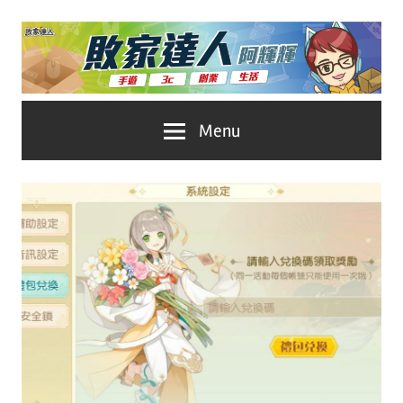
Skip
to
content
台
敗
Menu
灣
No.1
家
遊
戲
達
科
人
技
自
推
媒
體。
薦