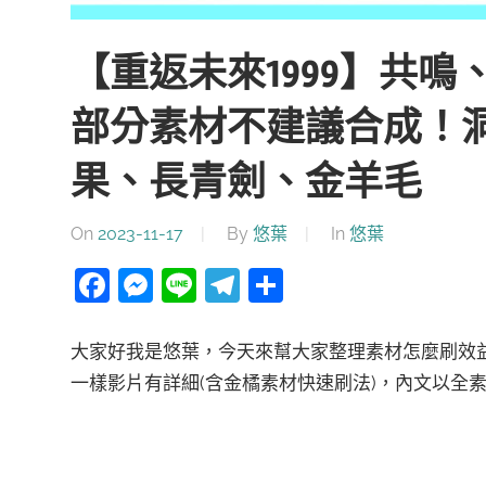
【重返未來1999】共
部分素材不建議合成！
果、長青劍、金羊毛
On
2023-11-17
By
悠葉
In
悠葉
Facebook
Messenger
Line
Telegram
分
享
大家好我是悠葉，今天來幫大家整理素材怎麼刷效
一樣影片有詳細(含金橘素材快速刷法)，內文以全