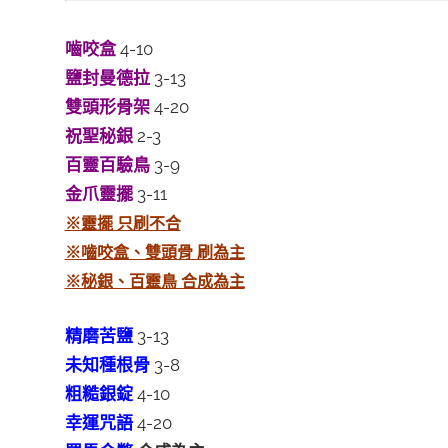
嚙咬盒
4-10
鹽封曼德拉
3-13
雙頭形骨架
4-20
祝聖秘銀
2-3
百靈百驗鳥
3-9
金爪靈擺
3-11
※靈擺 只刷不合
※嚙咬盒、雙頭骨 刷為主
※秘銀、百靈鳥 合成為主
精磨苦鹽
3-13
未知種根骨
3-8
粗糙銀錠
4-10
幸運咒語
4-20