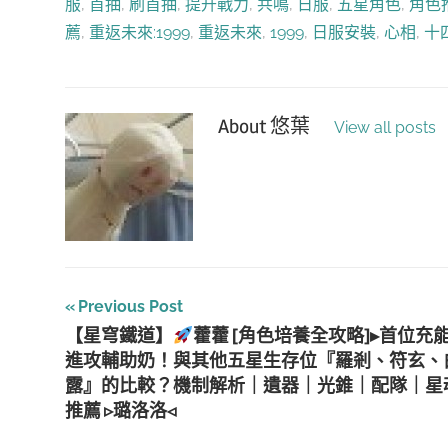
服
,
首抽
,
刷首抽
,
提升戰力
,
共鳴
,
日服
,
五星角色
,
角色
薦
,
重返未來:1999
,
重返未來
,
1999
,
日服安裝
,
心相
,
十
About
悠葉
View all posts
文
Previous Post
【星穹鐵道】
藿藿 [角色培養全攻略]▸首位充
章
進攻輔助奶！與其他五星生存位『羅剎、符玄、
導
露』的比較？機制解析｜遺器｜光錐｜配隊｜星
推薦 ▹璐洛洛◃
覽