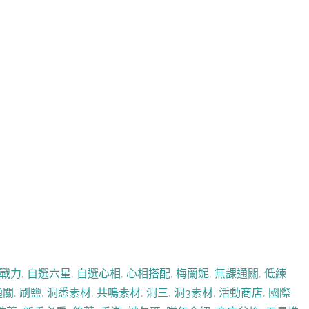
戰力
,
自選六星
,
自選心相
,
心相搭配
,
梅蘭妮
,
無課通關
,
低練
通關
,
刷鹽
,
洞悉素材
,
共鳴素材
,
洞三
,
洞3素材
,
活動商店
,
國際