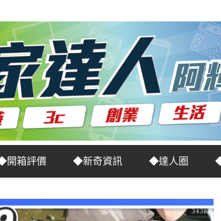
◆開箱評價
◆新奇資訊
◆達人圈