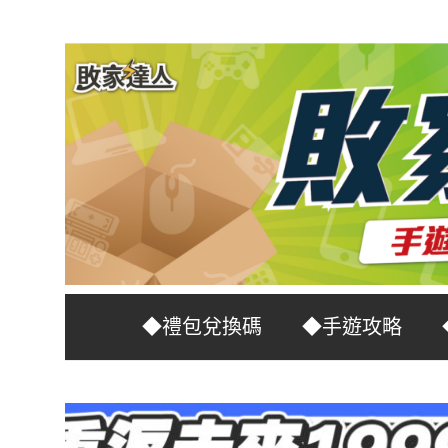
Skip
to
content
台
敗
◆禮包兌換碼
◆手遊攻略
灣
No.1
家
遊
戲