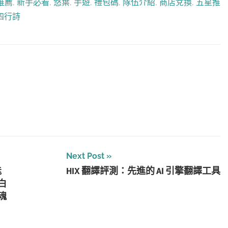
推薦
,
新手必看
,
悠葉
,
手遊
,
禮包碼
,
隊伍介紹
,
商店兌換
,
五星推
四行詩
Next Post
能
HIX 翻譯評測：先進的 AI 引擎翻譯工具
白
魂