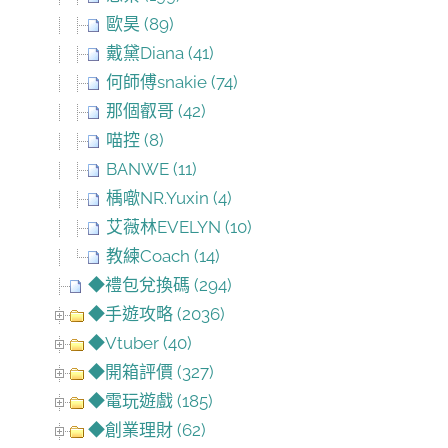
歐昊 (89)
戴黛Diana (41)
何師傅snakie (74)
那個叡哥 (42)
喵控 (8)
BANWE (11)
楀噷NR.Yuxin (4)
艾薇林EVELYN (10)
教練Coach (14)
◆禮包兌換碼 (294)
◆手遊攻略 (2036)
◆Vtuber (40)
◆開箱評價 (327)
◆電玩遊戲 (185)
◆創業理財 (62)