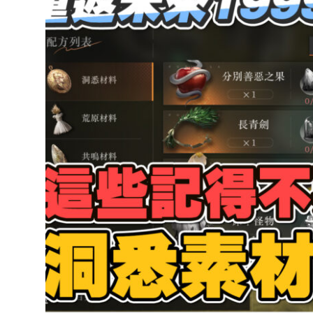
達
科
技
自
人
媒
體。
推
薦