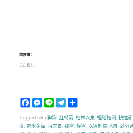
請按讚：
正在載入...
Facebook
Messenger
Line
Telegram
分
享
Tagged with
狗狗
,
紅弩箭
,
柏林以東
,
輕鬆推關
,
快速衝
度
,
雷米金盃
,
百夫長
,
竊盜
,
怪盜
,
以盜制盜
,
A級
,
滿分