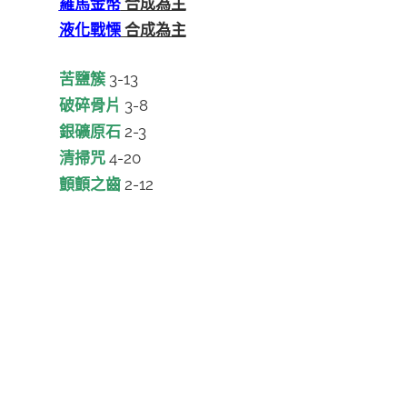
羅馬金幣
合成為主
液化戰慄
合成為主
苦鹽簇
3-13
破碎骨片
3-8
銀礦原石
2-3
清掃咒
4-20
顫顫之齒
2-12