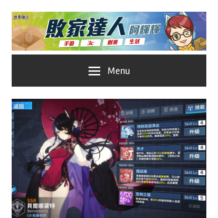
Skip
to
content
台
敗
Menu
灣
No.1
家
遊
戲
達
科
人
技
自
推
媒
體。
薦