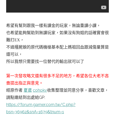
希望有幫到跟我一樣有課金的玩家，無論重課小課，
也希望能夠幫助到無課玩家，如果沒有狗姐的話確實會很
難打EX，
不過殭屍娘的原代碼機槍基本配上媽祖回血跟減傷量算是
還可以，
所以我想只需要找一位替代的輸出就可以了
第一次發攻略文還有很多不足的地方，希望各位大老不吝
嗇提出指正與意見。
經原作者
夏鳶
cohokv
收集整理並同意分享，喜歡文章，
請點連結到出處給GP:
https://forum.gamer.com.tw/C.php?
bsn=36962&snA=1679&tnum=1