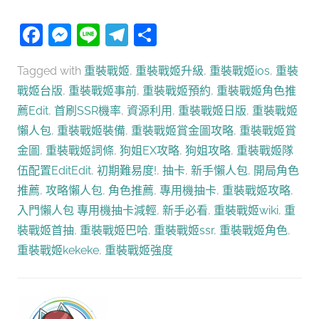
Facebook
Messenger
Line
Telegram
分
享
Tagged with
重裝戰姬
,
重裝戰姬升級
,
重裝戰姬ios
,
重裝
戰姬台版
,
重裝戰姬事前
,
重裝戰姬預約
,
重裝戰姬角色推
薦Edit
,
首刷SSR機率
,
資源利用
,
重裝戰姬日版
,
重裝戰姬
懶人包
,
重裝戰姬裝備
,
重裝戰姬賞金圖攻略
,
重裝戰姬賞
金圖
,
重裝戰姬詞條
,
狗姐EX攻略
,
狗姐攻略
,
重裝戰姬隊
伍配置EditEdit
,
初期難易度!
,
抽卡
,
新手懶人包
,
開局角色
推薦
,
攻略懶人包
,
角色推薦
,
專用機抽卡
,
重裝戰姬攻略
,
入門懶人包 專用機抽卡減輕
,
新手必看
,
重裝戰姬wiki
,
重
裝戰姬首抽
,
重裝戰姬巴哈
,
重裝戰姬ssr
,
重裝戰姬角色
,
重裝戰姬kekeke
,
重裝戰姬強度