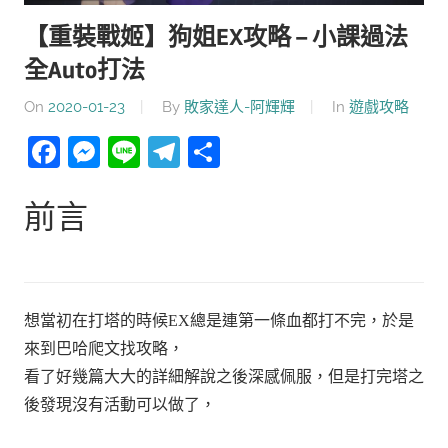
【重裝戰姬】狗姐EX攻略 – 小課過法
全Auto打法
On
2020-01-23
By
敗家達人-阿輝輝
In
遊戲攻略
Facebook
Messenger
Line
Telegram
分
享
前言
想當初在打塔的時候EX總是連第一條血都打不完，於是
來到巴哈爬文找攻略，
看了好幾篇大大的詳細解說之後深感佩服，但是打完塔之
後發現沒有活動可以做了，