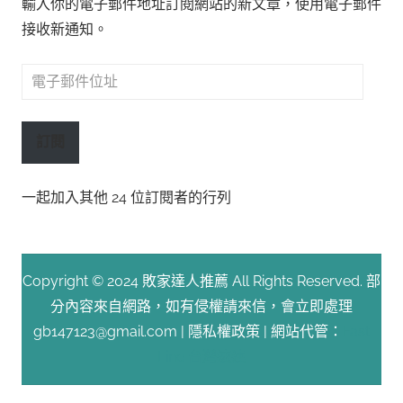
輸入你的電子郵件地址訂閱網站的新文章，使用電子郵件
接收新通知。
電
子
郵
訂閱
件
位
一起加入其他 24 位訂閱者的行列
址
Copyright © 2024 敗家達人推薦 All Rights Reserved. 部
分內容來自網路，如有侵權請來信，會立即處理
gb147123@gmail.com |
隱私權政策
| 網站代管：
Fast
Line 台灣速連