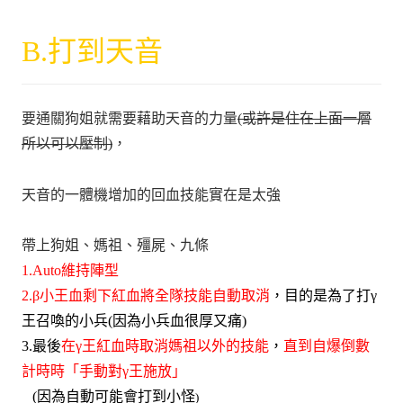
B.打到天音
要通關狗姐就需要藉助天音的力量
(或許是住在上面一層
所以可以壓制)
，
天音的一體機增加的回血技能實在是太強
帶上狗姐、媽祖、殭屍、九條
1.Auto維持陣型
2.β小王血剩下紅血將全隊技能自動取消
，目的是為了打
γ
王召喚的小兵(因為小兵血很厚又痛)
3.最後
在
γ王紅血時取消媽祖以外的技能
，
直到自爆倒數
計時時「手動對
γ王施放
」
(因為自動可能會打到小怪
)