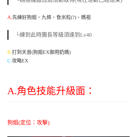
└媽祖機體透過活動取得(現在活動已經結束)
A.
先練好狗姐、九條、食米粒(?)、媽祖
└練到此時團長等級須達到Lv40
B.
打到天音(狗姐EX御用奶媽)
C.
攻略EX
A.角色技能升級面：
狗姐(定位：攻擊)