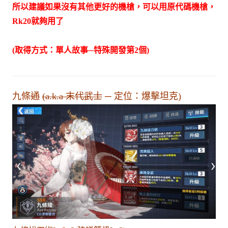
所以建議如果沒有其他更好的機槍，可以用原代碼機槍，
Rk20就夠用了
(取得方式：單人故事─特殊開發第2個)
九條
通
(a.k.a 末代武士
─ 定位：爆擊坦克)