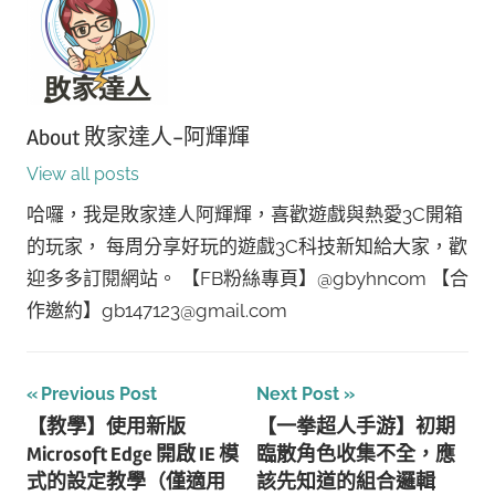
About
敗家達人-阿輝輝
View all posts
哈囉，我是敗家達人阿輝輝，喜歡遊戲與熱愛3C開箱
的玩家， 每周分享好玩的遊戲3C科技新知給大家，歡
迎多多訂閱網站。 【FB粉絲專頁】@gbyhncom 【合
作邀約】gb147123@gmail.com
文
Previous Post
Next Post
【教學】使用新版
【一拳超人手游】初期
章
Microsoft Edge 開啟 IE 模
臨散角色收集不全，應
導
式的設定教學（僅適用
該先知道的組合邏輯