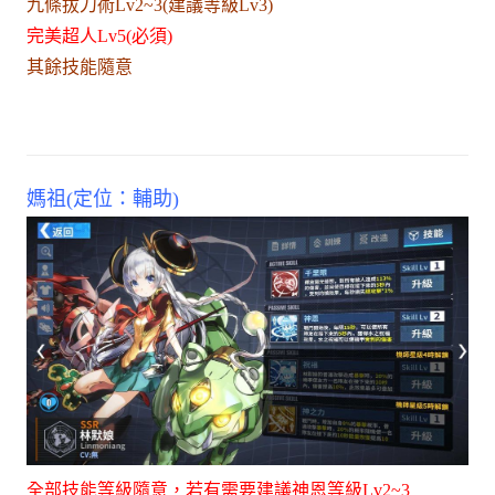
九條拔刀術Lv2~3(建議等級Lv3)
完美超人Lv5(必須)
其餘技能隨意
媽祖(定位：輔助)
全部技能等級隨意，若有需要建議神恩等級Lv2~3