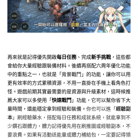
再來就是記得優先開啟
每日任務
、完成
新手挑戰
，這些都
會給你大量經驗跟裝備材料。後續再搭配六周年優化功能
中的重點之一，也就是「背景戰鬥」的功能，讓你可以用
更有效率的方式累積資源，不用一直掛在手機上看角色打
怪。
遊戲前期其實最需要的是資源與升級素材，這時候推
薦大家可以多使用「
快速戰鬥
」功能，它可以幫你省下大
你也可以進「
經驗副
量時間，還能穩定拿到經驗和裝備。
本
」刷經驗藥水，搭配每日任務和成就系統，就能拿到不
少鑽石跟體力，體力記得優先用在刷推圖或經驗副本，不
要浪費。如果有活動送能量或體力補給包，一定要記得領