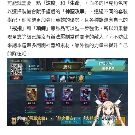
可能就需要一點「
速度
」和「
生命
」，
血多的坦克角色可
以選擇裝備會賦予護盾的「
神聖攻擊
」，
透過不同的套裝
搭配，你就能更加強化英雄的優勢，
且各種族還有自己的
「
戒指
」和「
項鍊
」等飾品可以進一步強化，
所以如果發
現單靠等級已經沒有辦法壓制當前關卡的敵人了，
不妨就
來副本這邊多刷刷神器和素材，
靠外物的力量來提升自己
的隊伍吧！