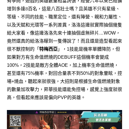
有學問，
遊戲的英雄數量相當誇張，經營六年以來已經擴
增到多達8百名，這是八百壯士嗎？
且英雄不只有星級、
等級、不同的技能、職業定位，
還有陣營、親和力屬性、
以及天賦和光環等一系列差異，
洛洛這邊就實際抽個幾隻
給大家看，
像這邊洛洛先來十連抽個虛無碎片
，
…
WOW
竟然還真的給洛洛矇到一隻傳說了！
而且還是造型看起來
很不獸控制的「
特梅西亞
」，
技能是機率單體降防，
但
1
如果對方有生命值燃燒的
這個機率會變成
DEBUFF
技能是敵方全體
，加上機率生命值燃燒，
100%，
2
AOE
甚至還有
機率，對回合量表不到
的對象暈眩，
控
75%
50%
場
燒血，聽起來就很強，
大招則是根據生命值燃燒對象
+
的數量加攻擊力，
昇華技能還能免控場，
感覺上強度就很
高，但看起來應該是偏向
的英雄。
PVP