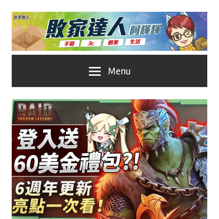
Skip
to
content
台
敗
Menu
灣
No.1
家
遊
戲
達
科
人
技
自
推
媒
體。
薦