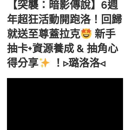
【突襲：暗影傳說】6週
年超狂活動開跑洛！回歸
就送至尊蓋拉克
新手
抽卡+資源養成 & 抽角心
得分享
！▹璐洛洛◃