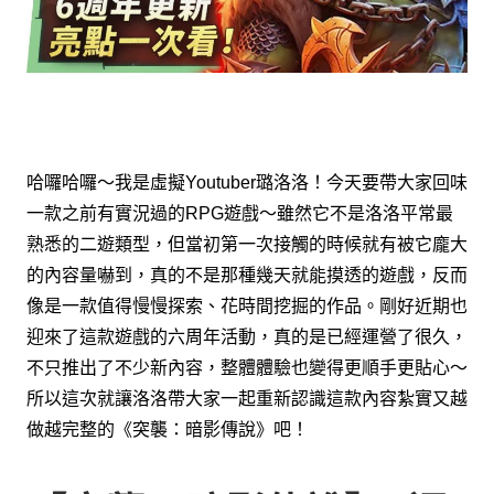
哈囉哈囉～我是虛擬Youtuber璐洛洛！
今天要帶大家回味
一款之前有實況過的RPG遊戲～
雖然它不是洛洛平常最
熟悉的二遊類型，但當初第一次接觸的時候就有被它龐大
的內容量嚇到，真的不是那種幾天就能摸透的遊戲，反而
像是一款值得慢慢探索、花時間挖掘的作品。
剛好近期也
迎來了這款遊戲的六周年活動，真的是已經運營了很久，
不只推出了不少新內容，整體體驗也變得更順手更貼心～
所以這次就讓洛洛帶大家一起重新認識這款內容紮實又越
做越完整的《突襲：暗影傳說》吧！