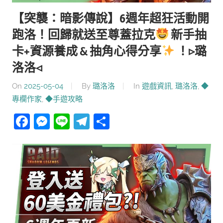
【突襲：暗影傳說】6週年超狂活動開
跑洛！回歸就送至尊蓋拉克
新手抽
卡+資源養成 & 抽角心得分享
！▹璐
洛洛◃
On
2025-05-04
By
璐洛洛
In
遊戲資訊
,
璐洛洛
,
◆
專欄作家
,
◆手遊攻略
Facebook
Messenger
Line
Telegram
分
享