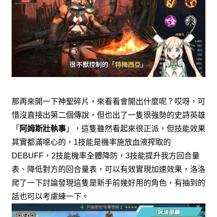
那再來開一下神聖碎片，來看看會開出什麼呢？
哎呀，可
惜沒直接出第二個傳說，
但也出了一隻很強勢的史詩英雄
「
阿姆斯壯執事
」，
這隻雖然看起來很正派，但技能效果
其實都滿噁心的，
技能是機率施放血液搾取的
1
技能機率全體降防，
技能提升我方回合量
DEBUFF，
2
3
表、降低對方的回合量表，
可以有效實現加速效果，
洛洛
爬了一下討論發現這隻是新手前幾好用的角色，
有抽到的
話也可以考慮練一下。