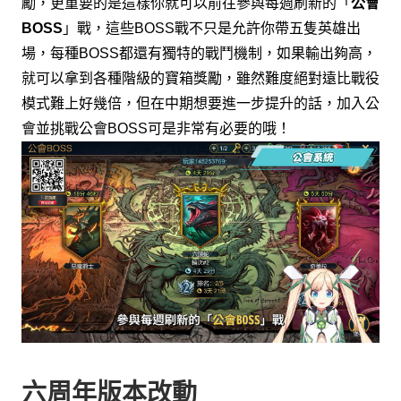
勵，
更重要的是這樣你就可以前往參與每週刷新的「
公會
」戰，
這些
戰不只是允許你帶五隻英雄出
BOSS
BOSS
場，
每種
都還有獨特的戰鬥機制，
如果輸出夠高，
BOSS
就可以拿到各種階級的寶箱獎勵，
雖然難度絕對遠比戰役
模式難上好幾倍，
但在中期想要進一步提升的話，
加入公
會並挑戰公會
可是非常有必要的哦！
BOSS
六周年版本改動