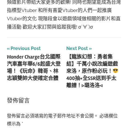
頻道影片帶給大家更多的歡樂! 同時也期望能成為台灣
指標型Vtuber 和所有喜愛Vtuber的人們一起推廣
Vtuber的文化 現階段會以遊戲領域做相關的影片和直
播活動 歡迎大家訂閱與追蹤我哦! σ`∀´)σ
文
Previous Post
Next Post
Wonder Charge台北國際
【龍族幻想：勇者集
章
汽車嘉年華6/6起盛大登
結】千萬小說改編遊戲
導
場！《玩命》韓哥、林
來洛，原作粉必玩！
志穎雙帥大使確定合體
400抽+全SSR送到手太
覽
離譜！▹璐洛洛◃
發佈留言
發佈留言必須填寫的電子郵件地址不會公開。
必填欄位
標示為
*