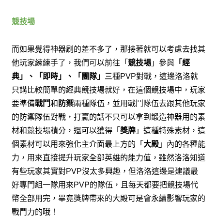
競技場
而如果覺得神器刷的差不多了，
那接著就可以考慮去找其
他玩家練練手了，
我們可以前往「
競技場
」
參與
「經
典」、「即時」、「團隊」
三種
對戰，
這邊洛洛就
PVP
只講比較簡單的經典競技場就好，
在這個競技場中，玩家
要準備
戰鬥
和
防禦
兩種隊伍，
並用戰鬥隊伍去跟其他玩家
的防禦隊伍對戰，
打贏的話不只可以拿到鍛造神器用的素
材和競技場積分，
還可以獲得「
獎牌
」這種特殊素材，
這
個素材可以用來強化主介面最上方的「
大殿
」內的各種能
力，
用來直接提升玩家全部英雄的能力值，
雖然洛洛知道
有些玩家其實對
沒太多興趣，
但洛洛這邊是建議最
PVP
好專門組一隊用來
的隊伍，
且每天都要把競技場代
PVP
幣全部用完，
畢竟獎牌帶來的大殿可是會永續影響玩家的
戰鬥力的哦！