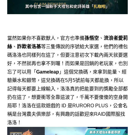
當然如果你不喜歡獸人，
官方也準備
孫悟空
、
流浪者愛莉
絲
、
詐欺者洛基
等三隻傳說的序號給大家選，
他們的禮包
碼洛洛也同樣列在這了，
但要注意初次下載內兩天就要選
好，不然就再也拿不到囉！
而如果是回鍋的老玩家，
也別
忘了可以用「
」這個兌換碼，
來拿到能量、經
Gameleap
驗藥水和銀幣，
這兌換碼在
月
號前每天都能換，
所以
5
5
記得每天都要上線輸入，
洛洛真的把能要到的獎勵全部都
扔在這了，
想要衝等全靠這波了，
千萬不要傻傻的空身開
局耶！
洛洛在這款遊戲的
是
，公會名
ID
RURORO PLUS
稱是台灣農夫俱樂部，有興趣的話歡迎來
國際服找
RAID
洛洛！