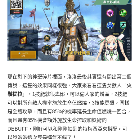
那在剩下的神聖碎片裡面，洛洛最後其實還有開出第二個
傳說，
這隻的效果同樣很強，
大家來看看這隻女獸人「
火
鬚提拉
」，
技能就很卑鄙，可以偷人家的增益，
技能
1
2
可以對所有敵人機率施放生命值燃燒，
技能更狠，同樣
3
是全體攻擊，而且有
的機率延長生命值燃燒一回合，
85%
而且還有
機會額外施放生命搾取和妖術的
85%
剛好可以和剛剛抽到的特梅西亞來搭配，
可
DEBUFF，
以說洛洛這次算是運氣不錯了！