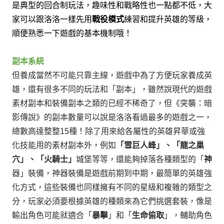
是典型的回合制玩法，趣味性和戰略性也一點都不低，
大
家可以跟洛洛一樣先用
戰役模式
練習和提升英雄的等級，
順便熟悉一下遊戲的基本機制哦！
副本系統
但養成當然不可能只靠主線，
遊戲中為了方便玩家養成英
雄，
還有很多不同的玩法和「副本」，
雖然說現代的遊戲
素材副本和裝備副本之類的已經不稀奇了，
但《突襲：暗
影傳說》的副本數量可以說是洛洛看過最多的遊戲之一，
總數高達整整
種！
除了用來給各屬性的英雄昇華或強
15
化技能用的素材副本外，
例如
「雪巨人峰」、「龍之巢
穴」、「火騎士」
城堡等等，
還能夠掉落各種類型的「
神
器
」裝備，
神器裝備是遊戲前期到中期，最簡單的英雄強
化方式，
這些裝備也同樣擁有不同的星級和複雜的類型之
分，
玩家必須要根據英雄的種類來為它們挑選套裝，
像是
輸出角色可能就適合「
暴擊
」和「
生命偷取
」，
輔助角色