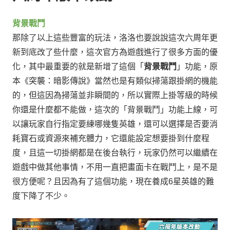
背景戰鬥
那除了以上這些豐富的玩法，
洛洛也要說說這次六周年更
新到底改了些什麼，
這次官方為遊戲進行了很多方面的優
化，
其中最重要的就是新增了這個「
背景戰鬥
」功能，
原
本《突襲：暗影傳說》當然也是有類似掃蕩跟掛網的機能
的，
但這因為掃蕩並非瞬間的，所以實際上掛等級的時候
你還是什麼都不能做，
這次的「背景戰鬥」功能上線，可
以讓玩家自行指定要練哪幾隻英雄，
還可以選擇是否要消
耗寶石或資源來補充體力，
它還能設定想要掛到什麼程
度，
且這一切掛網都是在後台執行，玩家仍然可以繼續在
遊戲中做其他事情，
不用一直把畫面卡在戰鬥上，
是不是
很方便呢？
且因為有了這個功能，現在養成
星英雄的難
6
度下降了不少。