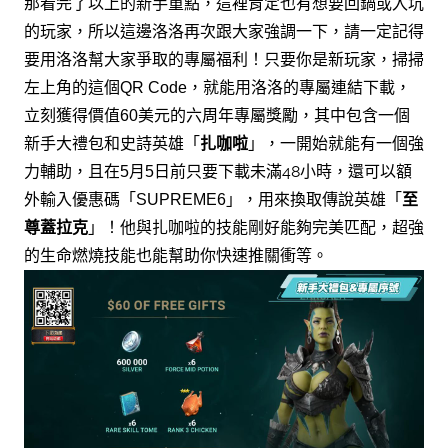
那看完了以上的新手重點，
這裡肯定也有想要回鍋或入坑
的玩家，
所以這邊洛洛再次跟大家強調一下，
請一定記得
要用洛洛幫大家爭取的專屬福利！
只要你是新玩家，
掃掃
左上角的這個
就能用洛洛的專屬連結下載，
QR Code，
立刻獲得價值
美元的六周年專屬獎勵，
其中包含一個
60
新手大禮包和史詩英雄「
扎咖啦
」，
一開始就能有一個強
力輔助，
且在
月
日前
只要下載未滿48小時，
還可以額
5
5
外輸入優惠碼「
」，
用來換取傳說英雄
「
至
SUPREME6
尊蓋拉
克
」！
他與扎咖啦的技能剛好能夠完美匹配，
超強
的生命燃燒技能也能幫助你快速推關衝等。