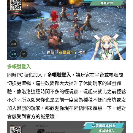
多帳號登入
同時
版也加入了
多帳號登入
，
讓玩家在平台或帳號間
PC
切換更流暢，
這些改變都大大提升了休閒玩家的遊戲體
驗，
像洛洛這種時間不多的輕玩家，玩起來就比之前輕鬆
不少，
所以如果你也是之前一度因為種種不便而棄坑或沒
加入遊戲的玩家，
那歡迎你現在趕快回來體驗一下，
絕對
會感受到官方的誠意哦！