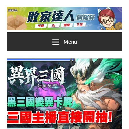
Skip
to
content
台
敗
Menu
灣
No.1
家
遊
戲
達
科
人
技
自
推
媒
體。
薦