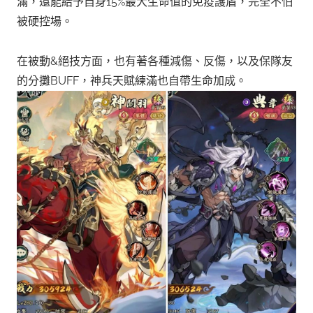
滿，還能給予自身15%最大生命值的免疫護盾，完全不怕
被硬控場。
在被動&絕技方面，也有著各種減傷、反傷，以及保隊友
的分攤BUFF，神兵天賦練滿也自帶生命加成。