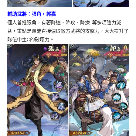
輔助武將：張角，郭嘉
個人首推張角，有著降速、降攻、降療…等多項強力減
益，重點是還能直接偷取敵方武將的攻擊力，大大提升了
隊伍中主C的破壞力。