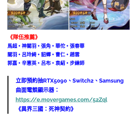
《隊伍推薦》
馬超 + 神關羽 + 張角 + 華佗 + 張春華
關羽 + 呂玲綺 + 貂蟬 + 曹仁 + 趙雲
郭嘉 + 辛憲英 + 呂布 + 袁紹 + 步練師
立即預約抽RTX5090、Switch2、Samsung
曲面電競顯示器：
https://e.movergames.com/52Zql
《異界三國：死神契約》