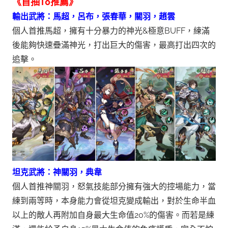
《首抽T0推薦》
輸出武將：馬超，呂布，張春華，關羽，趙雲
個人首推馬超，擁有十分暴力的神光&極意BUFF，練滿
後能夠快速疊滿神光，打出巨大的傷害，最高打出四次的
追擊。
坦克武將：神關羽，典韋
個人首推神關羽，怒氣技能部分擁有強大的控場能力，當
練到兩等時，本身能力會從坦克變成輸出，對於生命半血
以上的敵人再附加自身最大生命值20%的傷害。而若是練