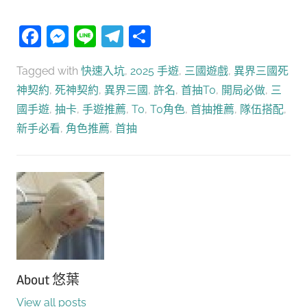
Facebook
Messenger
Line
Telegram
分
享
Tagged with
快速入坑
,
2025 手遊
,
三國遊戲
,
異界三國死
神契約
,
死神契約
,
異界三國
,
許名
,
首抽T0
,
開局必做
,
三
國手遊
,
抽卡
,
手遊推薦
,
T0
,
T0角色
,
首抽推薦
,
隊伍搭配
,
新手必看
,
角色推薦
,
首抽
About
悠葉
View all posts