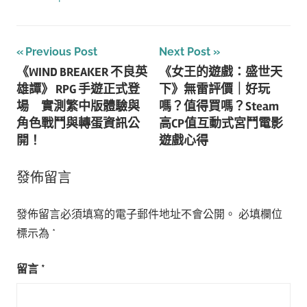
文
Previous Post
Next Post
《WIND BREAKER 不良英
《女王的遊戲：盛世天
章
雄譚》 RPG 手遊正式登
下》無雷評價｜好玩
導
場 實測繁中版體驗與
嗎？值得買嗎？Steam
角色戰鬥與轉蛋資訊公
高CP值互動式宮鬥電影
覽
開！
遊戲心得
發佈留言
發佈留言必須填寫的電子郵件地址不會公開。
必填欄位
標示為
*
留言
*