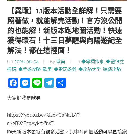
【異環】1.1版本活動全詳解！只需要
照著做，就能解完活動！官方沒公開
的也能解！新版本跑地圖活動！快速
獲得環石！十三日夢醒與向陽遊記全
解法！都在這裡面！
On
2026-06-04
By
歐昊
In
◆專欄作家
,
◆禮包兌
換碼
,
◆手遊攻略
,
歐昊
,
◆電玩遊戲
,
◆攻略大全
,
遊戲攻略
Facebook
Messenger
Line
Telegram
分
享
大家好我是歐昊
https://youtu.be/QzdvCaNrJBY?
si=2BWEzaAykzYfnsTI
昨天新版本更新有很多活動，其中有兩個活動可以直接跑