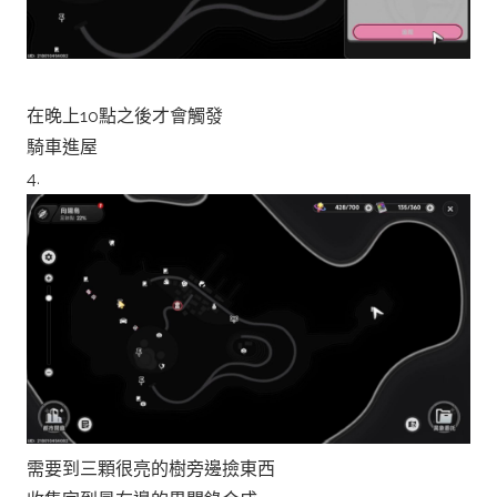
在晚上10點之後才會觸發
騎車進屋
4.
需要到三顆很亮的樹旁邊撿東西