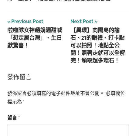
文
Previous Post
Next Post
啦啦隊女神趙娟週甜喊
【異環】向陽島的諭
章
「想定居台灣」、生日
石、21的贈禮、打卡點
導
獻驚喜！
可以拍照！地點全公
開！照著走就可以全解
覽
完！領取超多環石！
發佈留言
發佈留言必須填寫的電子郵件地址不會公開。
必填欄位
標示為
*
留言
*