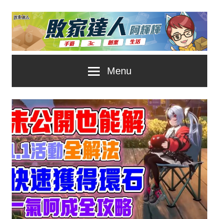
Skip
to
content
台
敗
Menu
灣
No.1
家
遊
戲
達
科
人
技
自
推
媒
體。
薦