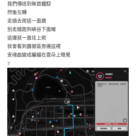
我們傳送到無首鐵馭
然後左轉
走過去爬這一面牆
別走錯跑到峽谷下面喔
這邊就一直往上爬
就會看到露營區旁邊這裡
安魂曲變成蝙蝠在雲朵上睡覺
7.