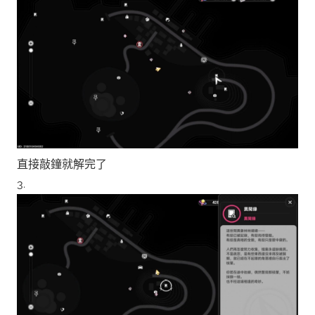
直接敲鐘就解完了
3.