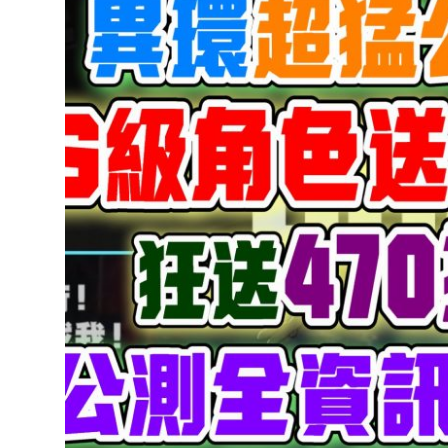
達
科
技
自
人
媒
體。
推
薦