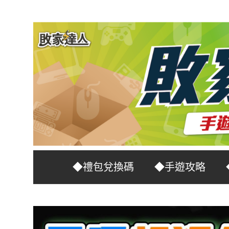
Skip
to
content
台
敗
◆禮包兌換碼
◆手遊攻略
灣
No.1
家
遊
戲