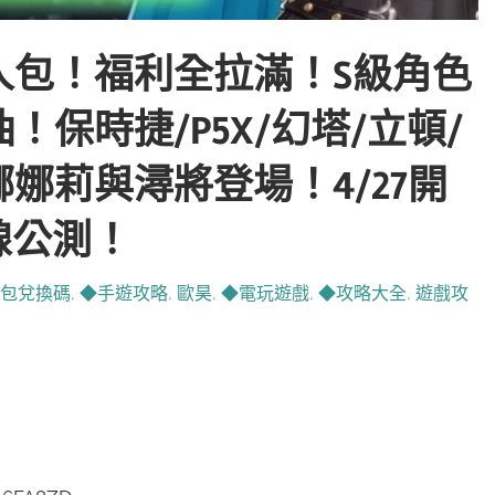
人包！福利全拉滿！S級角色
抽！保時捷/P5X/幻塔/立頓/
娜莉與潯將登場！4/27開
線公測！
包兌換碼
,
◆手遊攻略
,
歐昊
,
◆電玩遊戲
,
◆攻略大全
,
遊戲攻