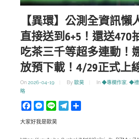
【異環】公測全資訊懶
直接送到6+5！還送470
吃茶三千等超多連動！娜
放預下載！4/29正式上
On
2026-04-19
By
歐昊
In
◆專欄作家
,
◆禮
略
Facebook
Messenger
Line
Telegram
分
享
大家好我是歐昊