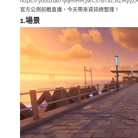
https://youtu.be/IyqhnHM3WCs?si=Jb_RZMyyZ
官方公測前瞻直播，今天帶來資訊總整理！
1.場景