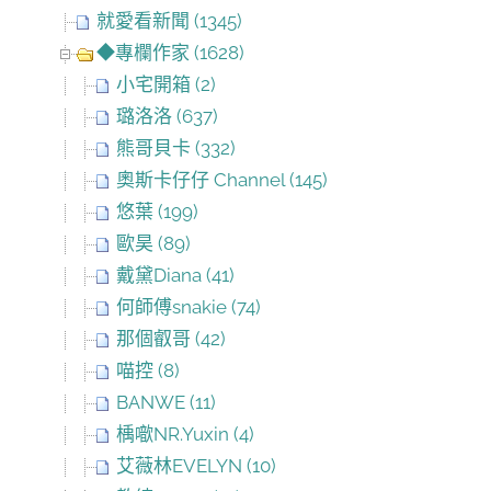
就愛看新聞 (1345)
◆專欄作家 (1628)
小宅開箱 (2)
璐洛洛 (637)
熊哥貝卡 (332)
奧斯卡仔仔 Channel (145)
悠葉 (199)
歐昊 (89)
戴黛Diana (41)
何師傅snakie (74)
那個叡哥 (42)
喵控 (8)
BANWE (11)
楀噷NR.Yuxin (4)
艾薇林EVELYN (10)