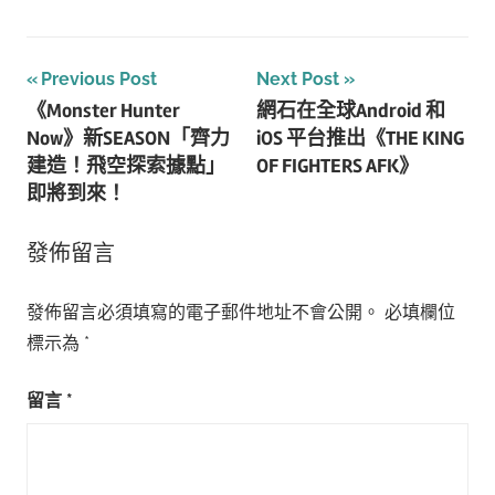
文
Previous Post
Next Post
《Monster Hunter
網石在全球Android 和
章
Now》新SEASON「齊力
iOS 平台推出《THE KING
導
建造！飛空探索據點」
OF FIGHTERS AFK》
即將到來！
覽
發佈留言
發佈留言必須填寫的電子郵件地址不會公開。
必填欄位
標示為
*
留言
*