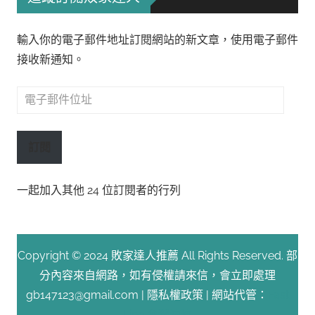
輸入你的電子郵件地址訂閱網站的新文章，使用電子郵件
接收新通知。
電
子
郵
訂閱
件
位
一起加入其他 24 位訂閱者的行列
址
Copyright © 2024 敗家達人推薦 All Rights Reserved. 部
分內容來自網路，如有侵權請來信，會立即處理
gb147123@gmail.com |
隱私權政策
| 網站代管：
Fast
Line 台灣速連