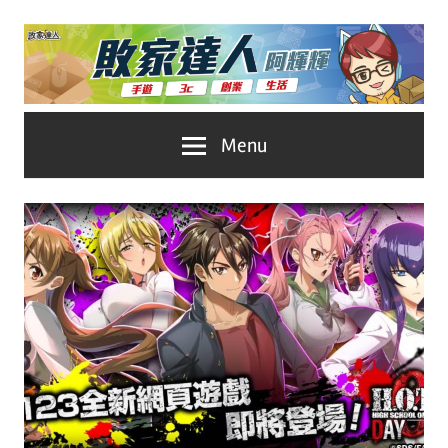
Skip
to
content
台
敗
Menu
灣
No.1
家
遊
戲
達
科
人
技
自
推
媒
體。
薦