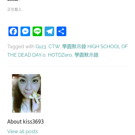
正在載入...
Facebook
Messenger
Line
Telegram
分
享
Tagged with
G123
,
CTW
,
學園默示錄 HIGH SCHOOL OF
THE DEAD DAY 0
,
HOTDZero
,
學園默示錄
About
kiss3693
View all posts