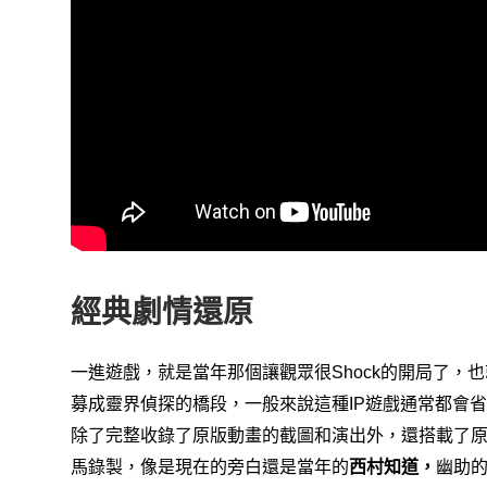
經典劇情還原
一進遊戲，就是當年那個讓觀眾很
的開局了，
也
Shock
募成靈界偵探的橋段，
一般來說這種
遊戲通常都會省
IP
除了完整收錄了原版動畫的截圖和演出外，
還搭載了
馬錄製，
像是現在的旁白還是當年的
西村知道，
幽助