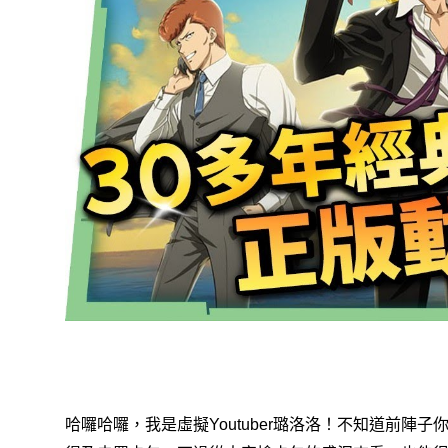
，我是虛擬
璐洛洛！
不知道前陣子
哈囉哈囉
Youtuber