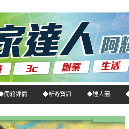
◆開箱評價
◆新奇資訊
◆達人圈