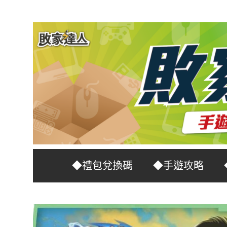
Skip
to
content
台
敗
◆禮包兌換碼
◆手遊攻略
灣
No.1
家
遊
戲