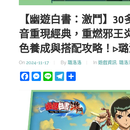
【幽遊白書：激鬥】30多
音重現經典，重燃邪王
色養成與搭配攻略！▹璐
On
2024-11-17
By
璐洛洛
In
遊戲資訊
,
璐洛
Facebook
Messenger
Line
Telegram
分
享