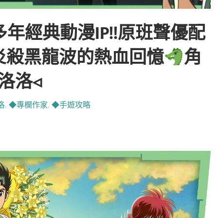
年經典動漫IP!!原班聲優配
炎殺黑龍波的熱血回憶
角
洛洛◃
洛
,
◆專欄作家
,
◆手遊攻略