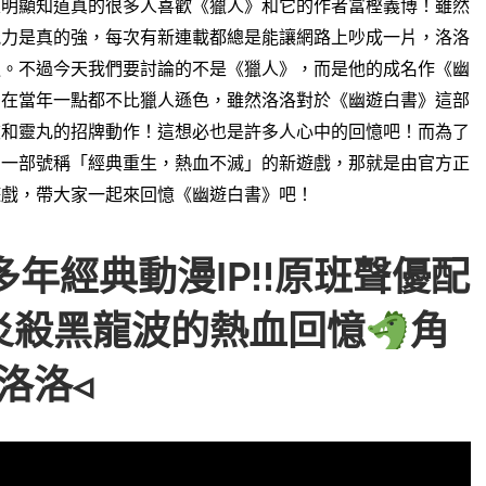
很明顯知道真的很多人喜歡《獵人》和它的作者冨樫義博！
雖然
能力是真的強，
每次有新連載都總是能讓網路上吵成一片，
洛洛
遍。
不過今天我們要討論的不是《獵人》，而是他的成名作《幽
，
在當年一點都不比獵人遜色，
雖然洛洛對於《幽遊白書》這部
波和靈丸的招牌動作！
這想必也是許多人心中的回憶吧！
而為了
紹一部號稱「經典重生，熱血不滅」的新遊戲，
那就是由官方正
遊戲，帶大家一起來回憶《幽遊白書》吧！
年經典動漫IP!!原班聲優配
炎殺黑龍波的熱血回憶
角
洛洛◃