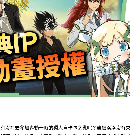
你有沒有去參加轟動一時的獵人盲卡包之亂呢？
雖然洛洛沒有來