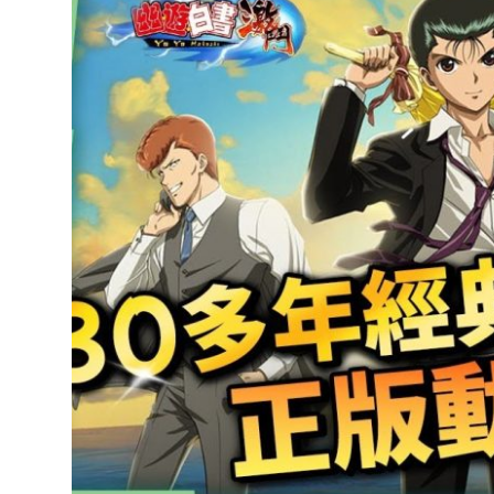
達
科
技
自
人
媒
體。
推
薦