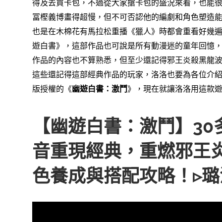
得及去買卡包，
不過從大家搶卡包的盛況來看，也能
冨樫義博畫得超慢，但不可否認他的編劇和角色塑造
也是在木棉花有馬拉松重播《獵人》時都會重看好幾
遊白書》，
這部作品也可說是所有動漫迷的童年回憶
作品的內容也不算熟悉，
但至少還記得邪王炎殺黑龍
這些還記得這部經典作品的玩家，
洛洛也要為各位介
版授權的
《
幽遊白書：激鬥
》，
現在就讓洛洛用這款
【幽遊白書：激鬥】30多
音重現經典，重燃邪王
色養成與搭配攻略！▹璐