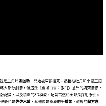
就是主角浦飯幽助一開始被車禍撞死，
然後被牡丹和小閻王招
略大部分劇情，
但這邊《幽遊白書：激鬥》意外的講究情懷，
原版配音，以及精緻的
模型，
配音當然也全都是採用原班人
3D
的聲優也是
佐佐木望
，
其他像是桑原的
千葉繁，
藏馬的
緒方惠