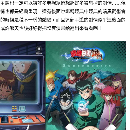
的主線也一定可以讓許多老觀眾們想起好多被忘掉的劇情
像
……
劇情也都是經典重現，
還有後面也堪稱經典中經典的暗黑武術會
視的時候是種不一樣的體驗，
而且這部手遊的劇情似乎連後面的
，
或許哪天也該好好得把整套漫畫給翻出來看看呢！