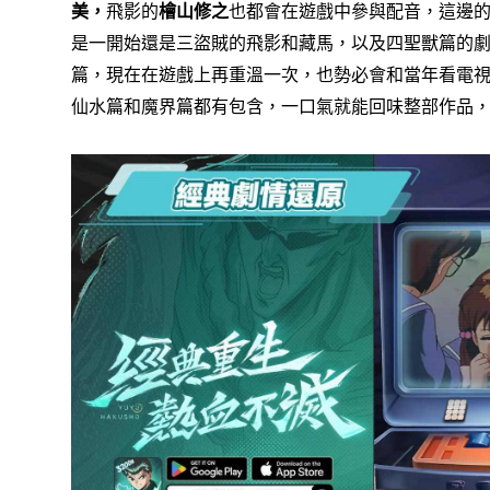
美，
飛影的
檜山修之
也都會在遊戲中參與配音，
這邊
是一開始還是三盜賊的飛影和藏馬，
以及四聖獸篇的
篇，
現在在遊戲上再重溫一次，也勢必會和當年看電
仙水篇和魔界篇都有包含，
一口氣就能回味整部作品