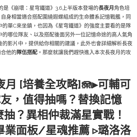
來的是《崩壞：星穹鐵道》3.6上半版本登場的
長夜月
角色培
，自身相當適合搭配圍繞遐蝶組成的生命體系記憶戰艦，同
中的單C來坐鎮，也因為《星穹鐵道》的強度主要看的是隊
中的哪位隊友、以及搭配後面另外一位記憶命途的高人氣角
後的影片中，提供給你相關的建議，此外也會詳細解析長夜
適合他的
隊伍搭配
。
那麼就讓我們趕快進入本次長夜月的攻
夜月 [培養全攻略]🪼▸可輔可
隊友，值得抽嗎？替換記憶
麼抽？異相仲裁滿星實戰！
畢業面板/星魂推薦 ▹璐洛洛