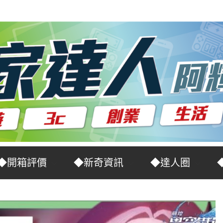
◆開箱評價
◆新奇資訊
◆達人圈