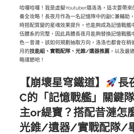
哈囉哈囉！我是虛擬Youtuber璐洛洛，這次要帶
養全攻略！長夜月作為一名記憶隊中的副C兼輔助
時搭配質變的星魂效果提升，也能夠成為記憶戰艦
伍體系的完整，因此具體長夜月能夠替換記憶戰艦
色－昔漣、該如何規劃抽取方向，洛洛也都會在稍
月的
技能組、實戰配隊、光錐/遺器推薦
，以及最
略環節吧！
【崩壞星穹鐵道】
長
C的「記憶戰艦」關鍵
主or緹寶？搭配昔漣怎
光錐/遺器/實戰配隊/