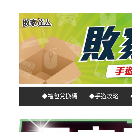
Skip
to
content
台
敗
◆禮包兌換碼
◆手遊攻略
灣
No.1
家
遊
戲