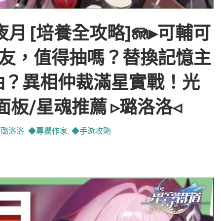
夜月 [培養全攻略]🪼▸可輔可
隊友，值得抽嗎？替換記憶主
抽？異相仲裁滿星實戰！光
面板/星魂推薦 ▹璐洛洛◃
,
璐洛洛
,
◆專欄作家
,
◆手遊攻略