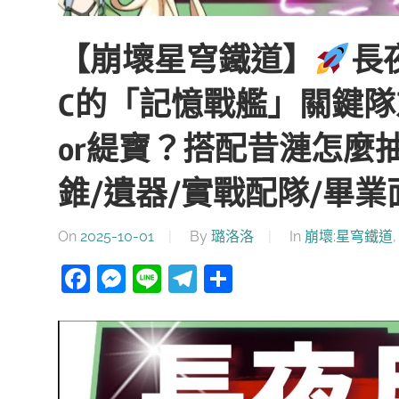
【崩壞星穹鐵道】
長
C的「記憶戰艦」關鍵
or緹寶？搭配昔漣怎麼
錐/遺器/實戰配隊/畢業
On
2025-10-01
By
璐洛洛
In
崩壞:星穹鐵道
Facebook
Messenger
Line
Telegram
分
享