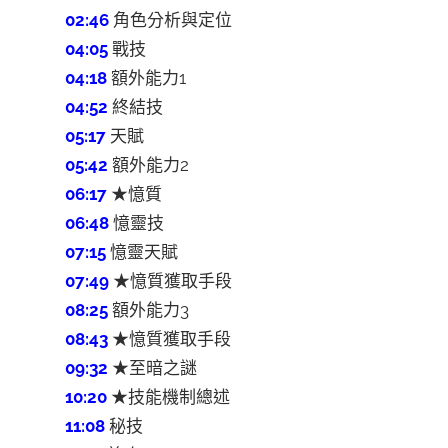
02:46
角色分析與定位
04:05
戰技
04:18
額外能力1
04:52
終結技
05:17
天賦
05:42
額外能力2
06:17
★憶質
06:48
憶靈技
07:15
憶靈天賦
07:49
★憶質獲取手段
08:25
額外能力3
08:43
★憶質獲取手段
09:32
★至暗之謎
10:20
★技能機制總述
11:08
秘技