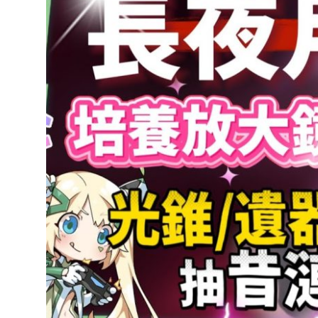
達
科
技
自
人
媒
體。
推
薦