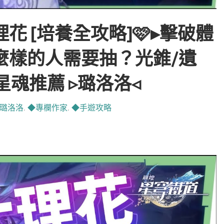
理花 [培養全攻略]🩷▸擊破體
麼樣的人需要抽？光錐/遺
星魂推薦 ▹璐洛洛◃
璐洛洛
,
◆專欄作家
,
◆手遊攻略