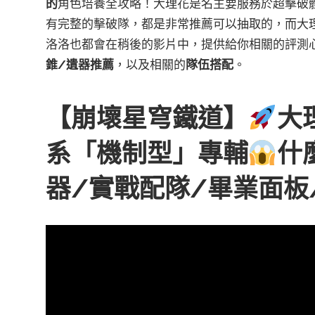
的
角色培養全攻略！大理花是名主要服務於超擊破
有完整的擊破隊，都是非常推薦可以抽取的，而大
洛洛也都會在稍後的影片中，提供給你相關的評測
錐/遺器推薦
，以及相關的
隊伍搭配
。
【崩壞星穹鐵道】
大
系「機制型」專輔
什
器/實戰配隊/畢業面板/