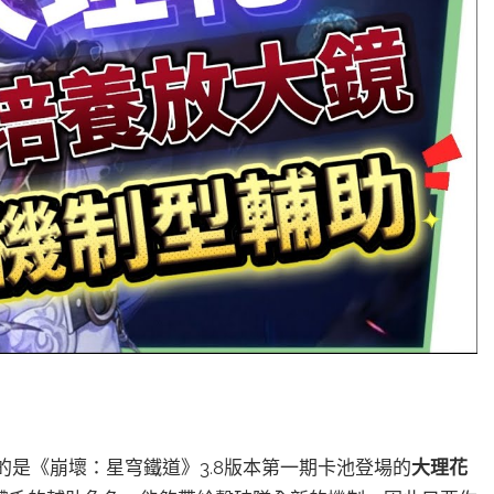
來的是《崩壞：星穹鐵道》3.8版本第一期卡池登場的
大理花