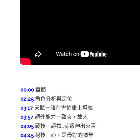
00:00
章節
02:25
角色分析與定位
03:17
天賦－誰在害怕康士坦絲
03:57
額外能力－致哀，故人
04:05
戰技－舔拭…背叛伸出火舌
04:45
秘技－心，是最好的墳塋