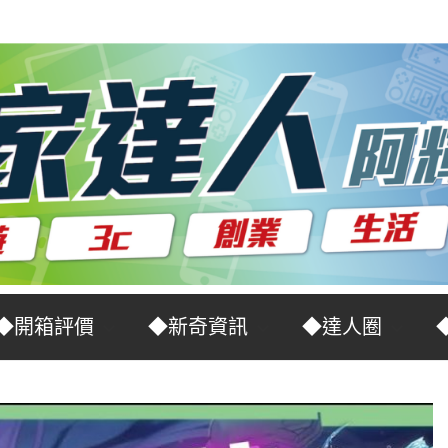
◆開箱評價
◆新奇資訊
◆達人圈