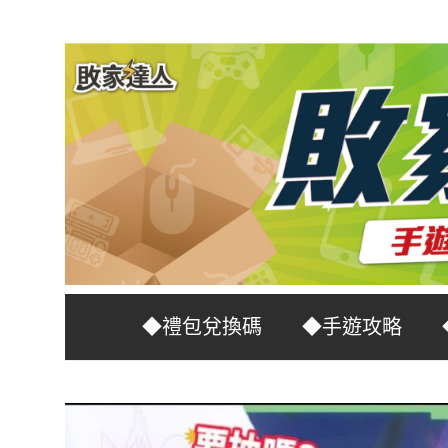
Skip
to
content
台
敗
◆禮包兌換碼
◆手遊攻略
灣
No.1
家
遊
戲