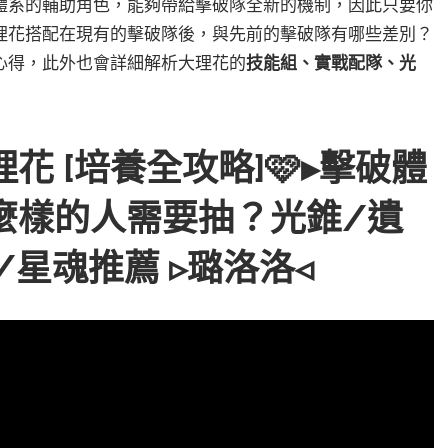
體系的輔助角色，能夠帶給擊破隊全新的機制，因此只要你
理花搭配在現有的擊破隊後，與先前的擊破隊有哪些差別？
心得，此外也會詳細解析大理花的
技能組、實戰配隊、光
理花 [培養全攻略]🩷▸擊破體
麼樣的人需要抽？光錐/遺
星魂推薦 ▹璐洛洛◃