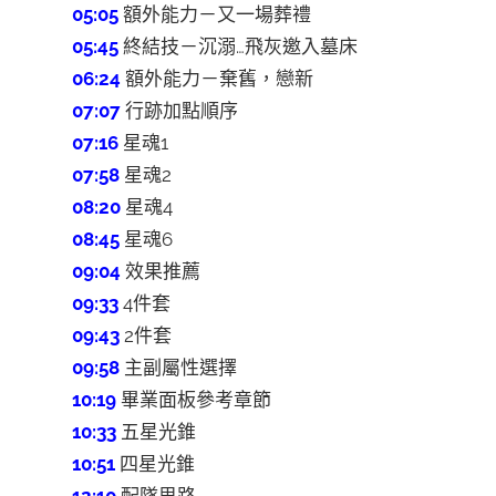
05:05
額外能力－又一場葬禮
05:45
終結技－沉溺…飛灰邀入墓床
06:24
額外能力－棄舊，戀新
07:07
行跡加點順序
07:16
星魂1
07:58
星魂2
08:20
星魂4
08:45
星魂6
09:04
效果推薦
09:33
4件套
09:43
2件套
09:58
主副屬性選擇
10:19
畢業面板參考章節
10:33
五星光錐
10:51
四星光錐
12:10
配隊思路