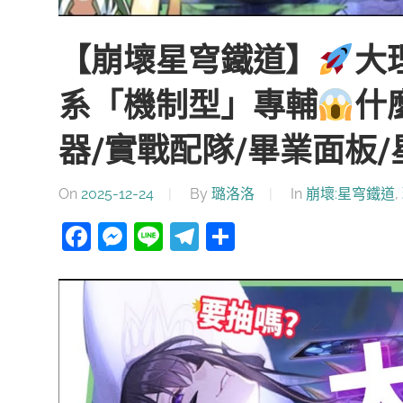
【崩壞星穹鐵道】
大
系「機制型」專輔
什
器/實戰配隊/畢業面板/
On
2025-12-24
By
璐洛洛
In
崩壞:星穹鐵道
,
Facebook
Messenger
Line
Telegram
分
享