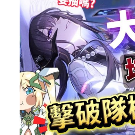
達
科
技
自
人
媒
體。
推
薦