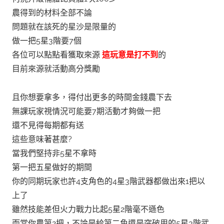
農得到的材料全部不論
問題就在該死的星沙是限量的
做一把5星3階要7個
各位可以點點看獲取來源
這玩意是打不到
的
目前來源就活動高分獎勵
且你想要拿多，得付出更多的時間金錢農下去
無課玩家視情況可能要7期活動才夠做一把
還不見得每期都有送
這些意味著甚麼?
當我們堅持非5星不拿時
第一把五星做好的期間
你的同期玩家也許4支角色的4星3階武器都做出來1把以
上了
雖然技能差但火力戰力比起5星2階毫不遜色
而當你農第2把，不論是給第二角還是突破用的5星3階武