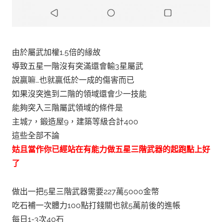
由於屬武加權1.5倍的緣故
導致五星一階沒有突滿還會輸3星屬武
說贏嘛…也就贏低於一成的傷害而已
如果沒突進到二階的領域還會少一技能
能夠突入三階屬武領域的條件是
主城7，鍛造屋9，建築等級合計400
這些全部不論
姑且當作你已經站在有能力做五星三階武器的起跑點上好
了
做出一把5星三階武器需要227萬5000金幣
吃石補一次體力100點打錢關也就5萬前後的進帳
每日1-3次40石