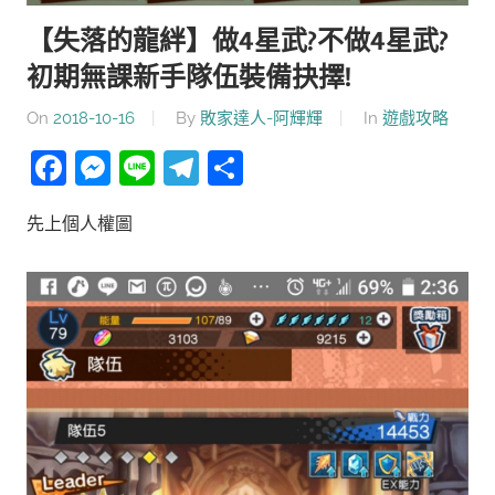
【失落的龍絆】做4星武?不做4星武?
初期無課新手隊伍裝備抉擇!
On
2018-10-16
By
敗家達人-阿輝輝
In
遊戲攻略
Facebook
Messenger
Line
Telegram
分
享
先上個人權圖