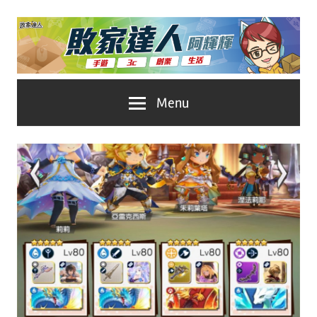
Skip
to
content
台
敗
Menu
灣
No.1
家
遊
戲
達
科
人
技
自
推
媒
體。
薦