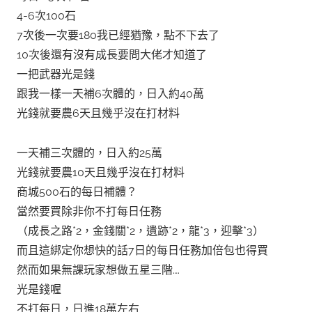
4-6次100石
7次後一次要180我已經猶豫，點不下去了
10次後還有沒有成長要問大佬才知道了
一把武器光是錢
跟我一樣一天補6次體的，日入約40萬
光錢就要農6天且幾乎沒在打材料
一天補三次體的，日入約25萬
光錢就要農10天且幾乎沒在打材料
商城500石的每日補體？
當然要買除非你不打每日任務
（成長之路*2，金錢關*2，遺跡*2，龍*3，迎擊*3）
而且這綁定你想快的話7日的每日任務加倍包也得買
然而如果無課玩家想做五星三階….
光是錢喔
不打每日，日進18萬左右