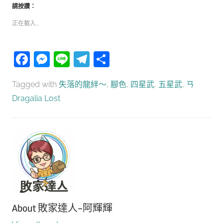
請按讚：
正在載入...
Facebook
Messenger
Line
Telegram
分
享
Tagged with
失落的龍絆～
,
腳色
,
四星武
,
五星武
,
ㄢ
Dragalia Lost
About
敗家達人-阿輝輝