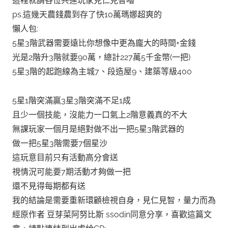
這裡就請各位共進玩家見仁見智嚕
ps.這幾天農錢農到存了快10萬瑪娜超爽的
懶人包:
5星3階武器需要遠比你想像中更為龐大的時間+金錢
光是2階升3階就要90萬，總計227萬5千金幣(一把)
5星3階的起跑線為主城7、段造屋9、建築等級400
5星1階突滿贏3星3階突滿不足1成
且少一個技能，沒能力一口氣上2階意義真的不大
無課玩家一個月是絕對做不出一把5星3階武器的
做一把5星3階需要7個星沙
這玩意目前只有活動高分會送
視情況可能要7期活動才夠做一把
還不見得每期都有送
我的結論是需要重新環顧檢視自身，見仁見智，量力而為
經原作者 豆芽菜阿努比斯 ssodin同意分享，喜歡這篇文