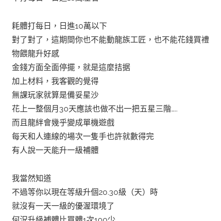
耗體打每日，日進10萬以下
對了對了，這期間你也不能動龍族工匠，也不能花錢買禮
物餵龍升好感
金錢方面全面停擺，就是這麼拮据
加上材料，我客觀的覺得
無課玩家就算是備妥星沙
花上一整個月30天應該也做不出一把五星三階…..
而且龍絆會幾乎變成單機遊戲
每天和人連線的場次一隻手也許就數得完
有人說一天能升一級補體
我當然知道
不過等你以現在等級升個20.30級（天）時
就沒有一天一級的優渥環境了
何況升級補體比買體1次100少