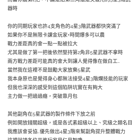
器時
你的同期玩家也許4支角色的4星3階武器都快突滿了
如果你不是無限卡課金玩家+時間爆多可以農
戰力差距真的會一點一點被拉大
尤其是做了第一把後依然堅持第2角非5星武器不拿時
兩方戰力差距可能真的會大到讓人覺得像在做白工…
當然我在這裡不是鼓勵大家放棄5星武
我本身原也是覺得身心都無法接受4星3階爛技能的玩家
但我也深深的感受到這個陷阱坑實在有夠大
主力做一把過過癮，突破靠月包
其他副角在5星武器的製作條件下放之前
例如開放錢關超級，或是各式素超級以上、究級之類名目
我應該會妥協…優先做出4星3階來幫副角提升整體戰力