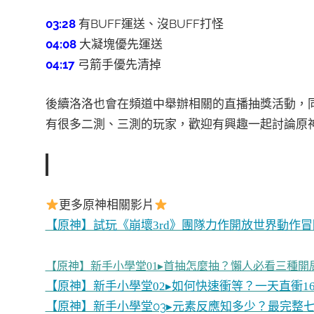
03:28
有BUFF運送、沒BUFF打怪
04:08
大凝塊優先運送
04:17
弓箭手優先清掉
後續洛洛也會在頻道中舉辦相關的直播抽獎活動，
有很多二測、三測的玩家，歡迎有興趣一起討論原
更多原神相關影片
【原神】試玩《崩壞3rd》團隊力作開放世界動作冒險
【原神】新手小學堂01▸首抽怎麼抽？懶人必看三種開
【原神】新手小學堂02▸如何快速衝等？一天直衝
【原神】新手小學堂03▸元素反應知多少？最完整