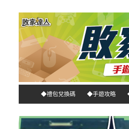
Skip
to
content
台
敗
◆禮包兌換碼
◆手遊攻略
灣
No.1
家
遊
戲