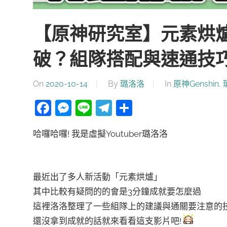
【原神研究室】元素烘
破？組隊搭配與速通技巧
On
2020-10-14
By
璐洛洛
In
原神Genshin
,
Facebook
Messenger
Line
Telegram
分
享
哈囉哈囉! 我是虛擬Youtuber璐洛洛
最近出了多人新活動「元素烘爐」
其中比較有疑問的的會是3分鐘成就要怎麼過
這裡洛洛整理了一些組隊上的建議與通關要注意的
還沒拿到成就的話就來看看這支影片吧!