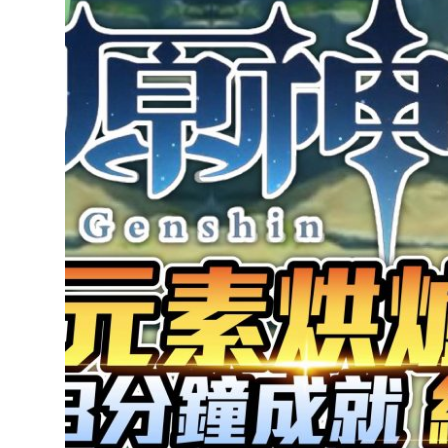
達
科
技
自
人
媒
體。
推
薦