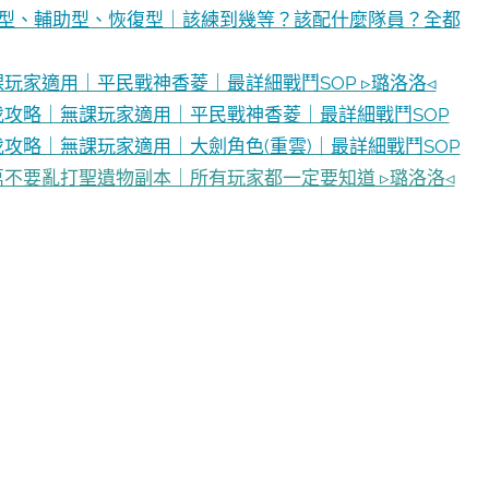
輸出型、輔助型、恢復型｜該練到幾等？該配什麼隊員？全都
課玩家適用｜平民戰神香菱｜最詳細戰鬥SOP ▹璐洛洛◃
討伐攻略｜無課玩家適用｜平民戰神香菱｜最詳細戰鬥SOP
伐攻略｜無課玩家適用｜大劍角色(重雲)｜最詳細戰鬥SOP
萬不要亂打聖遺物副本｜所有玩家都一定要知道 ▹璐洛洛◃