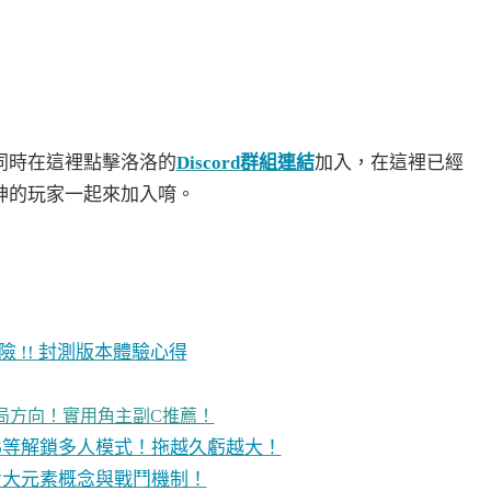
加入，在這裡已經
同時在這裡點擊洛洛的
Discord群組連結
神的玩家一起來加入唷。
 !! 封測版本體驗心得
局方向！實用角主副C推薦！
16等解鎖多人模式！拖越久虧越大！
七大元素概念與戰鬥機制！