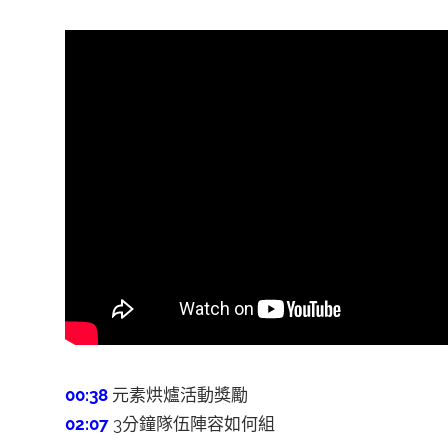
00:38
元素烘爐活動獎勵
02:07
3分鐘隊伍陣容如何組