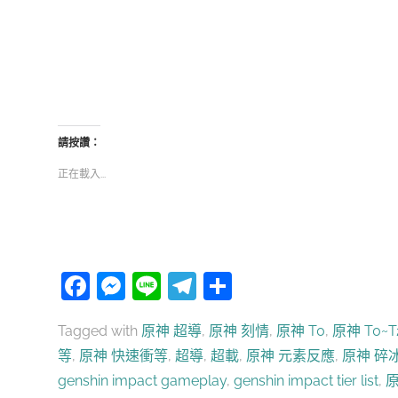
請按讚：
正在載入...
Facebook
Messenger
Line
Telegram
分
享
Tagged with
原神 超導
,
原神 刻情
,
原神 T0
,
原神 T0~T
等
,
原神 快速衝等
,
超導
,
超載
,
原神 元素反應
,
原神 碎
genshin impact gameplay
,
genshin impact tier list
,
原