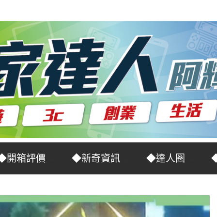
◆開箱評價
◆新奇資訊
◆達人圈