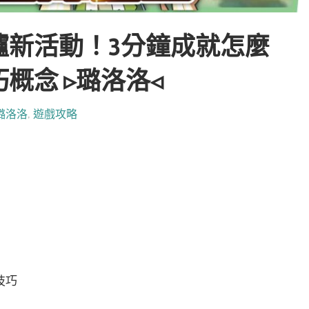
爐新活動！3分鐘成就怎麼
概念 ▹璐洛洛◃
璐洛洛
,
遊戲攻略
技巧