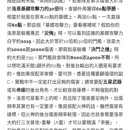
搭配固有天賦「禁問的訓誡」，若是隊友單次傷害大於等
於
洛恩基礎攻擊力的30倍
時，會額外再獲得
60點爭勝
，
相當於就是在原本20點的基礎上，再加60點，一次直接
得
80點
。
那這個「基礎攻擊力」要看哪裡呢？假如你的
洛恩是裝備專武「
災悔」
時，可以看到這邊的基礎攻擊力
白字約
1019
，因此大於等於10倍和30倍的門檻，就是大
約
10000
跟
30000
傷害，那假如是裝備「
決鬥之槍」
時
約大約是799，那門檻就會降到
8000
跟
24000不到
。
所
以想吃滿天賦1額外的60點，對後台輸出的人選是有要求
的。像如果搭配芙寧娜、愛可菲、香菱這種要顧循環的副
C，實戰中不一定能打出足夠的傷害；通常要配
五星武器
或有
命座
的後台角色，才比較容易達標。不夠強勁的對
手，洛恩可是看不上的呢。
而且除了傷害要足夠外，出傷
頻率其實也有一定要求，像是搭配火神的話，雖然傷害有
達標，但火神的後台傷害頻率較慢，因此也就會需要洛恩
大約打三次普攻+重擊（A重）才可以累積滿「爭勝」，