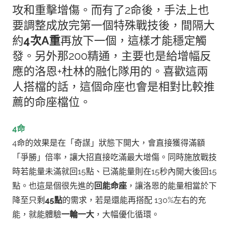
攻和重擊增傷。而有了2命後，手法上也
要調整成放完第一個特殊戰技後，間隔大
約
4次A重
再放下一個，這樣才能穩定觸
發。另外那200精通，主要也是給增幅反
應的洛恩+杜林的融化隊用的。喜歡這兩
人搭檔的話，這個命座也會是相對比較推
薦的命座檔位。
4命
4命的效果是在「奇謀」狀態下開大，會直接獲得滿額
「爭勝」倍率，讓大招直接吃滿最大增傷。同時施放戰技
時若能量未滿就回15點、已滿能量則在15秒內開大後回15
點。
也這是個很先進的
回能命座
，讓洛恩的能量相當於下
降至只剩
45點
的需求，若是還能再搭配 130%左右的充
能，就能體驗
一輪一大
，大幅優化循環。