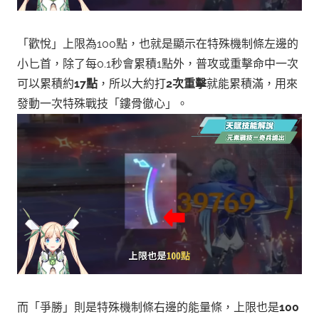
「歡悅」上限為100點，也就是顯示在特殊機制條左邊的
小匕首，除了每0.1秒會累積1點外，普攻或重擊命中一次
可以累積約
17點
，所以大約打
2次重擊
就能累積滿，用來
發動一次特殊戰技「鏤骨徹心」。
而「爭勝」則是特殊機制條右邊的能量條，上限也是
100