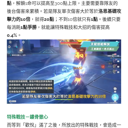
點
，解鎖1命可以提高至300點上限，主要需要靠隊友的
後台傷害來累積。
若是隊友單次傷害大於等於
洛恩基礎攻
擊力的10倍
，就得
20點
；不到10倍就只有
1點
。後續只要
每消耗
1點爭勝
，就能讓特殊戰技和大招的傷害提高
0.4%
。
特殊戰技－鏤骨徹心
而等到「歡悅」滿了之後，所放出的特殊戰技，會造成一