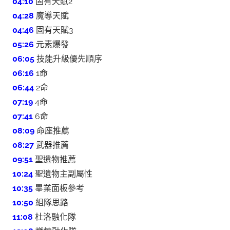
04:10
固有天賦2
04:28
魔導天賦
04:46
固有天賦3
05:26
元素爆發
06:05
技能升級優先順序
06:16
1命
06:44
2命
07:19
4命
07:41
6命
08:09
命座推薦
08:27
武器推薦
09:51
聖遺物推薦
10:24
聖遺物主副屬性
10:35
畢業面板參考
10:50
組隊思路
11:08
杜洛融化隊