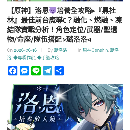
【原神】洛恩
培養全攻略▸『黑杜
林』最佳前台魔導C？融化、燃融、凍
結隊實戰分析！角色定位/武器/聖遺
物/命座/隊伍搭配 ▹璐洛洛◃
On
2026-06-16
By
璐洛洛
In
原神Genshin
,
璐洛
洛
,
◆專欄作家
,
◆手遊攻略
Facebook
Messenger
Line
Telegram
分
享