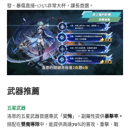
發、暴傷直接+175%非常大杯，課長首選。
武器推薦
五星武器
洛恩的五星武器首選專武「
災悔
」，副屬性提供
暴擊率。
搭配在
雙魔導隊
中，能提供高達
70%
的普攻、重擊、戰