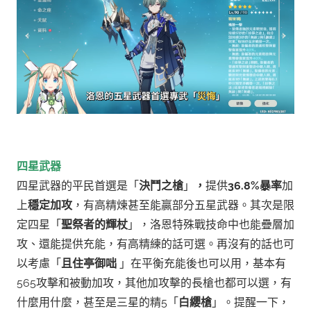
四星武器
四星武器的平民首選是「
決鬥之槍
」
，
提供
36.8%暴率
加
上
穩定加攻
，有高精煉甚至能贏部分五星武器。
其次是限
定四星「
聖祭者的輝杖
」，洛恩特殊戰技命中也能疊層加
攻、還能提供充能，有高精練的話可選。
再沒有的話也可
以考慮「
且住亭御咄
」在平衡充能後也可以用，基本有
565攻擊和被動加攻，其他加攻擊的長槍也都可以選，有
什麼用什麼，甚至是三星的精5「
白纓槍
」。
提醒一下，