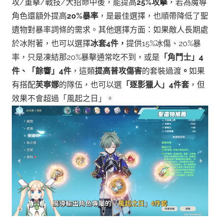
攻/重擊/戰技/大招命中後，能提高
25%攻擊
，若為魔導
角色還額外提高
20%暴率
，是最佳選擇，也順帶降低了聖
遺物對暴率詞條的需求。
其他選擇方面：如果敵人長期處
於冰附著，也可以選擇
冰套4件，
提供15%冰傷、20%暴
率，只是凍結那20%暴擊通常吃不到，
或是
「角鬥士」4
件、「餘響」4件
，這類
提高普攻傷害
的套裝過渡
。
如果
有搭配
芙寧娜
的隊伍，也可以選
「逐影獵人」4件套
，但
效果不會超過「風起之日」。