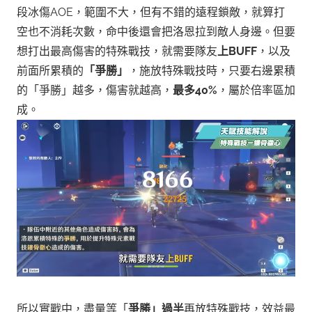
段冰傷AOE，範圍不大，但有不錯的遠程鎖敵，就算打
空也不消耗次數，命中後還會把洛恩拉到敵人身邊。
但要
想打出最高傷害的特殊戰技，就需要隊友
上BUFF
，以及
前面所累積的
「爭勝」
，施放特殊戰技時，只要右邊累積
的「爭勝」越多，傷害就越高，
最多40%
，屬於倍率區加
成。
所以實戰中，盡量等「
爭勝」過半
再放特殊戰技，效益最