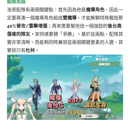
組隊思路
洛恩配隊有兩個關鍵點：首先因為他是
魔導角色
，因此一
定要再湊一個魔導角色組成
雙魔導
，才能解鎖特殊戰技那
40%普攻/重擊增傷
；再來需要幫他找一個強勁的
後台高
傷害的隊友，
來快速累積「爭勝」。基於這兩點，配隊其
實非常清晰。而能夠同時兼容這兩個關鍵要素的人選，其
實就只有
杜林
。