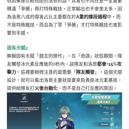
但如果是比較低配的洛恩的話，其實也不用在意一定要累
積滿「爭勝」再打特殊戰技，正常輸出也不會差太多，因
為洛恩八成的傷害占比主要都在於
A重的連段過程
中，而
不是特殊戰技，而且為了等「爭勝」才打特殊戰技也會影
響到手感。
固有天賦2
解鎖固有天賦「戲言的傑作」，在「奇謀」狀態期間，隊
友觸發冰元素反應後的8秒內，該隊友和洛恩
都會+15%攻
擊力
。
這裡要稍微注意的是需要「
隊友觸發
」，這個天賦
設計，就可以看出洛恩主要就是要來負責掛冰元素基底，
提供給隊友打
火後台融化
、而不是自己打反應的原因。