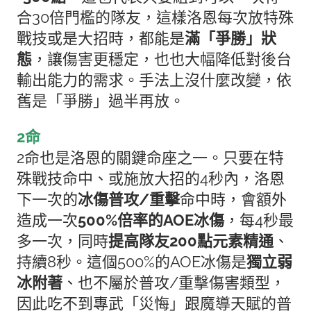
合30倍門檻的隊友，這樣洛恩每次放特殊
戰技或是大招時，都能是
滿「爭勝」狀
態
，讓傷害更穩定，也也大幅降低對後台
輸出能力的需求。手法上沒什麼改變，依
舊是「爭勝」過半再放。
2命
2命也是洛恩的關鍵命座之一。只要在特
殊戰技命中、或施放大招的4秒內，洛恩
下一次的
冰傷普攻/重擊
命中時，會額外
造成一次
500%倍率的AOE冰傷
，每4秒最
多一次，同時
提高隊友200點元素精通
、
持續8秒。
這個500%的AOE冰傷是
獨立弱
冰附著
、也不屬於普攻/重擊傷害類型，
因此吃不到專武「災悔」跟魔導天賦的普