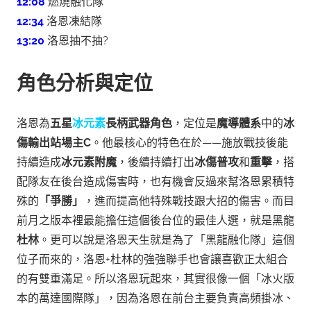
12:08
燃燒融化隊
12:34
洛恩凍結隊
13:20
洛恩抽不抽?
角色分析與定位
洛恩為
五星
冰元素
長柄武器角色
，定位是
魔導體系
中的
冰
傷輸出站場主C
。
他最核心的特色在於——施放戰技後能
持續造成
冰元素附魔
，後續持續打出
冰傷普攻
和
重擊
，搭
配隊友在後台造成傷害時，也有機會反過來幫洛恩累積特
殊的
「爭勝」
，進而提高他特殊戰技跟大招的傷害。
而目
前月之版本裡最能擔任這個後台位的最佳人選，就是黑龍
杜林
。更可以說是洛恩天生就是為了「黑龍融化隊」這個
位子而來的，洛恩+杜林的強強聯手也會讓喜歡正太組合
的有雙重滿足。
所以洛恩玩起來，其實很像一個「冰火版
本的萬達國際隊」，因為洛恩在前台主要負責高頻掛冰、