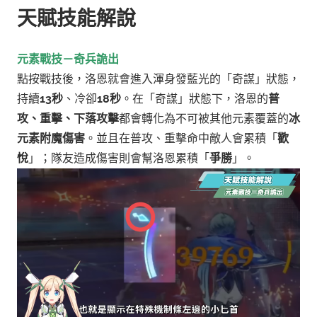
天賦技能解說
元素戰技－奇兵詭出
點按戰技後，洛恩就會進入渾身發藍光的「奇謀」狀態，
持續
13秒
、冷卻
18秒
。
在「奇謀」狀態下，洛恩的
普
攻、重擊、下落攻擊
都會轉化為不可被其他元素覆蓋的
冰
元素附魔傷害
。
並且在普攻、重擊命中敵人會累積「
歡
悅
」；隊友造成傷害則會幫洛恩累積「
爭勝
」。