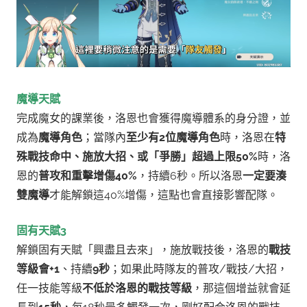
魔導天賦
完成魔女的課業後，洛恩也會獲得魔導體系的身分證，並
成為
魔導角色
；當隊內
至少有2位魔導角色
時，洛恩在
特
殊戰技命中、施放大招、或「爭勝」超過上限50%
時，洛
恩的
普攻和重擊增傷40%
，持續6秒。
所以洛恩
一定要湊
雙魔導
才能解鎖這40%增傷，這點也會直接影響配隊。
固有天賦3
解鎖固有天賦「興盡且去來」，施放戰技後，洛恩的
戰技
等級會+1
、持續
9秒
；如果此時隊友的普攻/戰技/大招，
任一技能等級
不低於洛恩的戰技等級
，那這個增益就會延