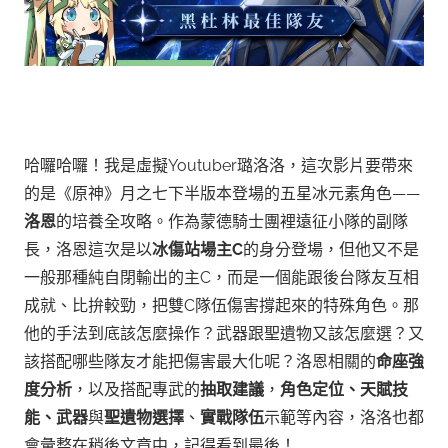
哈囉哈囉！我是虛擬Youtuber璐洛洛，這次影片要帶來
的是《原神》月之七下半版本登場的五星冰元素角色——
洛恩
的培養全攻略。
作為蒙德騎士團裡遠征小隊的副隊
長，洛恩這次是以
冰傷站場主C
的身分登場，但他又不是
一般那種純自閉輸出的主C，而是一個能跟後台隊友互相
成就、比拚較勁，把雙C隊伍傷害撐起來的特殊角色。那
他的手法到底該怎麼操作？武器跟聖遺物又該怎麼選？又
該搭配哪些隊友才能把傷害最大化呢？
洛恩相關的
命座強
度分析
，以及搭配專武的
抽取建議
，
角色定位、天賦技
能、武器
與
聖遺物選擇
、
實戰隊伍
示範等內容，洛洛也都
會彙整在稍後文章中，記得看到最後！