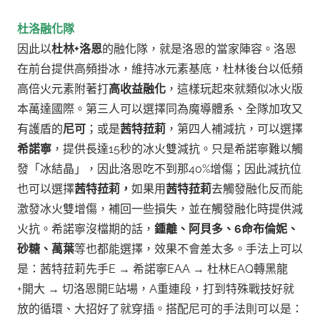
杜洛融化隊
因此以
杜林+洛恩
的融化隊，就是洛恩的當家陣容。洛恩
在前台提供高頻掛冰，維持冰元素基底，杜林後台以低頻
高倍火元素附著打
高收益融化
，這樣玩起來就類似冰火版
本萬達國際。第三人可以選擇同為魔導體系、全隊加攻又
有護盾的
尼可
；或是
茜特菈莉
，第四人補減抗，可以選擇
希諾寧
，提供長達15秒的冰火雙減抗。只是希諾寧難以觸
發「冰結晶」，因此洛恩吃不到那40%增傷；因此減抗位
也可以選擇
茜特菈莉，
如果用
茜特菈莉
去觸發融化反而能
激發冰火雙增傷，補回一些損失，並在觸發融化時提供減
火抗。希諾寧沒檔期的話，
鍾離、阿貝多、6命布倫妮、
砂糖、萬葉
等也都能選擇，效果不會差太多。
手法上可以
是：茜特菈莉先手E → 希諾寧EAA → 杜林EAQ轉黑龍
+開大 → 切洛恩開E站場，A重連段，打到特殊戰技好就
放的循環、大招好了就穿插。搭配尼可的手法則可以是：