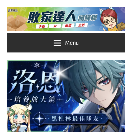
Skip
to
content
台
敗
Menu
灣
No.1
家
遊
戲
達
科
人
技
自
推
媒
體。
薦