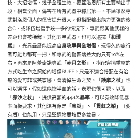
技、大招增傷，幾乎全程生效、覆蓋洛恩所有主要輸出手
段，相當全面，傷害在所有武器中穩居第一。
不過雖然專
武對洛恩個人的傷害提升很大，但搭配輸出能力更強的後
台C、或隊伍增傷手段一多的情況下，專武跟其他武器的
差距也會被稀釋。
其他五星武器，也可以選擇「
和璞
鳶」
，光靠疊層能提高
自身攻擊與全增傷
，玩得久的旅行
者可能也都有一把，和專武的傷害落差大約只有10%左
右
。
再來是阿蕾奇諾專武
「赤月之形」
，搭配穿插重擊的
方式吃生命之契給的增傷BUFF。只是不適合搭配在有治
療的愛可菲或芙寧娜，會清掉生命之契。
「
護摩之杖
」也
可以選擇，假如還能控半血的話，表現也很可觀。
以及
「
赤沙之杖
」，提供高額的
44.1%暴率
，可以有效降低暴
率面板要求，其他還有像是
「息災」、「貫虹之槊」
（要
有盾）也能用，只是聖遺物要堆更多雙暴。