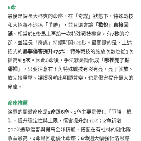
6命
最後是課長大杯爽的命座。在「奇謀」狀態下，特殊戰技
和大招將不消耗「爭勝」，並且還會讓
「歡悅」直接回
滿
、相當於E後馬上再給一次特殊戰技機會，有
7秒
的冷
卻，並延長「奇謀」持續時間1.25秒。
最關鍵的是，上述
招式的
暴擊傷害提升175%
，特殊戰技的施放次數也從3次
提高到
5次
。
因此6命後，手法就是簡化成「
哪裡亮了點
哪裡
」，只要注意右下角特殊戰技有沒有亮，亮了就放、
放完接重擊。讓爆發輸出明顯質變，也是傷害提升最大的
命座。
命座推薦
洛恩的關鍵命座是
2命
跟
6命
。1命主要是優化「爭勝」機
制、提升穩定性與上限，傷害提升約 10%；
2命
新增
500%追擊傷害與提高全隊精通，搭配在有杜林的融化隊
收益最高，4命是回能優化命座；
6命
則大幅強化洛恩爆