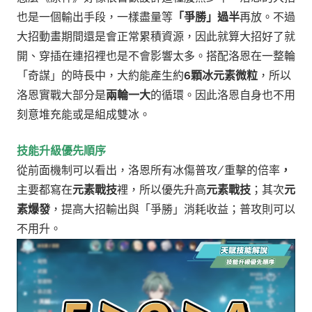
也是一個輸出手段，一樣盡量等
「爭勝」過半
再放。不過
大招動畫期間還是會正常累積資源，因此就算大招好了就
開、穿插在連招裡也是不會影響太多。
搭配洛恩在一整輪
「奇謀」的時長中，大約能產生約
6顆冰元素微粒
，所以
洛恩實戰大部分是
兩輪一大
的循環。因此洛恩自身也不用
刻意堆充能或是組成雙冰。
技能升級優先順序
從前面機制可以看出，洛恩所有冰傷普攻/重擊的倍率
，
主要都寫在
元素戰技
裡，所以優先升高
元素戰技
；其次
元
素爆發
，提高大招輸出與「爭勝」消耗收益；普攻則可以
不用升。