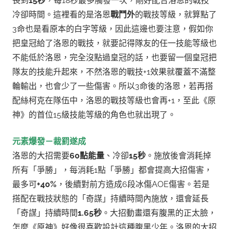
長到
15秒
，每18秒最多觸發一次，剛好配合洛恩的戰技
冷卻時間。
這裡看的是洛恩
戰鬥外
的戰技等級，就算點了
3命也是看原本的白字等級，因此這邊也要注意，假如你
把皇冠給了洛恩的戰技，就要記得隊友的任一技能等級也
不能低於洛恩，完全沒點過皇冠的話，也要留一個皇冠把
隊友的技能升起來，不然洛恩的戰技+1效果就覆蓋不滿整
輪輸出，也會少了一些傷害。
所以3命後的洛恩，若再搭
配絲柯克在隊伍中，洛恩的戰技等級也會再+1，至此《原
神》的首位15級技能等級的角色也就出現了。
元素爆發－裁罰遂成
洛恩的大招需要
60點能量
、冷卻
15秒
。施放後會消耗掉
所有「爭勝」，每消耗1點「爭勝」都會提高大招傷害，
最多可
+40%
，後續對前方造成6段冰傷AOE傷害。若是
搭配在戰技狀態的「奇謀」持續時間內施放，還會延長
「奇謀」持續時間
1.65秒
。
大招動畫還有腹黑的正太臉，
怎麼《原神》好像很喜歡設計這種腹黑少年。
洛恩的大招