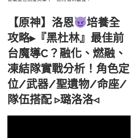
【原神】洛恩
培養全
攻略▸『黑杜林』最佳前
台魔導C？融化、燃融、
凍結隊實戰分析！角色定
位/武器/聖遺物/命座/
隊伍搭配 ▹璐洛洛◃