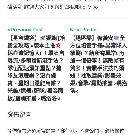
播活動 歡迎大家訂閱與追蹤我哦! σ`∀´)σ
文
Previous Post
Next Post
【星穹鐵道】
遐蝶 [培
【絕區零】薇薇安
全
章
養全攻略]▸版本主推
方位培養手冊▸異常隊人
導
耗血流記憶大C！單噴自
權副C？給所有異常C再
爆流/多噴續航流手法？
加一個倍率！無敵幀有
覽
隊伍配速須知重點？搶
夠多！實戰手法技巧須
隊友怎麼辦？沒有緹
知！抽取建議/影畫效
寶、星期日還能用誰？
果/音擎/驅動推薦 ▹璐洛
光錐/遺器/配隊/畢業面
洛◃
板/星魂推薦 ▹璐洛洛◃
發佈留言
發佈留言必須填寫的電子郵件地址不會公開。
必填欄位