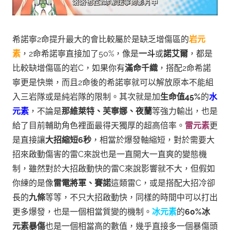
希諾寧2命提升最大的會比較屬於是缺乏增傷區的
岩元
素
，2命希諾寧直接加了50%，像是
一斗
或
諾艾爾
，都是
比較缺增傷區的岩C，如果你有
滿命千織
，搭配2命希諾
寧更是快樂，而且2命後的希諾寧就可以解放原本不能組
入三岩隊或是純岩隊的限制。
其次就是加
生命值45%
的
水
元素
，不論是
那維萊特、芙寧娜、夜蘭
等強力輸出，也是
給了目前輔助角色裡面最得天獨厚的超高倍率。
雷元素
更
是直接讓
大招縮短6秒
，相當於爆發軸縮短，對於需要大
招來啟動傷害的雷C來說也是一直開大一直爽的變態機
制，雖然對於大招啟動快的雷C來說影響就不大，但假如
你練的是像
雷電將軍、賽諾
這類雷C，或是搭配大招冷卻
長的
九條
等等，不只大招啟動快，同樣的時間中可以打出
更多爆發，也是一個相當質變的機制。
冰元素
的
60%冰
元素暴傷
也是一個相當高的數值，幾乎直接多一個暴傷頭