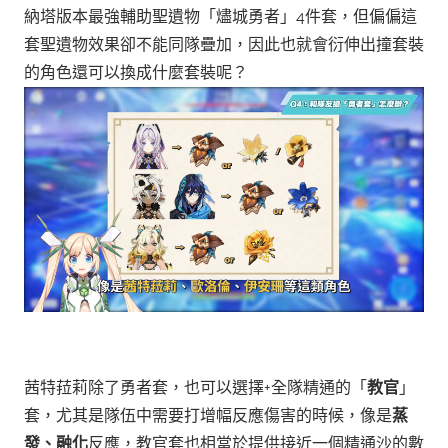
納塔版本最強輔助聖遺物「燼城勇者」4件套，但偏偏這
套聖遺物效果卻不能同隊疊加，因此也就會衍伸出撞套裝
的角色還可以換成什麼套裝呢？
茜特菈莉除了勇者套，也可以選擇+全隊精通的「
教官
」
套，尤其是隊伍中需要打增幅反應傷害的時候，像是
蒸
發、融化
反應，教官套也相當於提供接近一個精通沙的數