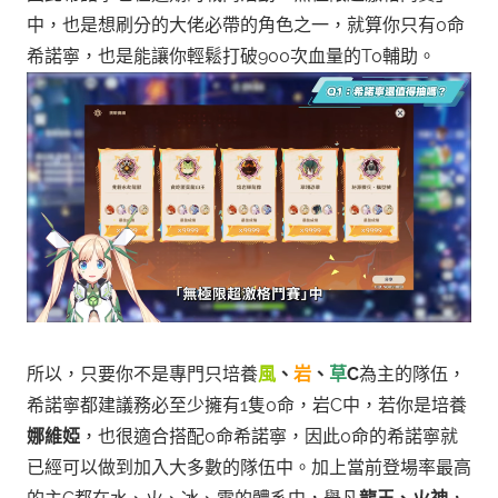
中，也是想刷分的大佬必帶的角色之一，就算你只有0命
希諾寧，也是能讓你輕鬆打破900次血量的T0輔助。
所以，只要你不是專門只培養
風
、
岩
、
草
C
為主的隊伍，
希諾寧都建議務必至少擁有1隻0命，岩C中，若你是培養
娜維婭
，也很適合搭配0命希諾寧，因此0命的希諾寧就
已經可以做到加入大多數的隊伍中。加上當前登場率最高