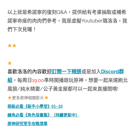
以上就是希諾寧的復刻Q&A，提供給有考慮抽取或補希
諾寧命座的肉肉們參考，
我是虛擬Youtuber璐洛洛，我
們下次見囉！
或是加入
Discord群
喜歡洛洛的內容歡迎
訂閱一下頻道
組
，每周日
19:00
準時開播遊玩原神，想要一起來速刷北
風狼/純水精靈/公子黃金屋都可以一起來直播間唷!
更多原神相關影片
萌新必看《新手小學堂》01~10
練角必看《角色培養集》（持續更新中）
原神研究室全攻略清單