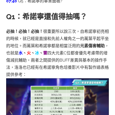
07:40
Q5：希諾寧的畢業面板?
Q1：希諾寧還值得抽嗎？
必抽！必抽！必抽！
很重要所以說三次，自希諾寧初亮相
的時候，就已經是直接和先前人權角之一的萬葉平起平坐
的地位。而萬葉和希諾寧都是相當泛用的
元素傷害輔助
，
也就是
水
、
火
、
冰
、
雷
四大元素C位都會優先考慮帶的增
傷減抗輔助，
兩者之間提供的BUFF差異與基本的操作手
法，洛洛也已經有在希諾寧角色培養影片中有製作過表格
提供參考：