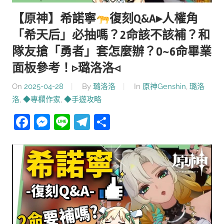
【原神】希諾寧
復刻Q&A▸人權角
「希天后」必抽嗎？2命該不該補？和
隊友搶「勇者」套怎麼辦？0~6命畢業
面板參考！▹璐洛洛◃
On
2025-04-28
By
璐洛洛
In
原神Genshin
,
璐洛
洛
,
◆專欄作家
,
◆手遊攻略
Facebook
Messenger
Line
Telegram
分
享