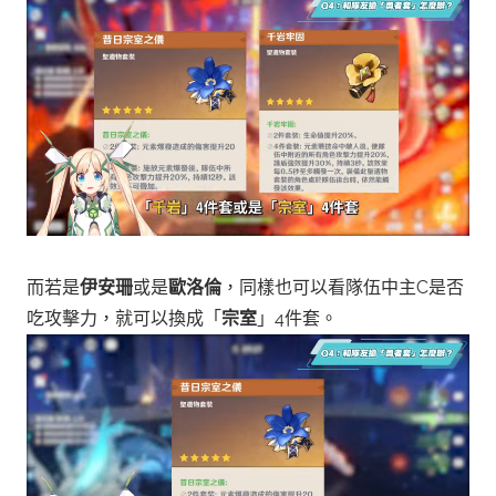
而若是
伊安珊
或是
歐洛倫
，同樣也可以看隊伍中主C是否
吃攻擊力，就可以換成「
宗室
」4件套。