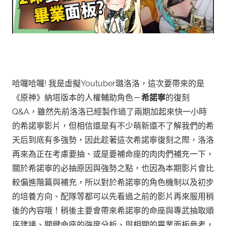
哈囉哈囉! 我是虛擬Youtuber璐洛洛，這次要帶來的是
《原神》納塔版本的人權輔助角色－
希諾寧
的復刻
Q&A，雖然先前洛洛已經製作過了兩期加起來快一小時
的希諾寧影片，
但相信還是有不少萌新還不了解我們的希
天后到底有多強勢，因此趁著這次希諾寧復刻之際，洛洛
再來為正在考慮要抽、或是要補命座的肉肉們補充一下，
關於希諾寧的必抽原因與強勢之點，也因為本期影片會比
較偏進階篇與補充，所以對於希諾寧的角色機制以及初步
的培養方向、配隊等都可以先看過之前的影片再來服用稍
後的內容哦！
稍後主要會帶來希諾寧的命座與專武抽取順
序建議、關鍵命座的強度分析、與相關的畢業面板參考，