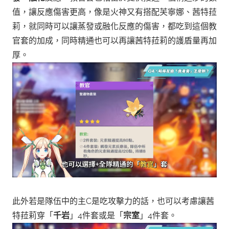
值，讓反應傷害更高，像是火神又有搭配芙寧娜、茜特菈
莉，就同時可以讓蒸發或融化反應的傷害，都吃到這個教
官套的加成，同時精通也可以再讓茜特菈莉的護盾量再加
厚。
此外若是隊伍中的主C是吃攻擊力的話，也可以考慮讓茜
特菈莉穿「
千岩
」4件套或是「
宗室
」4件套。