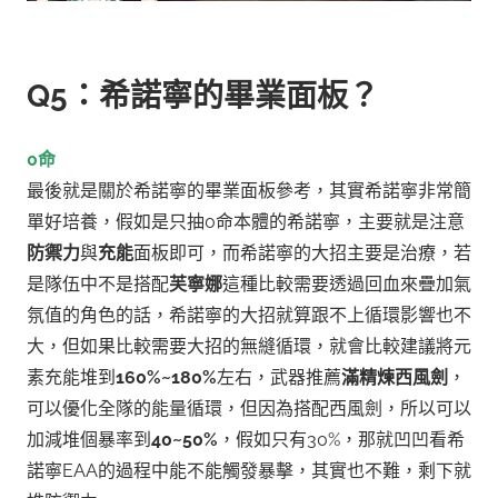
Q5：希諾寧的畢業面板？
0命
最後就是關於希諾寧的畢業面板參考，其實希諾寧非常簡
單好培養，假如是只抽0命本體的希諾寧，主要就是注意
防禦力
與
充能
面板即可，而希諾寧的大招主要是治療，若
是隊伍中不是搭配
芙寧娜
這種比較需要透過回血來疊加氣
氛值的角色的話，希諾寧的大招就算跟不上循環影響也不
大，但如果比較需要大招的無縫循環，就會比較建議將元
素充能堆到
160%~180%
左右，武器推薦
滿精煉西風劍
，
可以優化全隊的能量循環，但因為搭配西風劍，所以可以
加減堆個暴率到
40~50%
，假如只有30%，那就凹凹看希
諾寧EAA的過程中能不能觸發暴擊，其實也不難，剩下就