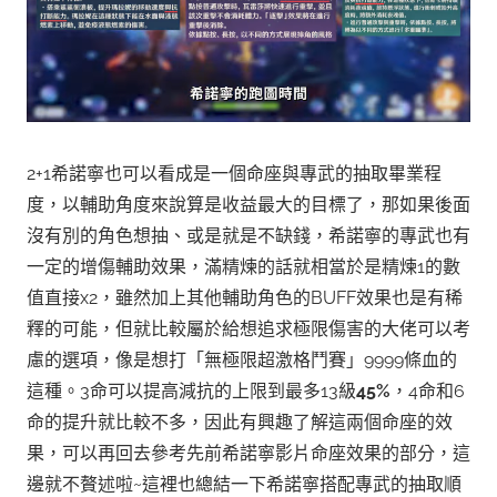
2+1希諾寧也可以看成是一個命座與專武的抽取畢業程
度，以輔助角度來說算是收益最大的目標了，那如果後面
沒有別的角色想抽、或是就是不缺錢，希諾寧的專武也有
一定的增傷輔助效果，滿精煉的話就相當於是精煉1的數
值直接x2，雖然加上其他輔助角色的BUFF效果也是有稀
釋的可能，但就比較屬於給想追求極限傷害的大佬可以考
慮的選項，像是想打「無極限超激格鬥賽」9999條血的
這種。
3命可以提高減抗的上限到最多13級
45%
，4命和6
命的提升就比較不多，因此有興趣了解這兩個命座的效
果，可以再回去參考先前希諾寧影片命座效果的部分，這
邊就不贅述啦~
這裡也總結一下希諾寧搭配專武的抽取順