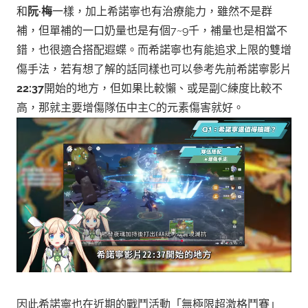
和
阮·梅
一樣，加上希諾寧也有治療能力，雖然不是群
補，但單補的一口奶量也是有個7~9千，補量也是相當不
錯，也很適合搭配遐蝶。
而希諾寧也有能追求上限的雙增
傷手法，若有想了解的話同樣也可以參考先前希諾寧影片
22:37
開始的地方，但如果比較懶、或是副C練度比較不
高，那就主要增傷隊伍中主C的元素傷害就好。
因此希諾寧也在近期的戰鬥活動「無極限超激格鬥賽」