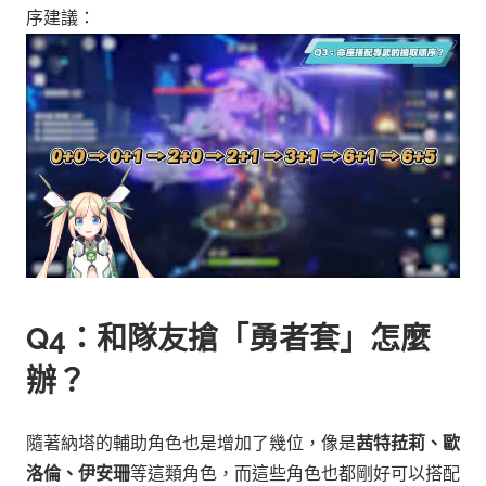
序建議：
Q4：和隊友搶「勇者套」怎麼
辦？
隨著納塔的輔助角色也是增加了幾位，像是
茜特菈莉、歐
洛倫、伊安珊
等這類角色，而這些角色也都剛好可以搭配