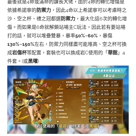
最後就是4命或滿命的課長大佬，由於4命的轉化增傷是
依據希諾寧的
防禦力
，因此4命以上希諾寧可以考慮時之
沙、空之杯、禮之冠都選
防禦力
，最大化這6次的轉化增
傷。
而如果是6命就解鎖站場主C玩法，因此若有要站場
打的話，就可以堆疊雙暴，暴率
50%~60%
，暴傷
130%~150%
左右，防禦力同樣盡可能堆高、空之杯可換
成
岩傷杯
等配置，套裝也可以換成岩C使用的「
華館
」4
件套。(或
黑曜
)