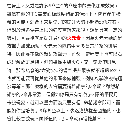
在身上，又或是許多6命主C的命座中的暴傷加成效果，
雖然在你的主C畢業面板練度夠高的情況下，會有產生稀
釋的可能，綜合下來對傷害的提升大約不超過20%左右，
但對於想追傷害上限的強度黨玩家來說，還是具有一定的
吸引力。
最後就是提升最小的
火元素
，因為火元素給的是
攻擊力加成45%
，火元素的隊伍中大多會帶加攻的班尼
特，因此最不缺的就是攻擊力，雖然一定程度上也可以看
成是解放班尼特，但如果你主練火C，又一定要帶班尼
特，那希諾寧的2命對火C的傷害提升最多就不超過10%，
也就可能要再從其他的乘區來做補強，例如攻擊沙換精通
沙等等。
那什麼樣的人會需要補希諾寧的2命呢？雖然希
諾寧的2命非常強，但假如你是只有培養3~4隊的平民月
卡黨玩家，就可以量力而為只要有個0命希諾寧即可，而
假如你是培養5~6隊甚至以上，像洛洛這樣全圖鑑的，也
會比較喜歡玩不同隊伍的，那2命就非常推薦拿。