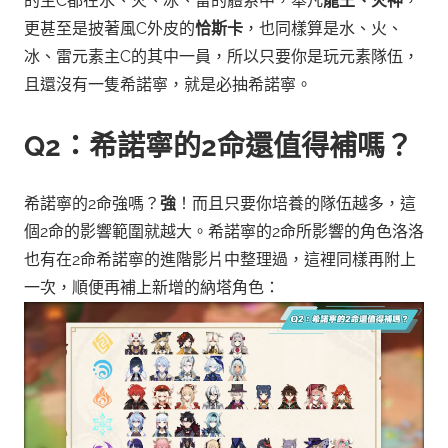
的主C都在水、火、冰、雷的體系中，舉凡
龍王、火神
，
更甚至是披著風C外皮的
恰斯卡
，也同樣算是水、火、
冰、雷元素主C的其中一員，所以只要你是玩元素隊伍，
且還沒有一隻希諾寧，就是必抽希諾寧。
Q2：希諾寧的2命還值得補嗎？
希諾寧的2命強嗎？
強
！而且只要你培養的隊伍越多，這
個2命的影響範圍就越大。
希諾寧的2命所影響的角色洛洛
也有在2命希諾寧的進階影片中整理過，這裡同樣再附上
一次，
順便再補上新增的納塔角色：