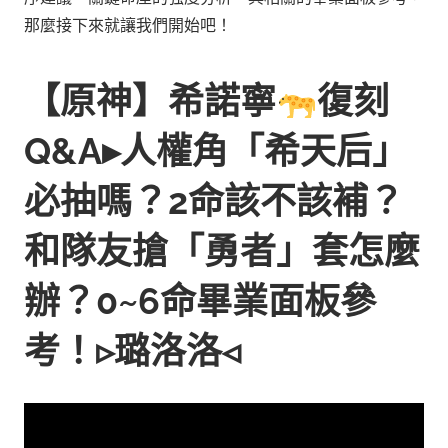
那麼接下來就讓我們開始吧！
【原神】希諾寧
復刻
Q&A▸人權角「希天后」
必抽嗎？2命該不該補？
和隊友搶「勇者」套怎麼
辦？0~6命畢業面板參
考！▹璐洛洛◃