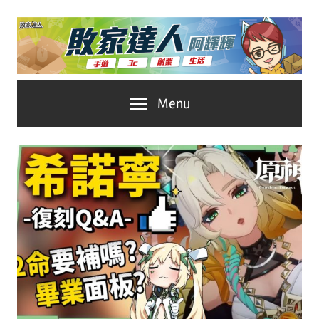
Skip
to
content
台
敗
Menu
灣
No.1
家
遊
戲
達
科
人
技
自
推
媒
體。
薦