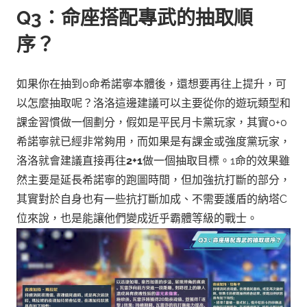
Q3：命座搭配專武的抽取順
序？
如果你在抽到0命希諾寧本體後，還想要再往上提升，可
以怎麼抽取呢？洛洛這邊建議可以主要從你的遊玩類型和
課金習慣做一個劃分，假如是平民月卡黨玩家，其實0+0
希諾寧就已經非常夠用，而如果是有課金或強度黨玩家，
洛洛就會建議直接再往
2+1
做一個抽取目標。
1命的效果雖
然主要是延長希諾寧的跑圖時間，但加強抗打斷的部分，
其實對於自身也有一些抗打斷加成、不需要護盾的納塔C
位來說，也是能讓他們變成近乎霸體等級的戰士。