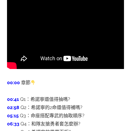
00:00​​​​​
章節
00:41
Q1：希諾寧還值得抽嗎?
02:58
Q2：希諾寧的2命還值得補嗎?
05:15
Q3：命座搭配專武的抽取順序?
06:33
Q4：和隊友搶勇者套怎麼辦?