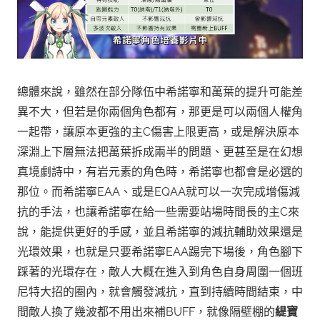
總體來說，雖然在部分隊伍中希諾寧和萬葉的提升可能差
異不大，但若是你兩個角色都有，那更是可以兩個人權角
一起帶，讓原本更強的主C傷害上限更高，或是解決原本
深淵上下層無法把萬葉拆成兩半的問題、更甚至是在幻想
真境劇詩中，有岩元素的角色時，希諾寧也都會是必選的
那位。
而希諾寧EAA、或是EQAA就可以一次完成增傷減
抗的手法，也讓希諾寧在給一些需要站場時間長的主C來
說，能提供更好的手感，並且希諾寧的減抗輔助效果還是
光環效果，也就是只要希諾寧EAA踢完下場後，角色腳下
踩著的光環存在，敵人大概在進入到角色自身周圍一個班
尼特大招的圈內，就會觸發減抗，直到持續時間結束，中
間敵人換了幾波都不用出來補BUFF，就像隔壁棚的
緹寶