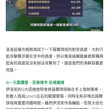
洛洛這邊也稍微測試了一下薇爾琪塔的對空高度，大約只
能攻擊飄浮靈在空中的高度，
所以像是絨翼龍暴君那種飛
起來的高度就沒有辦法攻擊到了，還是我們的海鮮惡霸更
兇猛。
Q－元素爆發．至高律令·全域橫掃
伊涅芙的Q大招施放時會將薇爾琪塔裝在手上發射衝拳，
對敵人造成1200%左右的範圍雷傷，同時全新召喚出薇爾
琪塔與重置持續時間。
雖然伊涅芙作為輔助，但其大招也