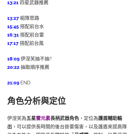
13:21
四星武器推薦
13:27
組隊思路
15:45
搭配前台水
16:31
搭配前台雷
17:17
搭配前台風
18:09
伊涅芙抽不抽?
20:22
抽取順序推薦
21:09
END
角色分析與定位
伊涅芙為
五星
雷元素
長柄武器角色
，定位為
護盾輔助輸
出
，可以提供長時間的後台掛雷傷害，以及護盾來提高隊