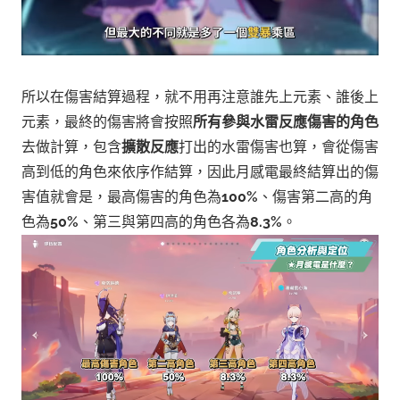
所以在傷害結算過程，就不用再注意誰先上元素、誰後上
元素，最終的傷害將會按照
所有參與水雷反應傷害的角色
去做計算，包含
擴散反應
打出的水雷傷害也算，會從傷害
高到低的角色來依序作結算，因此月感電最終結算出的傷
害值就會是，最高傷害的角色為
100%
、傷害第二高的角
色為
50%
、第三與第四高的角色各為
8.3%
。