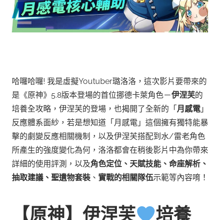
哈囉哈囉! 我是虛擬Youtuber璐洛洛，這次影片要帶來的
是《原神》5.8版本登場的首位挪德卡萊角色－
伊涅芙
的
培養全攻略，伊涅芙的登場，也揭開了全新的「
月感電
」
反應體系面紗，若是想知道「月感電」這個擁有獨特能暴
擊的劇變反應相關機制，以及伊涅芙搭配到水/雷老角色
所產生的強度變化為何，洛洛都會在稍後影片中為你帶來
詳細的使用評測，以及
角色定位、天賦技能、命座解析、
抽取建議、聖遺物套裝
、
實戰的相關隊伍
示範等內容唷！
【原神】伊涅芙
培養