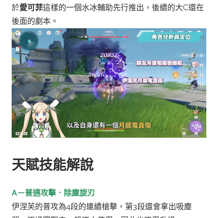
於
愛可菲
這樣的一個水冰輔助先行推出，後續的大C還在
後面的劇本。
天賦技能解說
A－普通攻擊．除塵旋刃
伊涅芙的普攻為4段的連續槍擊，第3段還會拿出吸塵