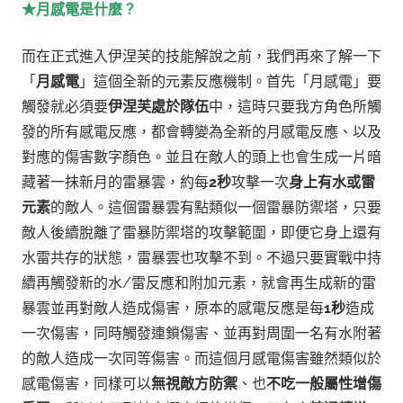
★月感電是什麼？
而在正式進入伊涅芙的技能解說之前，我們再來了解一下
「
月感電
」這個全新的元素反應機制。首先「月感電」要
觸發就必須要
伊涅芙處於隊伍
中，這時只要我方角色所觸
發的所有感電反應，都會轉變為全新的月感電反應、以及
對應的傷害數字顏色。並且在敵人的頭上也會生成一片暗
藏著一抹新月的雷暴雲，
約每
2秒
攻擊一次
身上有水或雷
元素
的敵人。
這個雷暴雲有點類似一個雷暴防禦塔，只要
敵人後續脫離了雷暴防禦塔的攻擊範圍，即便它身上還有
水雷共存的狀態，雷暴雲也攻擊不到。不過只要實戰中持
續再觸發新的水/雷反應和附加元素，就會再生成新的雷
暴雲並再對敵人造成傷害，
原本的感電反應是每
1秒
造成
一次傷害，同時觸發連鎖傷害、並再對周圍一名有水附著
的敵人造成一次同等傷害。
而這個月感電傷害雖然類似於
感電傷害，同樣可以
無視敵方防禦
、也
不吃一般屬性增傷