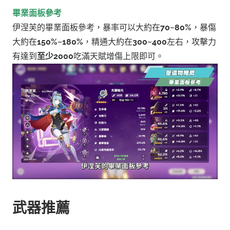
畢業面板參考
伊涅芙的畢業面板參考，暴率可以大約在
70~80%
，暴傷
大約在
150%~180%
，精通大約在
300~400
左右，攻擊力
有達到
至少2000
吃滿天賦增傷上限即可。
武器推薦