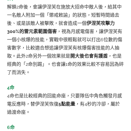
解鎖2命後，會讓伊涅芙在施放大招命中敵人後，給其中
一名敵人附加一個「懲戒敕諭」的狀態，短暫時間過去
後、或是該敵人被擊敗，就會造成一個
伊涅芙攻擊力
300%的雷元素範圍傷害
，視為月感電傷害，讓伊涅芙有
一個小核爆的技能，實戰中很輕鬆就可以打出6位數的傷
害數字，比較適合想追讓伊涅芙有核爆傷害技能的人抽
取。此外2命另外一個效果就是
開大後也會有護盾
，也是
經典的「2命別踢」。也會讓1命的效果比較不容易因為碎
了而消失。
4命
4命也是比較經典的回能命座，只要隊伍中角色觸發月感
電反應時，替伊涅芙恢復
5點能量
，有4秒的冷卻，屬於
過渡命座。
6命