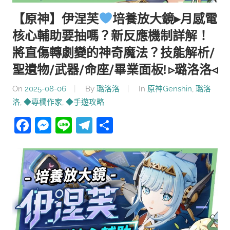
【原神】伊涅芙
培養放大鏡▸月感電
核心輔助要抽嗎？新反應機制詳解！
將直傷轉劇變的神奇魔法？技能解析/
聖遺物/武器/命座/畢業面板! ▹璐洛洛◃
On
2025-08-06
By
璐洛洛
In
原神Genshin
,
璐洛
洛
,
◆專欄作家
,
◆手遊攻略
Facebook
Messenger
Line
Telegram
分
享