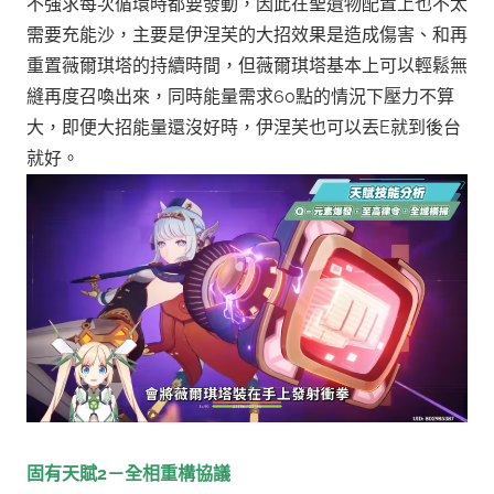
不強求每次循環時都要發動，因此在聖遺物配置上也不太
需要充能沙，主要是伊涅芙的大招效果是造成傷害、和再
重置薇爾琪塔的持續時間，但薇爾琪塔基本上可以輕鬆無
縫再度召喚出來，同時能量需求60點的情況下壓力不算
大，即便大招能量還沒好時，伊涅芙也可以丟E就到後台
就好。
固有天賦2－全相重構協議