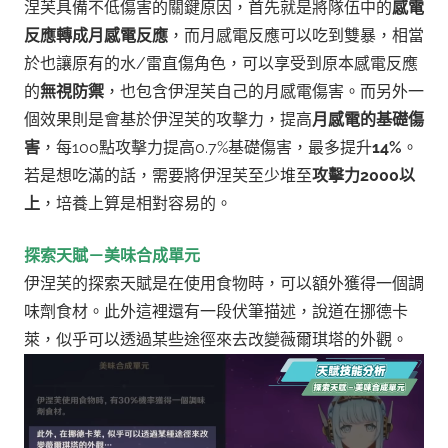
涅芙具備不低傷害的關鍵原因，首先就是將隊伍中的
感電
反應轉成月感電反應
，
而月感電反應可以吃到雙暴，相當
於也讓原有的水/雷直傷角色，可以享受到原本感電反應
的
無視防禦
，也包含伊涅芙自己的月感電傷害。而另外一
個效果則是會基於伊涅芙的攻擊力，提高
月感電的基礎傷
害
，每100點攻擊力提高0.7%基礎傷害，最多提升
14%
。
若是想吃滿的話，需要將伊涅芙至少堆至
攻擊力2000以
上
，培養上算是相對容易的。
探索天賦－美味合成單元
伊涅芙的探索天賦是在使用食物時，可以額外獲得一個調
味劑食材。
此外這裡還有一段伏筆描述，說道在挪德卡
萊，似乎可以透過某些途徑來去改變薇爾琪塔的外觀。