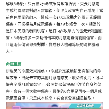
解鎖6命後，只要搭配1命效果開啟護盾後，只要月感電
生成的雷暴雲對敵人雷擊後，伊涅芙就會對自己或場上當
前角色周圍的敵人，造成一次
135%攻擊力
的雷元素範圍
傷害，同樣視為月感電傷害，每3.5秒觸發一次。相當於
是原本天賦的薇爾琪塔，是打65%攻擊力的雷元素範圍傷
害，6命後會多一次翻倍倍率的月感電直傷範圍傷害，而
且這兩個傷害都是
對群
，變成殺人機器等級的清掃機器
人。
命座推薦
伊涅芙的命座效果推薦，1命屬於是兼顧輸出與輔助的命
座效果，搭配未來的其他月感電隊友，收益會更高，可以
提高全隊月感電傷害，2命開始顯著提高伊涅芙自身的傷
害，會有一個大數字傷害，最後的6命更是再多一個月感
電範圍直傷，只是成本較高，適合真愛黨課長抽取。