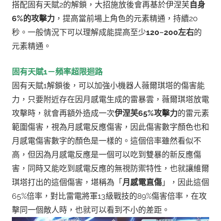
搭配固有天賦2的解鎖，大招施放後會再基於伊涅芙
自身
6%的攻擊力
，提高當前場上角色的元素精通，持續20
秒。一般情況下可以理解成能提高至少
120~200左右
的
元素精通。
固有天賦1－頻率超限迴路
固有天賦1解鎖後，可以加強小機器人薇爾琪塔的傷害能
力，只要附近存在因月感電生成的雷暴雲，薇爾琪塔放電
攻擊時，就會再額外造成一次
伊涅芙65%攻擊力
的雷元素
範圍傷害，
視為月感電反應傷害，因此傷害數字顏色也和
月感電傷害數字的顏色是一樣的。
這個倍率雖然看似不
高，但因為月感電反應是一個可以吃到雙暴的新反應傷
害，同時又能吃到感電反應的無視防禦特性，也就讓維爾
琪塔打出的這個傷害，堪稱為「
月感電直傷
」，因此這個
65%倍率，對比雷電將軍13級戰技的89%傷害倍率，在攻
擊同一個敵人時，也就可以看到不小的差距。