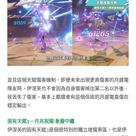
並且這個天賦傷害機制，即便未來出現更高傷害的月感電
隊友時，伊涅芙也不會因為自身傷害掉出第二名以外後，
就丟失了傷害，基本上都還會有這個保底的月感電直傷在
穩定輸出。
固有天賦3－月兆祝賜·象擬中繼
伊涅芙的固有天賦3是個很特別的獨立增傷乘區，也是伊