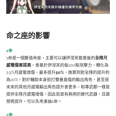
命之座的影響
1命
1命是一個數值命座，主要可以讓伊涅芙套盾後的
全隊月
感電傷害提高
，會基於伊涅芙的每100點攻擊力，轉化為
2.5%月感電增傷，最多提升
50%
，換算到對全隊的提升約
為20%，對於輔助本身就打雙暴直傷的輸出角色、甚至是
未來的其他月感電輸出角色提升會更多，和專武都一樣是
提供全隊月感電增傷，因此若是有夠用的替代武器，且還
想再提升，可以先考慮抽1命。
2命