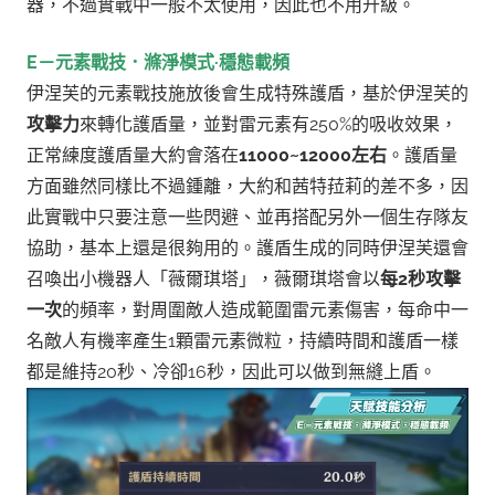
器，不過實戰中一般不太使用，因此也不用升級。
E－元素戰技．滌淨模式·穩態載頻
伊涅芙的元素戰技施放後會生成特殊護盾，基於伊涅芙的
攻擊力
來轉化護盾量，並對雷元素有250%的吸收效果，
正常練度護盾量大約會落在
11000~12000左右
。
護盾量
方面雖然同樣比不過鍾離，大約和茜特菈莉的差不多，因
此實戰中只要注意一些閃避、並再搭配另外一個生存隊友
協助，基本上還是很夠用的。護盾生成的同時伊涅芙還會
召喚出小機器人「薇爾琪塔」，薇爾琪塔會以
每2秒攻擊
一次
的頻率，對周圍敵人造成範圍雷元素傷害，每命中一
名敵人有機率產生1顆雷元素微粒，持續時間和護盾一樣
都是維持20秒、冷卻16秒，因此可以做到無縫上盾。