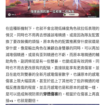
在這種新機制下，也就不會出現低練度角色就拉低表現的
情況，同時也不用再去想誰該堆精通、或是因為隊友配置
換了要改裝備的煩惱，原本角色的配置推薦穿什麼就還是
穿什麼，像是輸出角色在兼顧自身雙暴的同時，可以再加
減堆個精通，或是有歪到精通也不虧，而原本堆精通的輔
助角色，副詞條若是有一些雙暴，也變成是有效詞條，同
時也不用去更改原有的配裝，直接就能享有更高傷害。
並
且在能吃到雙暴的全新月感電傷害數字，也讓原本的感電
傷害上限大幅提高，甚至於追上了其他吃了些許精通的增
幅反應直傷的程度，並且月感電也是和原本的感電一樣，
是可以造成無視防禦的
穿透傷害
的，相當於在傷害上再直
接
×1
，也就是翻倍。