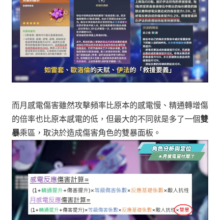
而月感電傷害雖然攻擊頻率比原本的感電慢、精通轉增傷
的倍率也比原本感電的低，
但最大的不同就是多了一個
雙
暴
乘區，取決於造成傷害角色的雙暴面板。