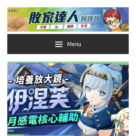
Skip
to
content
台
敗
Menu
灣
No.1
家
遊
戲
達
科
人
技
自
推
媒
體。
薦