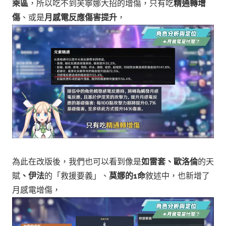
乘區
，所以吃不到芙寧娜大招的增傷，
只有吃
精通轉增
傷
、或是
月感電反應傷害提升
，
為此在改版後，我們也可以看到像是
如雷套、歐洛倫
的天
賦
、伊法
的「救援要義」、
莫娜的1命
敘述中，也新增了
月感電增傷，