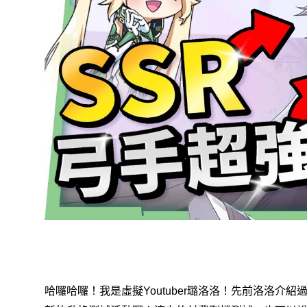
！我是虛擬
璐洛洛！
先前洛洛介紹
哈囉哈囉
Youtuber