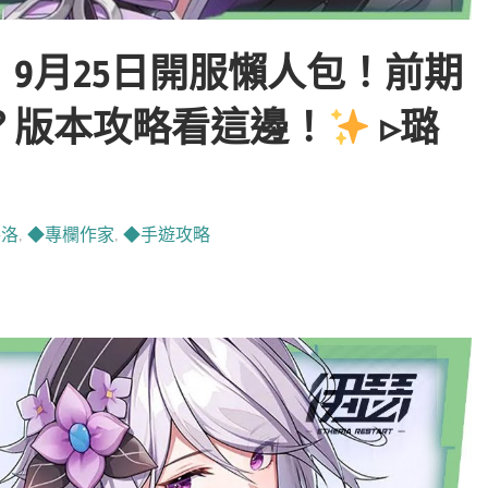
9月25日開服懶人包！前期
？版本攻略看這邊！
▹璐
洛洛
,
◆專欄作家
,
◆手遊攻略