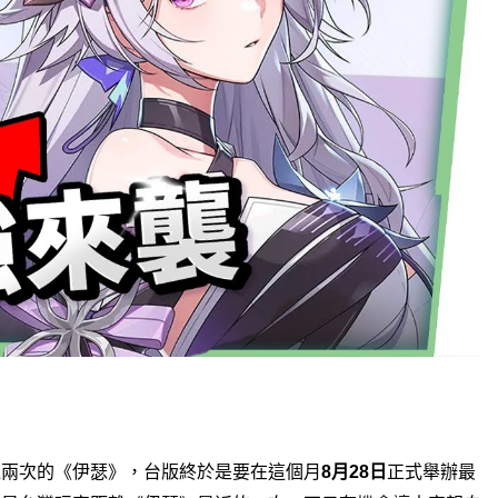
過兩次的《伊瑟》，
台版終於是要在這個月
月
日
正式舉辦最
8
28