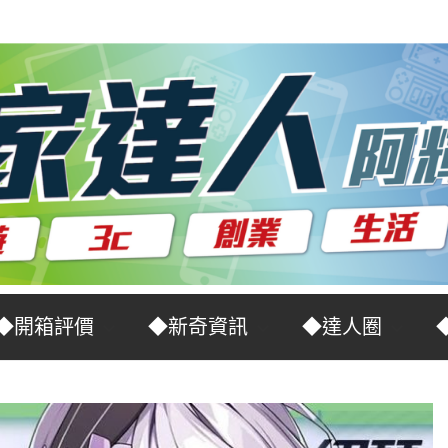
◆開箱評價
◆新奇資訊
◆達人圈