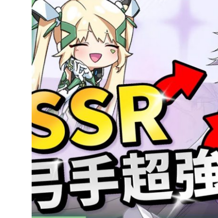
達
科
技
自
人
媒
體。
推
薦