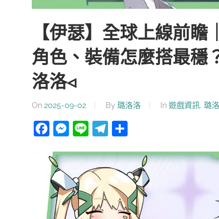
【伊瑟】全球上線前瞻｜
角色、裝備怎麼搭最穩
洛洛◃
On
2025-09-02
By
璐洛洛
In
遊戲資訊
,
璐
Facebook
Messenger
Line
Telegram
分
享