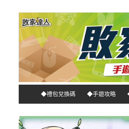
Skip
to
content
台
敗
◆禮包兌換碼
◆手遊攻略
灣
No.1
家
遊
戲