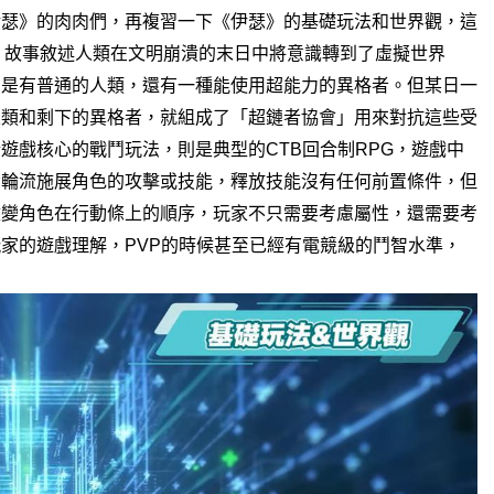
伊瑟》的肉肉們，
再複習一下《伊瑟》的基礎玩法和世界觀，
這
，
故事敘述人類在文明崩潰的末日中將意識轉到了虛擬世界
只是有普通的人類，還有一種能使用超能力的異格者。
但某日一
人類和剩下的異格者，
就組成了「超鏈者協會」用來對抗這些受
於遊戲核心的戰鬥玩法，則是典型的
回合制
遊戲中
CTB
RPG，
令輪流施展角色的攻擊或技能，
釋放技能沒有任何前置條件，但
改變角色在行動條上的順序，
玩家不只需要考慮屬性，還需要考
玩家的遊戲理解，
的時候甚至已經有電競級的鬥智水準，
PVP