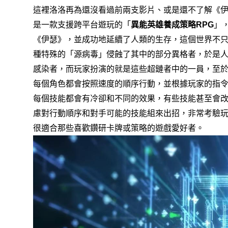
這裡洛洛再為還沒看過前兩支影片、或是還不了解《
是一款支援跨平台遊玩的「
異能英雄養成策略
」
RPG
《伊瑟》，
並成功地延續了人類的生存，
這個世界不
種特殊的「源病毒」侵蝕了其中的部分異格者，
於是
感染者，
而玩家扮演的就是這些超鏈者中的一員，
至
每個角色都會按照速度的順序行動，
並根據玩家的指
每個技能都會有冷卻和不同的效果，
有些技能甚至會
慮對行動順序和對手可能的技能組來出招，
非常考驗
很適合那些喜歡鑽研卡牌或策略的遊戲愛好者。