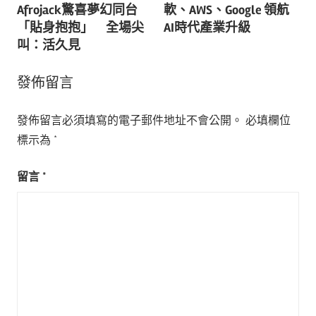
導
Afrojack驚喜夢幻同台
軟、AWS、Google 領航
「貼身抱抱」 全場尖
AI時代產業升級
覽
叫：活久見
發佈留言
發佈留言必須填寫的電子郵件地址不會公開。
必填欄位
標示為
*
留言
*