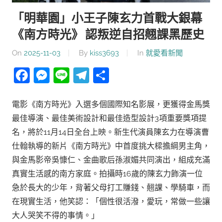
「明華園」小王子陳玄力首戰大銀幕
《南方時光》 認叛逆自招翹課黑歷史
On
2025-11-03
By
kiss3693
In
就愛看新聞
Facebook
Messenger
Line
Telegram
分
享
電影《南方時光》入選多個國際知名影展，更獲得金馬獎
最佳導演、最佳美術設計和最佳造型設計3項重要獎項提
名，將於11月14日全台上映。新生代演員陳玄力在導演曹
仕翰執導的新片《南方時光》中首度挑大樑擔綱男主角，
與金馬影帝吳慷仁、金曲歌后孫淑媚共同演出，組成充滿
真實生活感的南方家庭。拍攝時16歲的陳玄力飾演一位
急於長大的少年，背著父母打工賺錢、翹課、學騎車，而
在現實生活，他笑認：「個性很活潑，愛玩，常做一些讓
大人哭笑不得的事情。」