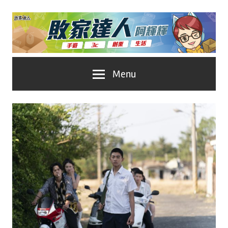
Skip
to
content
台
敗
Menu
灣
No.1
家
遊
戲
達
科
人
技
自
推
媒
體。
薦