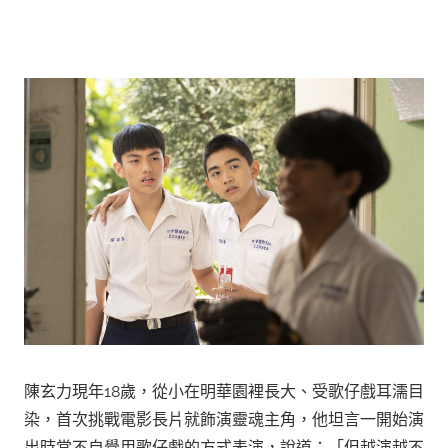
陳玄力現年18歲，從小在明華園裡長大、受歌仔戲耳濡目
染，首次挑戰電影長片就飾演靈魂主角，他坦言一開始演
出時常不自覺用歌仔戲的方式表演，說道：「但越演越不