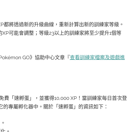
XP都將透過新的升級曲線，重新計算出新的訓練家等級。
XP可能會調整；等級23以上的訓練家將至少提升1個等
kémon GO》協助中心文章『
查看訓練家檔案及遊戲進
費「速孵蛋」，並獲得10,000 XP！當訓練家每日首次登
放入它的專屬孵化器中。關於「速孵蛋」的資訊如下：
」。
孵化。