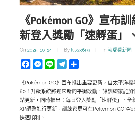
《Pokémon GO》宣
新登入獎勵「速孵蛋」
On
2025-10-14
By
kiss3693
In
就愛看新聞
Facebook
Messenger
Line
Telegram
分
享
《Pokémon GO》宣布推出重要更新，自太平洋標
80！升級系統將迎來新的平衡改動，讓訓練家能
點更新，同時推出：每日登入獎勵「速孵蛋」、全
XP調整進行更新。訓練家更可在Pokémon GO W
快速順利。