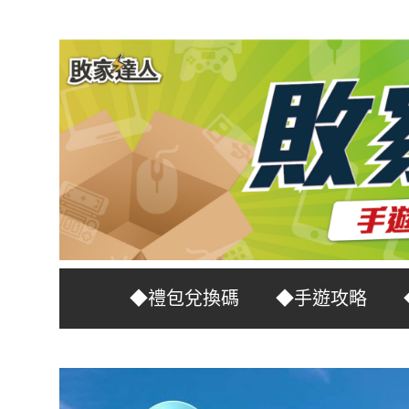
Skip
to
content
台
敗
◆禮包兌換碼
◆手遊攻略
灣
No.1
家
遊
戲