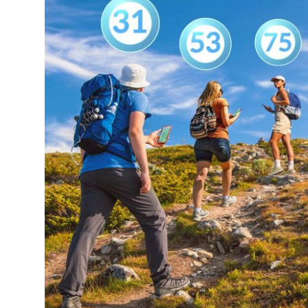
達
科
技
自
人
媒
體。
推
薦