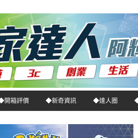
◆開箱評價
◆新奇資訊
◆達人圈