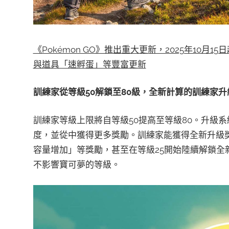
《Pokémon GO》推出重大更新，2025年10
與道具「速孵蛋」等豐富更新
訓練家從等級50解鎖至80級，全新計算的訓練家
訓練家等級上限將自等級50提高至等級80。升級
度，並從中獲得更多獎勵。訓練家能獲得全新升級
容量增加」等獎勵，甚至在等級25開始陸續解鎖全
不影響寶可夢的等級。