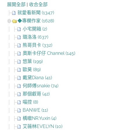
展開全部
|
收合全部
就愛看新聞 (1347)
◆專欄作家 (1628)
小宅開箱 (2)
璐洛洛 (637)
熊哥貝卡 (332)
奧斯卡仔仔 Channel (145)
悠葉 (199)
歐昊 (89)
戴黛Diana (41)
何師傅snakie (74)
那個叡哥 (42)
喵控 (8)
BANWE (11)
楀噷NR.Yuxin (4)
艾薇林EVELYN (10)