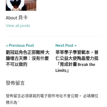
About
貝卡
View all posts
文
Previous Post
Next Post
劉冠廷角色正邪難辨 大
莘莘學子學習範本，普
章
膽嗆古天樂：沒有什麼
仁公益大使陶晶瑩力挺
導
不可以做的
「育成計畫 Break the
Limits」
覽
發佈留言
發佈留言必須填寫的電子郵件地址不會公開。
必填欄位
標示為
*