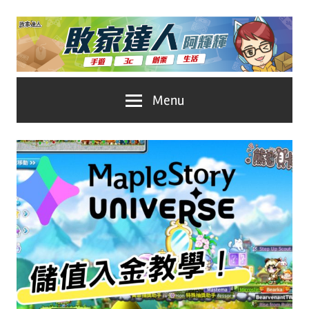
Skip
to
content
台
敗
Menu
灣
No.1
家
遊
戲
達
科
人
技
自
推
媒
體。
薦