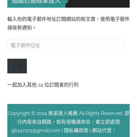
追蹤訂閱敗家達人
輸入你的電子郵件地址訂閱網站的新文章，使用電子郵件
接收新通知。
電
子
郵
訂閱
件
位
一起加入其他 24 位訂閱者的行列
址
Copyright © 2024 敗家達人推薦 All Rights Reserved. 部
分內容來自網路，如有侵權請來信，會立即處理
gb147123@gmail.com |
隱私權政策
| 網站代管：
Fast