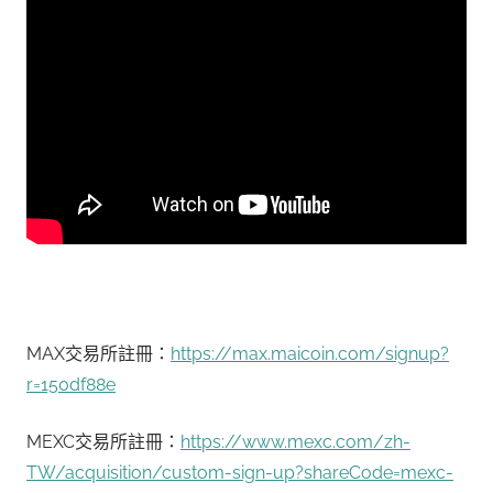
MAX交易所註冊：
https://max.maicoin.com/signup?
r=150df88e
MEXC交易所註冊：
https://www.mexc.com/zh-
TW/acquisition/custom-sign-up?shareCode=mexc-