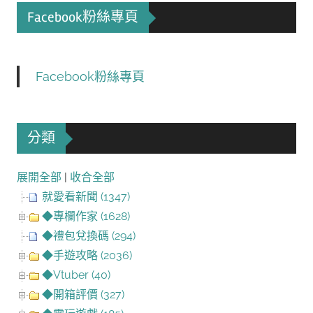
Facebook粉絲專頁
Facebook粉絲專頁
分類
展開全部
|
收合全部
就愛看新聞 (1347)
◆專欄作家 (1628)
◆禮包兌換碼 (294)
◆手遊攻略 (2036)
◆Vtuber (40)
◆開箱評價 (327)