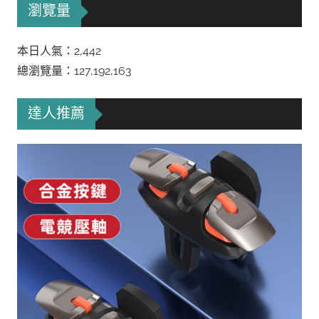
瀏覽量
本日人氣：2,442
總瀏覽量：127,192,163
達人推薦