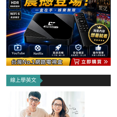
線上學英文