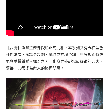
【夢魘】遊擊主題外觀也正式亮相，本系列共有五種型態
任你選擇，無論是冷冽、熾熱或神秘色調，皆展現獨特殺
氣與華麗質感。揮舞之間，化身界外戰場最耀眼的刀客，
讓每一刀都成為敵人的終極夢魘。