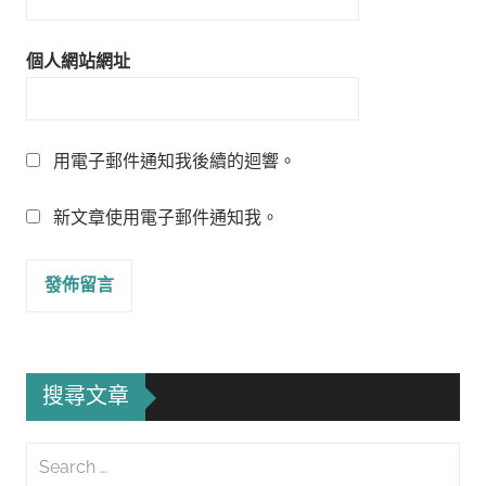
個人網站網址
用電子郵件通知我後續的迴響。
新文章使用電子郵件通知我。
搜尋文章
Search