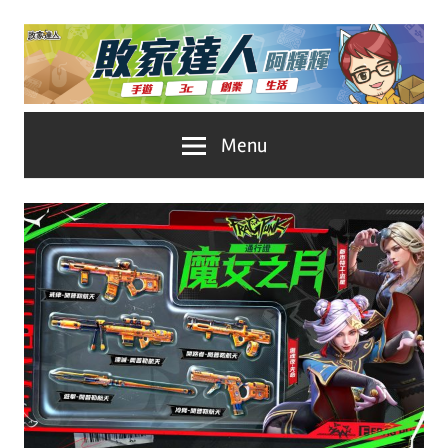
Skip
to
content
台
敗
Menu
灣
No.1
家
遊
戲
達
科
人
技
自
推
媒
體。
薦