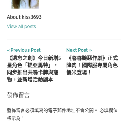
About
kiss3693
View all posts
文
Previous Post
Next Post
《遺忘之劍》今日新增5
《嘟嘟臉惡作劇》正式
章
星角色「提亞馬特」，
降肉！國際服專屬角色
導
同步推出共鳴卡牌與寵
優米登場！
物，並新增活動副本
覽
發佈留言
發佈留言必須填寫的電子郵件地址不會公開。
必填欄位
標示為
*