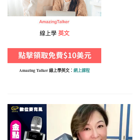
線上學
英文
Amazing Talker 線上學
英文：
網上課程