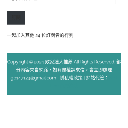
子
郵
訂閱
件
位
一起加入其他 24 位訂閱者的行列
址
Copyright © 2024 敗家達人推薦 All Rights Reserved. 部
分內容來自網路，如有侵權請來信，會立即處理
gb147123@gmail.com |
隱私權政策
| 網站代管：
Fast
Line 台灣速連