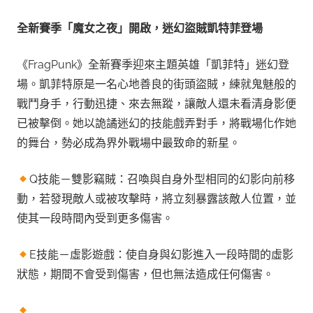
全新賽季「魔女之夜」開啟，迷幻盜賊凱特菲登場
《FragPunk》全新賽季迎來主題英雄「凱菲特」迷幻登
場。凱菲特原是一名心地善良的街頭盜賊，練就鬼魅般的
戰鬥身手，行動迅捷、來去無蹤，讓敵人還未看清身影便
已被擊倒。她以詭譎迷幻的技能戲弄對手，將戰場化作她
的舞台，勢必成為界外戰場中最致命的新星。
Q技能－雙影竊賊：召喚與自身外型相同的幻影向前移
動，若發現敵人或被攻擊時，將立刻暴露該敵人位置，並
使其一段時間內受到更多傷害。
E技能－虛影遊戲：使自身與幻影進入一段時間的虛影
狀態，期間不會受到傷害，但也無法造成任何傷害。