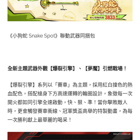
《小狗蛇 Snake Spot》聯動武器同捆包
全新主題武器外觀【爆裂引擎】、【夢魘】引燃戰場！
【爆裂引擎】系列以「賽車」為主題，採用紅白撞色的熱
血配色，搭配槍身下方高速運轉的輪圈設計，象徵每一次
開火都如同引擎全速啟動，快、狠、準！當你擊敗敵人
時，更會觸發賽車衝線、冠軍獎盃高舉的特製動畫，為每
一次勝利獻上最華麗的喝采！