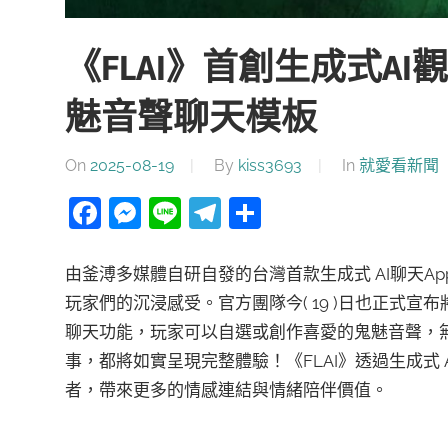
《FLAI》首創生成式A
魅音聲聊天模板
On
2025-08-19
By
kiss3693
In
就愛看新聞
Facebook
Messenger
Line
Telegram
分
享
由釜溥多媒體自研自發的台灣首款生成式 AI聊天A
玩家們的沉浸感受。官方團隊今( 19 )日也正式宣
聊天功能，玩家可以自選或創作喜愛的鬼魅音聲，
事，都將如實呈現完整體驗！《FLAI》透過生成式
者，帶來更多的情感連結與情緒陪伴價值。