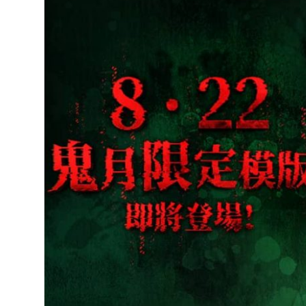
達
科
技
自
人
媒
體。
推
薦