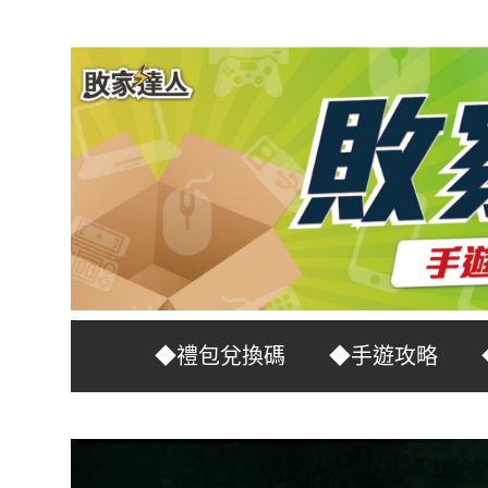
Skip
to
content
台
敗
◆禮包兌換碼
◆手遊攻略
灣
No.1
家
遊
戲