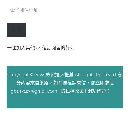
電
子
郵
訂閱
件
位
一起加入其他 24 位訂閱者的行列
址
Copyright © 2024 敗家達人推薦 All Rights Reserved. 部
分內容來自網路，如有侵權請來信，會立即處理
gb147123@gmail.com |
隱私權政策
| 網站代管：
Fast
Line 台灣速連