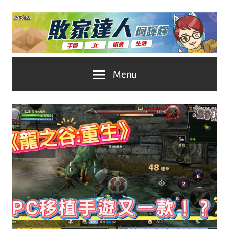
Skip
to
content
台
敗
Menu
灣
No.1
家
遊
戲
達
科
人
技
自
推
媒
體。
薦