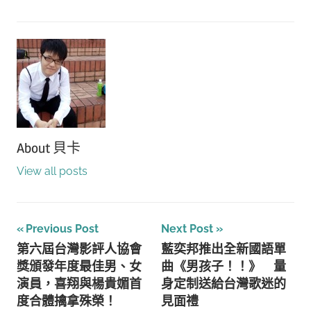
About
貝卡
View all posts
文
Previous Post
Next Post
第六屆台灣影評人協會
藍奕邦推出全新國語單
章
獎頒發年度最佳男、女
曲《男孩子！！》 量
導
演員，喜翔與楊貴媚首
身定制送給台灣歌迷的
度合體擒拿殊榮！
見面禮