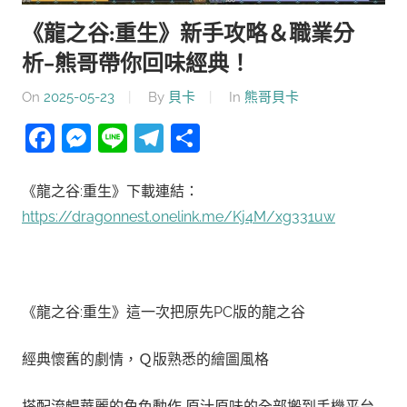
《龍之谷:重生》新手攻略＆職業分
析-熊哥帶你回味經典！
On
2025-05-23
By
貝卡
In
熊哥貝卡
Facebook
Messenger
Line
Telegram
分
享
《龍之谷:重生》下載連結：
https://dragonnest.onelink.me/Kj4M/xg331uw
《龍之谷:重生》這一次把原先PC版的龍之谷
經典懷舊的劇情，Ｑ版熟悉的繪圖風格
搭配流暢華麗的角色動作 原汁原味的全部搬到手機平台