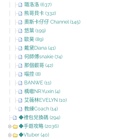
璐洛洛 (637)
熊哥貝卡 (332)
奧斯卡仔仔 Channel (145)
悠葉 (199)
歐昊 (89)
戴黛Diana (41)
何師傅snakie (74)
那個叡哥 (42)
喵控 (8)
BANWE (11)
楀噷NR.Yuxin (4)
艾薇林EVELYN (10)
教練Coach (14)
◆禮包兌換碼 (294)
◆手遊攻略 (2036)
◆Vtuber (40)